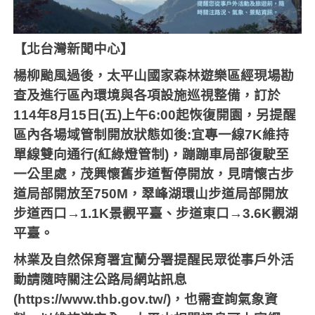
【北台灣新聞中心】
楊柳颱風過後，太平山國家森林遊樂區經現場勘
查及進行區內環境與各項設施巡視整備，訂於
114
年
8
月
15
日
(
五
)
上午
6:00
起恢復開園，另提醒
區內各場域管制開放狀態如後
:
宜專一線
7K
維持
單線雙向通行
(
紅綠燈管制
)
，蹦蹦車局部復駛至
一公里處，茂興懷舊步道暫停開放，見晴懷古步
道局部開放至
750M
，翠峰湖環山步道局部開放
步道西口→
1.1K
景觀平臺、步道東口→
3.6K
觀湖
平臺。
林業及自然保育署宜蘭分署提醒民眾從事戶外活
動請隨時關注公路局網站訊息
(https://www.thb.gov.tw/)
，也需查詢氣象資