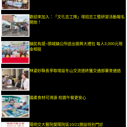
歡迎來加入：「文化志工隊」增招志工暨研習活動報名
開始！
鎮民有感~頭城鎮公所送出振興大禮包 每人3,000元現
金相挺
林姿妙縣長爭取增設冬山交流道終獲交通部審查通過
國產食材可溯源 校園午餐更安心
陽明交大醫院蘭陽院區10/21開設特別門診