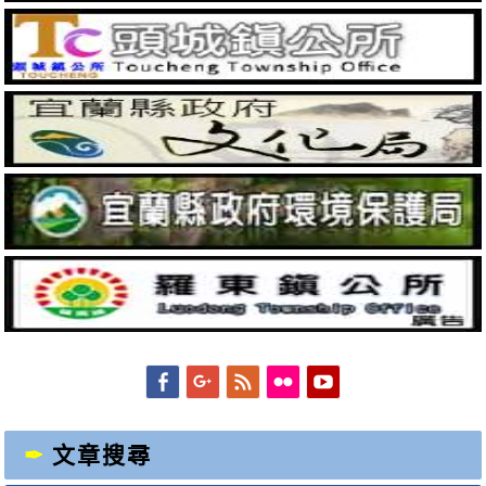
Facebook
Googleplus
Feed
Flickr
YouTube
文章搜尋