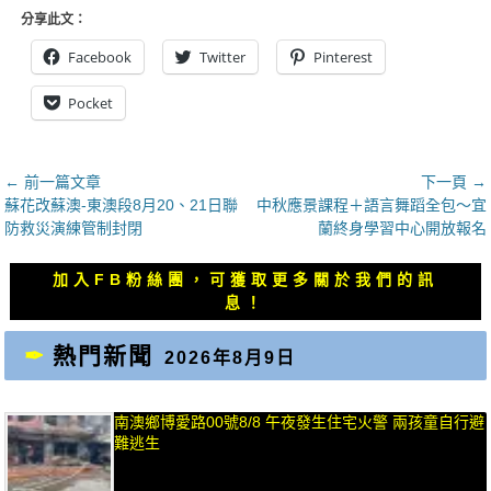
分享此文：
Facebook
Twitter
Pinterest
Pocket
文
← 前一篇文章
下一頁 →
上
下
蘇花改蘇澳-東澳段8月20、21日聯
中秋應景課程＋語言舞蹈全包～宜
章
一
一
防救災演練管制封閉
蘭終身學習中心開放報名
導
篇
篇
覽
文
文
加入FB粉絲團，可獲取更多關於我們的訊
章：
章：
息！
熱門新聞
2026年8月9日
南澳鄉博愛路00號8/8 午夜發生住宅火警 兩孩童自行避
難逃生