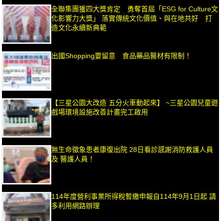
全聯集團獲四大獎肯定 勇奪首屆「ESG for Culture文
化影響力大獎」 落實傳統文化價值、與在地共好 打
造文化永續新典範
出國Shopping要留意 食品藥品醫材有限制！
【三星公園大改造 五分火車動起來】 ~三星公園兒童遊
戲場環境設施改善計畫完工啟用
無生命徵象患者康復出院 28日看診感謝消防救護人員
及 醫護人員！
114年度營利事業所得稅暫繳申報自114年9月1日起 請
多利用網路辦理