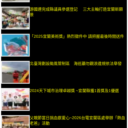
游國連完成縣議員參選登記 三大主軸打造宜蘭新願
景
「2025宜蘭美術獎」熱烈徵件中 請把握最後時間送件
北臺灣劃設颱風管制區 海巡籲勿觀浪違規依法舉發
2024天下城市治理卓越獎 ~宜蘭縣獲1首獎及1優選
父親節當日捐血獻愛心~2026台電宜蘭區處舉辦「熱血
老爸」活動