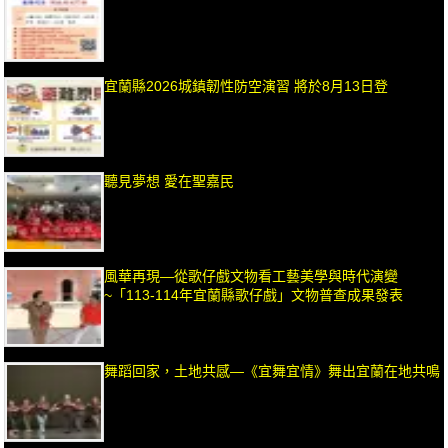
宜蘭縣2026城鎮韌性防空演習 將於8月13日登
聽見夢想 愛在聖嘉民
風華再現—從歌仔戲文物看工藝美學與時代演變
~「113-114年宜蘭縣歌仔戲」文物普查成果發表
舞蹈回家，土地共感—《宜舞宜情》舞出宜蘭在地共鳴