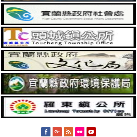
Facebook
Googleplus
Feed
Flickr
YouTube