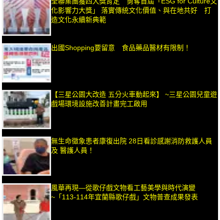
全聯集團獲四大獎肯定 勇奪首屆「ESG for Culture文
化影響力大獎」 落實傳統文化價值、與在地共好 打
造文化永續新典範
出國Shopping要留意 食品藥品醫材有限制！
【三星公園大改造 五分火車動起來】 ~三星公園兒童遊
戲場環境設施改善計畫完工啟用
無生命徵象患者康復出院 28日看診感謝消防救護人員
及 醫護人員！
風華再現—從歌仔戲文物看工藝美學與時代演變
~「113-114年宜蘭縣歌仔戲」文物普查成果發表