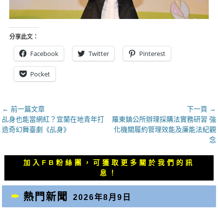
分享此文：
Facebook
Twitter
Pinterest
Pocket
文
← 前一篇文章
下一頁 →
上
下
乩身也能當網紅？宜蘭在地青年打
羅東鎮公所辦理採購法實務研習 強
章
一
一
造奇幻舞臺劇《乩身》
化機關履約管理效能及廉能法紀觀
導
篇
篇
念
覽
文
文
章：
章：
加入FB粉絲團，可獲取更多關於我們的訊
息！
熱門新聞
2026年8月9日