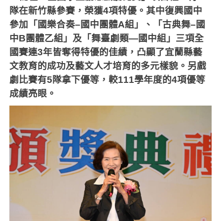
隊在新竹縣參賽，榮獲
4
項特優。其中復興國中
參加「國樂合奏
–
國中團體
A
組」、「古典舞
–
國
中
B
團體乙組」及「舞臺劇類—國中組」三項全
國賽連
3
年皆奪得特優的佳績，凸顯了宜蘭縣藝
文教育的成功及藝文人才培育的多元樣貌。另戲
劇比賽有
5
隊拿下優等，較
111
學年度的
4
項優等
成績亮眼。