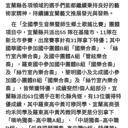
宜蘭縣各項領域的選手們能都繼續秉持良好的藝
術家精神，持續讓宜蘭藝文推展發光與發熱。
在「全國學生音樂暨師生鄉土歌謠比賽」團體
項目中，宜蘭縣共派出
55
隊在基隆市、
11
隊在
新北市參賽，出席賽事計有
31
隊拿下特優；其中
國華國中參加國中團體
B
組「國樂合奏」、「絲
竹室內樂合奏」及國中團體
A
組「管絃樂合
奏」，羅東國中參加國中團體
B
組「國樂合奏」
及「絲竹室內樂合奏」，黎明國小及北成國小參
加國小團體
B
組「國樂合奏」及「絲竹室內樂合
奏
」，皆榮獲特優，成績斐然
!
個人組部分，宜
蘭縣派出
63
位選手在彰化縣角逐，有
13
位獲得特
優成績，其中羅東高中黃可穆同學、宜蘭高商張
均禾同學及羅東高中黃芮媺同學更是分別拿下
「嗩吶獨奏
–
高中職
A
組」、「中胡獨奏
–
高中職