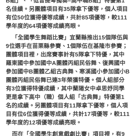
B
組」、「低音提琴獨奏
–
高中職
B
組」特優第
1
名佳績。另團體項目有
35
隊拿下優等，個人項目
有位
50
位獲得優等成績，共計
85
項優等，較
111
學年度的
64
項優等成績亮眼。
「全國學生舞蹈比賽」宜蘭縣推出
15
個隊伍與
9
位選手在苗栗縣參賽、
1
個隊伍在基隆市參賽；
團體項目裡，出席賽事計有
5
隊拿下特優，其中
羅東國中參加國中
A
團體丙組民俗舞、復興國中
參加國中
B
團體乙組古典舞、寒溪國小參加國小
B
團體丙組民俗舞已連
3
年榮獲特優。個人組部分
有
3
位獲得特優成績，其中蘭陽女中卓思妤同學
更是拿下高中（職）個人組「古典舞」特優第
1
名的成績。另團體項目有
11
隊拿下優等，個人項
目有位
6
位獲得優等成績，共計
17
項優等，較
111
學年度的
12
項優等成績亮眼。
而在「全國學生創意戲劇比賽」項目裡，有
9