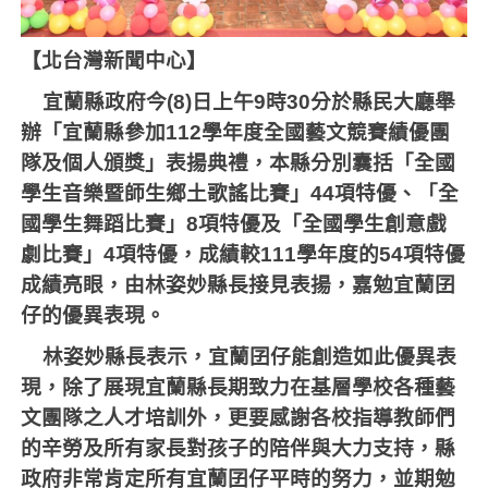
【北台灣新聞中心】
宜蘭縣政府今
(8)
日上午
9
時
30
分於縣民大廳舉
辦「宜蘭縣參加
112
學年度全國藝文競賽績優團
隊及個人頒獎」表揚典禮，本縣分別囊括「全國
學生音樂暨師生鄉土歌謠比賽」
44
項特優、「全
國學生舞蹈比賽」
8
項特優及「全國學生創意戲
劇比賽」
4
項特優，成績較
111
學年度的
54
項特優
成績亮眼，由林姿妙縣長接見表揚，嘉勉宜蘭囝
仔的優異表現。
林姿妙縣長表示，宜蘭囝仔能創造如此優異表
現，除了展現宜蘭縣長期致力在基層學校各種藝
文團隊之人才培訓外，更要感謝各校指導教師們
的辛勞及所有家長對孩子的陪伴與大力支持，縣
政府非常肯定所有宜蘭囝仔平時的努力，並期勉