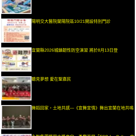
陽明交大醫院蘭陽院區10/21開設特別門診
宜蘭縣2026城鎮韌性防空演習 將於8月13日登
聽見夢想 愛在聖嘉民
舞蹈回家，土地共感—《宜舞宜情》舞出宜蘭在地共鳴