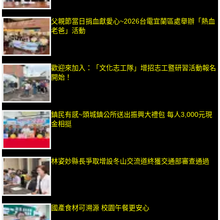
父親節當日捐血獻愛心~2026台電宜蘭區處舉辦「熱血
老爸」活動
歡迎來加入：「文化志工隊」增招志工暨研習活動報名
開始！
鎮民有感~頭城鎮公所送出振興大禮包 每人3,000元現
金相挺
林姿妙縣長爭取增設冬山交流道終獲交通部審查通過
國產食材可溯源 校園午餐更安心