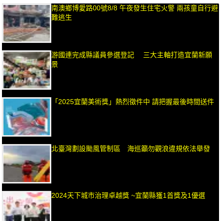
南澳鄉博愛路00號8/8 午夜發生住宅火警 兩孩童自行避
難逃生
游國連完成縣議員參選登記 三大主軸打造宜蘭新願
景
「2025宜蘭美術獎」熱烈徵件中 請把握最後時間送件
北臺灣劃設颱風管制區 海巡籲勿觀浪違規依法舉發
2024天下城市治理卓越獎 ~宜蘭縣獲1首獎及1優選