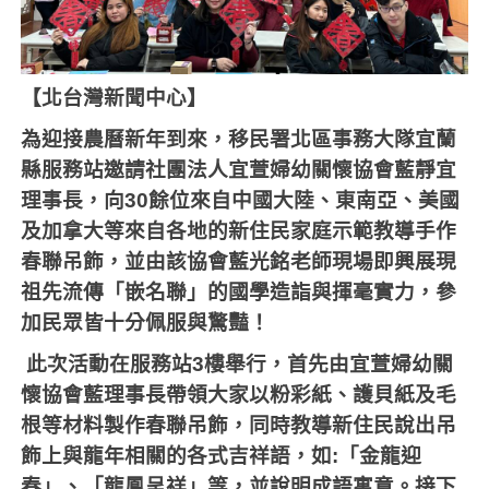
【北台灣新聞中心】
為迎接農曆新年到來，移民署北區事務大隊宜蘭
縣服務站邀請社團法人宜萱婦幼關懷協會藍靜宜
理事長，向
30
餘位來自中國大陸、東南亞、美國
及加拿大等來自各地的新住民家庭示範教導手作
春聯吊飾，並由該協會藍光銘老師現場即興展現
祖先流傳「嵌名聯」的國學造詣與揮毫實力，參
加民眾皆十分佩服與驚豔！
此次活動在服務站
3
樓舉行，首先由宜萱婦幼關
懷協會藍理事長帶領大家以粉彩紙、護貝紙及毛
根等材料製作春聯吊飾，同時教導新住民說出吊
飾上與龍年相關的各式吉祥語，如
:
「金龍迎
春」、「龍鳳呈祥」等，並說明成語寓意。接下