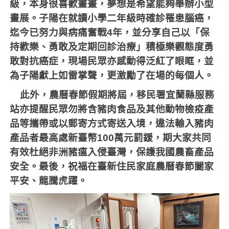
級，本身很喜歡畫畫，夢想是希望能夠舉辦小型
畫展。子陽在就讀小學二年級時確診罹患腦癌，
迄今已努力與病痛奮戰
4
年，並分享自己以「保
持歡樂、勇敢及定期回診治療」積極樂觀態度勇
敢對抗癌症，現場民眾亦感動得泛紅了眼眶，並
為子陽獻上如雷掌聲，更激勵了在場的每個人。
此外，農曆春節假期將屆，移民署宜蘭縣服務
站亦提醒民眾勿將含豬肉食品及其他動物檢疫產
品等攜帶或以郵寄方式寄送入境，違法輸入豬肉
產品者最高處新臺幣
100
萬元罰鍰，期大家共同
有效杜絕非洲豬瘟入侵臺灣，保護我國農畜產品
安全。最後，祝福在臺新住民家庭農曆春節闔家
平安、龍騰虎躍。