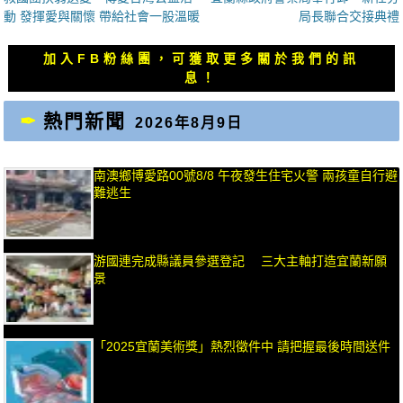
章
一
一
動 發揮愛與關懷 帶給社會一股溫暖
局長聯合交接典禮
導
篇
篇
覽
文
文
加入FB粉絲團，可獲取更多關於我們的訊
章：
章：
息！
熱門新聞
2026年8月9日
南澳鄉博愛路00號8/8 午夜發生住宅火警 兩孩童自行避
難逃生
游國連完成縣議員參選登記 三大主軸打造宜蘭新願
景
「2025宜蘭美術獎」熱烈徵件中 請把握最後時間送件