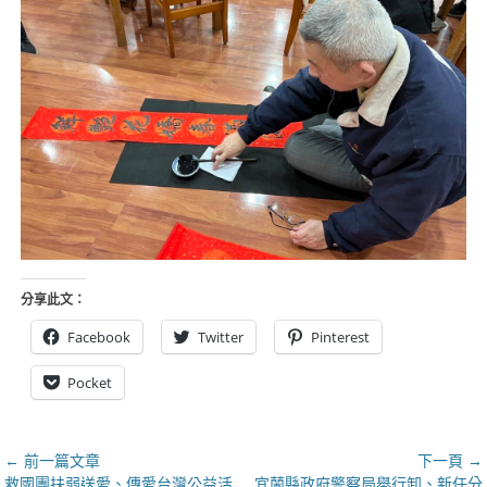
分享此文：
Facebook
Twitter
Pinterest
Pocket
文
← 前一篇文章
下一頁 →
上
下
救國團扶弱送愛、傳愛台灣公益活
宜蘭縣政府警察局舉行卸、新任分