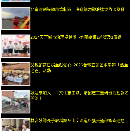
北臺灣劃設颱風管制區 海巡籲勿觀浪違規依法舉發
2024天下城市治理卓越獎 ~宜蘭縣獲1首獎及1優選
父親節當日捐血獻愛心~2026台電宜蘭區處舉辦「熱血
老爸」活動
歡迎來加入：「文化志工隊」增招志工暨研習活動報名
開始！
林姿妙縣長爭取增設冬山交流道終獲交通部審查通過