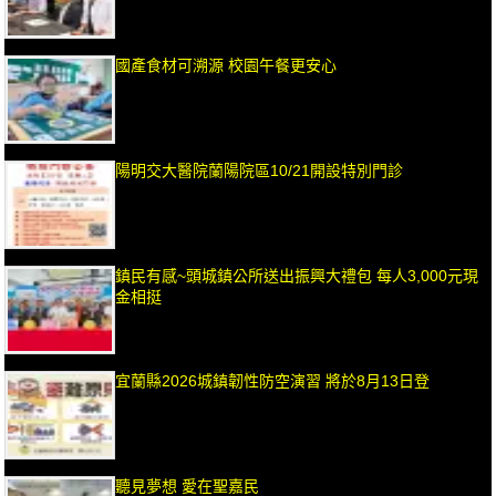
國產食材可溯源 校園午餐更安心
陽明交大醫院蘭陽院區10/21開設特別門診
鎮民有感~頭城鎮公所送出振興大禮包 每人3,000元現
金相挺
宜蘭縣2026城鎮韌性防空演習 將於8月13日登
聽見夢想 愛在聖嘉民