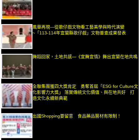
風華再現—從歌仔戲文物看工藝美學與時代演變
~「113-114年宜蘭縣歌仔戲」文物普查成果發表
舞蹈回家，土地共感—《宜舞宜情》舞出宜蘭在地共鳴
全聯集團獲四大獎肯定 勇奪首屆「ESG for Culture文
化影響力大獎」 落實傳統文化價值、與在地共好 打
造文化永續新典範
出國Shopping要留意 食品藥品醫材有限制！