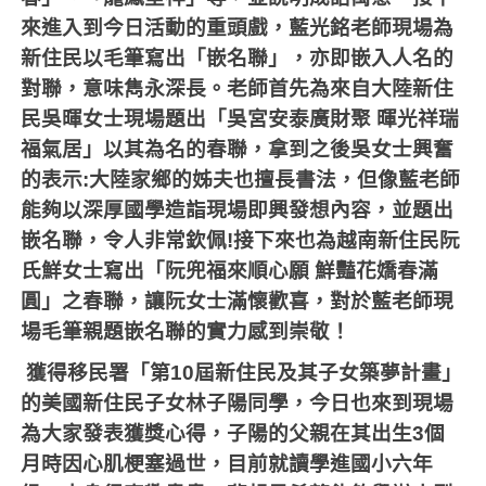
來進入到今日活動的重頭戲，藍光銘老師現場為
新住民以毛筆寫出「嵌名聯」，亦即嵌入人名的
對聯，意味雋永深長。老師首先為來自大陸新住
民吳暉女士現場題出「吳宮安泰廣財聚
暉光祥瑞
福氣居」以其為名的春聯，拿到之後吳女士興奮
的表示
:
大陸家鄉的姊夫也擅長書法，但像藍老師
能夠以深厚國學造詣現場即興發想內容，並題出
嵌名聯，令人非常欽佩
!
接下來也為越南新住民阮
氏鮮女士寫出「阮兜福來順心願
鮮豔花嬌春滿
圓」之春聯，讓阮女士滿懷歡喜，對於藍老師現
場毛筆親題嵌名聯的實力感到崇敬！
獲得移民署「第
10
屆新住民及其子女築夢計畫」
的美國新住民子女林子陽同學，今日也來到現場
為大家發表獲獎心得，子陽的父親在其出生
3
個
月時因心肌梗塞過世，目前就讀學進國小六年