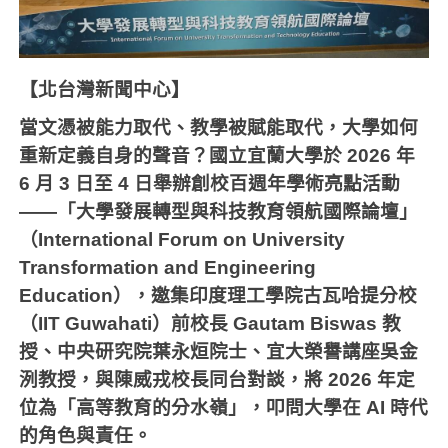
【北台灣新聞中心】
當文憑被能力取代、教學被賦能取代，大學如何
重新定義自身的聲音？國立宜蘭大學於 2026 年
6 月 3 日至 4 日舉辦創校百週年學術亮點活動
——「大學發展轉型與科技教育領航國際論壇」
（International Forum on University
Transformation and Engineering
Education），邀集印度理工學院古瓦哈提分校
（IIT Guwahati）前校長 Gautam Biswas 教
授、中央研究院葉永烜院士、宜大榮譽講座吳金
洌教授，與陳威戎校長同台對談，將 2026 年定
位為「高等教育的分水嶺」，叩問大學在 AI 時代
的角色與責任。