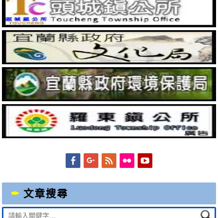
Facebook
Googleplus
Feed
Flickr
YouTube
文章搜尋
Suche