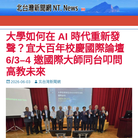
大學如何在 AI 時代重新發
聲？宜大百年校慶國際論壇
6/3–4 邀國際大師同台叩問
高教未來
Posted
Autor
2026-06-03
北台灣新聞網
on