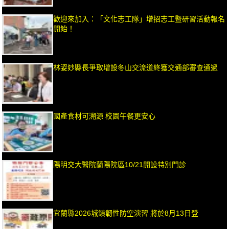
歡迎來加入：「文化志工隊」增招志工暨研習活動報名
開始！
林姿妙縣長爭取增設冬山交流道終獲交通部審查通過
國產食材可溯源 校園午餐更安心
陽明交大醫院蘭陽院區10/21開設特別門診
宜蘭縣2026城鎮韌性防空演習 將於8月13日登