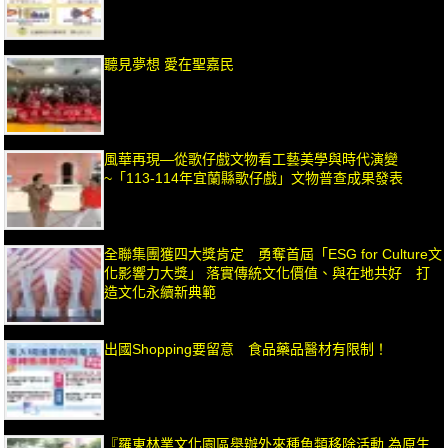
聽見夢想 愛在聖嘉民
風華再現—從歌仔戲文物看工藝美學與時代演變
~「113-114年宜蘭縣歌仔戲」文物普查成果發表
全聯集團獲四大獎肯定 勇奪首屆「ESG for Culture文
化影響力大獎」 落實傳統文化價值、與在地共好 打
造文化永續新典範
出國Shopping要留意 食品藥品醫材有限制！
『羅東林業文化園區舉辦外來種魚類移除活動 為原生