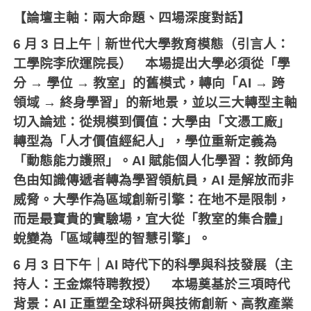
【論壇主軸：兩大命題、四場深度對話】
6
月 3 日上午｜新世代大學教育模態（引言人：
工學院李欣運院長） 本場提出大學必須從「學
分 → 學位 → 教室」的舊模式，轉向「AI → 跨
領域 → 終身學習」的新地景，並以三大轉型主軸
切入論述：從規模到價值：大學由「文憑工廠」
轉型為「人才價值經紀人」，學位重新定義為
「動態能力護照」。AI 賦能個人化學習：教師角
色由知識傳遞者轉為學習領航員，AI 是解放而非
威脅。大學作為區域創新引擎：在地不是限制，
而是最寶貴的實驗場，宜大從「教室的集合體」
蛻變為「區域轉型的智慧引擎」。
6
月 3 日下午｜AI 時代下的科學與科技發展（主
持人：王金燦特聘教授） 本場奠基於三項時代
背景：AI 正重塑全球科研與技術創新、高教產業