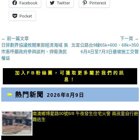
Facebook
Twitter
Pinterest
Pocket
文
← 前一篇文章
下一頁 →
上
下
日菲劃界協議攸關東部經濟海域 吳
北宜公路台9線65k+600、68k+350
章
一
一
宗憲呼籲政府參與談判、捍衛漁民
6月4日至7月3日邊坡施工交管
導
篇
篇
權益
覽
文
文
章：
章：
加入FB粉絲團，可獲取更多關於我們的訊
息！
熱門新聞
2026年8月9日
南澳鄉博愛路00號8/8 午夜發生住宅火警 兩孩童自行避
難逃生