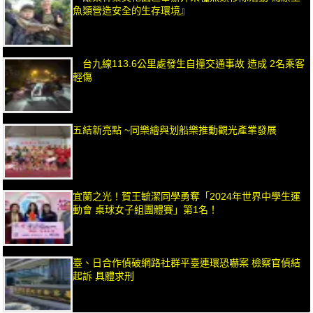
魚類營造安全的生存環境』
台九線113.6公里處發生自撞交通事故 造成 2名乘客
輕傷
五結新亮點 ~同樂繪與划船樂推動觀光產業發展
宜蘭之光！賀王毓潔同學勇奪「2024年世界中學生運
動會 桌球女子組團體賽」第1名！
臺、日合作偵破網路社群平臺連環恐嚇案 檢察官偵結
起訴 具體求刑