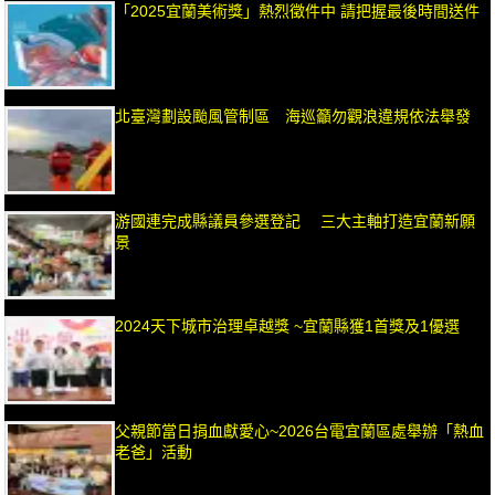
「2025宜蘭美術獎」熱烈徵件中 請把握最後時間送件
北臺灣劃設颱風管制區 海巡籲勿觀浪違規依法舉發
游國連完成縣議員參選登記 三大主軸打造宜蘭新願
景
2024天下城市治理卓越獎 ~宜蘭縣獲1首獎及1優選
父親節當日捐血獻愛心~2026台電宜蘭區處舉辦「熱血
老爸」活動