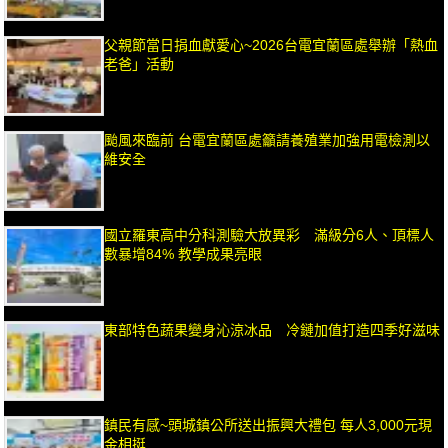
父親節當日捐血獻愛心~2026台電宜蘭區處舉辦「熱血
老爸」活動
颱風來臨前 台電宜蘭區處籲請養殖業加強用電檢測以
維安全
國立羅東高中分科測驗大放異彩 滿級分6人、頂標人
數暴增84% 教學成果亮眼
東部特色蔬果變身沁涼冰品 冷鏈加值打造四季好滋味
鎮民有感~頭城鎮公所送出振興大禮包 每人3,000元現
金相挺