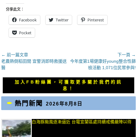
分享此文：
Facebook
Twitter
Pinterest
Pocket
文
← 前一篇文章
下一頁 →
上
下
老農熱倒稻田間 宜警消即時救援送
今年度第1場健康好young整合性篩
章
一
一
醫
檢活動 1,071位民眾參與!
導
篇
篇
覽
文
文
加入FB粉絲團，可獲取更多關於我們的訊
章：
章：
息！
熱門新聞
2026年8月8日
白海豚颱風逐漸逼近 台電宜蘭區處持續戒備嚴陣以待