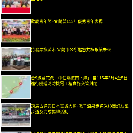
歡慶青年節~宜蘭縣113年優秀青年表揚
持發票換苗木 宜蘭市公所邀您共植永續未來
台9線蘇花改「中仁隧道南下線」 自115年2月4至5日
進行隧道消防機電工程實施交管封閉
跑馬古道與日本宮城大崎･鳴子溫泉步道5/18簽訂友誼
步道及完成揭牌活動