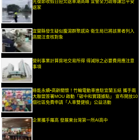
光復節收假日迎北返車潮高峰 宜警全力疏導讓您平安
返家
宜蘭縣發生疑似腹瀉群聚感染 衛生局已將該業者列入
高關注查核對象
營利事業計算房地交易所得 得減除之必要費用應注意
事項
綠能永續•高齡關懷！竹輪電動車進駐宜蘭五結 攜手兩
大聯盟簽署MOU 啟動「碳中和實踐據點」 宣布開放10
個社區免費申請「人車雙健檢」公益活動
企業攜手羅高 發展東台灣第一所AI高中