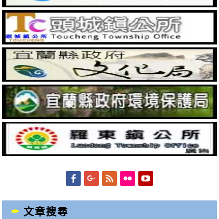
Facebook
Googleplus
Feed
Flickr
YouTube
文章搜尋