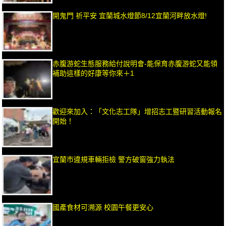
開鬼門 祈平安 宜蘭城水燈節8/12宜蘭河畔放水燈!
赤腹游蛇生態服務給付說明會-能保育赤腹游蛇又能領
補助這樣的好康等你來＋1
歡迎來加入：「文化志工隊」增招志工暨研習活動報名
開始！
宜蘭市違規車輛拒檢 警方破窗強力執法
國產食材可溯源 校園午餐更安心