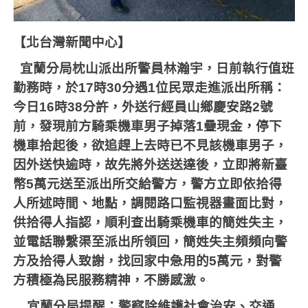
【北台灣新聞中心】
宜蘭分局枕山派出所警員林瀚宇，日前執行值班
勤務時，於17時30分遇1位民眾走進派出所稱：
今日16時38分許，外送行經員山鄉慶安路2號
前，發現前方騎乘機車男子掉落1疊現金，停下
機車拾起後，欲追趕上去時已不見該機車男子，
因外送快逾時，故先將外送送達後，立即將新臺
幣5萬元送至派出所交給警方，警方立即依拾得
人所述時間、地點，調閱路口監視器畫面比對，
供拾得人指認，順利查出騎乘機車的簡姓失主，
並電話聯繫渠至派出所領回，簡姓失主頻頻向警
方及拾得人致謝，找回家中急用的5萬元，對警
方積極為民服務精神，不勝感激。
宜蘭分局提醒：警察除維護社會治安、交通