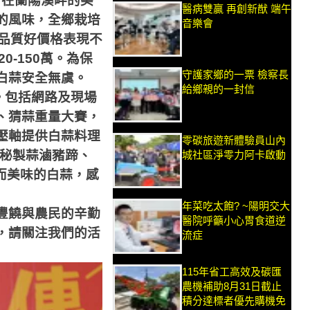
，在蘭陽溪畔的美
醫病雙贏 再創新猷 端午
的風味，全鄉栽培
音樂會
品質好價格表現不
20-150
萬。為保
守護家鄉的一票 檢察長
白蒜安全無虞。
給鄉親的一封信
。包括網路及現場
、猜蒜重量大賽，
壓軸提供白蒜料理
零碳旅遊新體驗員山內
秘製蒜滷豬蹄、
城社區淨零力阿卡啟動
而美味的白蒜，感
年菜吃太飽? ~陽明交大
豐饒與農民的辛勤
醫院呼籲小心胃食道逆
，請關注我們的活
流症
115年省工高效及碳匯
農機補助8月31日截止
積分達標者優先購機免