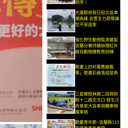
排序！
光復節收假日迎北返車
潮高峰 宜警全力疏導讓
您平安返家
強化野生動物監測量能
宜蘭分署持續辦理紅外
線自動相機教育訓練
敘畫上四村萬應廟舊
事」壁畫彩繪落成發表
三星鄉照林路二段與拱
照十二路交叉口 發生泛
舟業者大貨車與轎車相
撞車禍
歡慶青年節~宜蘭縣113