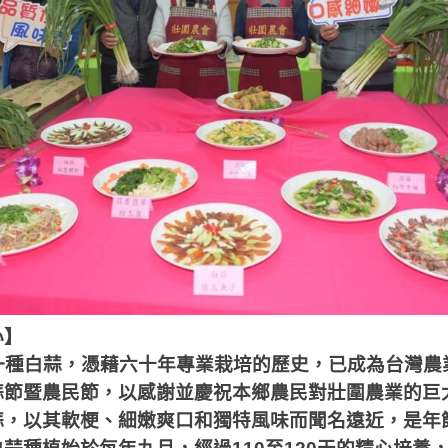
心】
一種白蒜，憑藉六十年專業栽培的歷史，已成為台灣農
蒜節暨農民節，以感謝並慶祝本鄉農民對壯圍農業的巨
以其軟梗、細嫩爽口和獨特風味而聞名遠近，是年