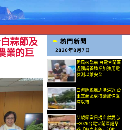
行白蒜節及
熱門新聞
農業的巨
2026年8月7日
颱風來臨前 台電宜蘭區
處籲請養殖業加強用電
檢測以維安全
白海豚颱風逐漸逼近 台
電宜蘭區處持續戒備嚴
陣以待
父親節當日捐血獻愛心
~2026台電宜蘭區處舉
辦「熱血老爸」活動