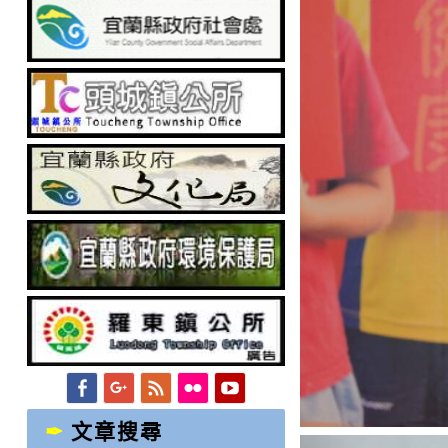
Facebook
Googleplus
Feed
Flickr
YouTube
文章搜尋