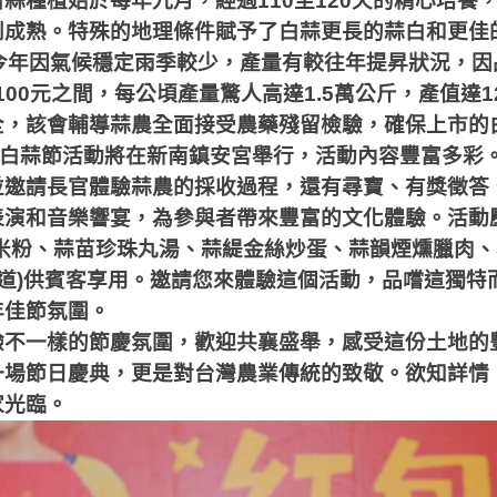
白蒜種植始於每年九月，經過
110
至
120
天的精心培養
到成熟。特殊的地理條件賦予了白蒜更長的蒜白和更佳
今年因氣候穩定雨季較少，產量有較往年提昇狀況，因
100
元之間，每公頃產量驚人高達
1.5
萬公斤，產值達
1
全，該會輔導蒜農全面接受農藥殘留檢驗，確保上市的
白蒜節活動將在新南鎮安宮舉行，活動內容豐富多彩
並邀請長官體驗蒜農的採收過程，還有尋寶、有獎徵答
表演和音樂響宴，為參與者帶來豐富的文化體驗。活動
米粉、蒜苗珍珠丸湯、蒜緹金絲炒蛋、蒜韻煙燻臘肉、
道
)
供賓客享用。邀請您來體驗這個活動，品嚐這獨特
年佳節氛圍。
一樣的節慶氛圍，歡迎共襄盛舉，感受這份土地的
一場節日慶典，更是對台灣農業傳統的致敬。欲知詳情
家光臨。