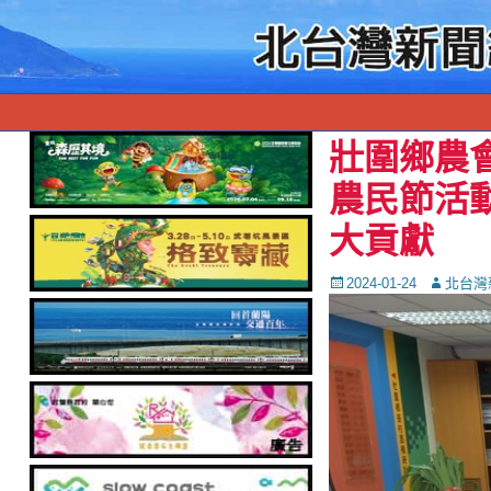
壯圍鄉農
農民節活
大貢獻
Posted
Autor
2024-01-24
北台灣
on