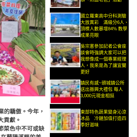
國立羅東高中分科測驗
大放異彩 滿級分6人、
頂標人數暴增84% 教學
成果亮眼
吳宗憲參加記者公會座
談會時強調大家可以把
我想像成一個專業經理
人，我來是為了讓宜蘭
更好
鎮民有感~頭城鎮公所
送出振興大禮包 每人
3,000元現金相挺
業的驕傲。今年，
東部特色蔬果變身沁涼
冰品 冷鏈加值打造四
大貢獻。
季好滋味
節菜色中不可或缺