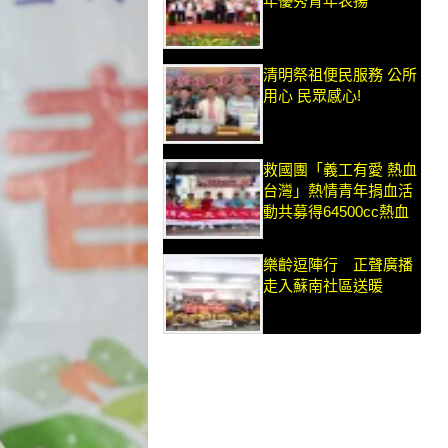
年優秀青年表揚
清明祭祖便民服務 公所
用心 民眾感心!
救國團「義工有愛 熱血
台灣」熱情青年捐血活
動共募得64500cc熱血
樂齡逗陣行 正聲廣播
走入蘇南社區送暖