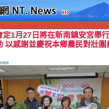
會定1月27日將在新南鎮安宮舉
動 以感謝並慶祝本鄉農民對壯圍
新聞網