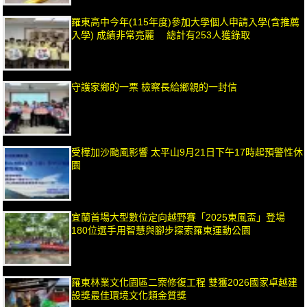
羅東高中今年(115年度)參加大學個人申請入學(含推薦
入學) 成績非常亮麗 總計有253人獲錄取
守護家鄉的一票 檢察長給鄉親的一封信
受樺加沙颱風影響 太平山9月21日下午17時起預警性休
園
宜蘭首場大型數位定向越野賽「2025東風盃」登場
180位選手用智慧與腳步探索羅東運動公園
羅東林業文化園區二案修復工程 雙獲2026國家卓越建
設獎最佳環境文化類金質獎