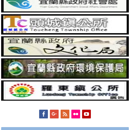
Facebook
Googleplus
Feed
Flickr
YouTube