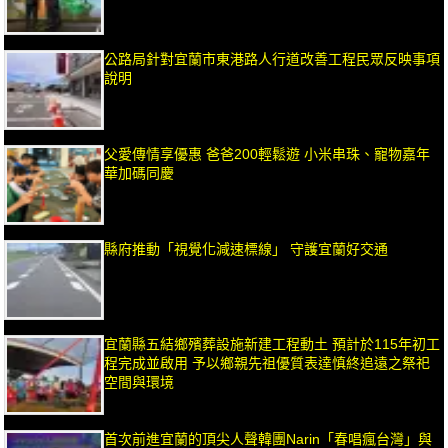
公路局針對宜蘭市東港路人行道改善工程民眾反映事項
說明
父愛傳情享優惠 爸爸200輕鬆遊 小米串珠、寵物嘉年
華加碼同慶
縣府推動「視覺化減速標線」 守護宜蘭好交通
宜蘭縣五結鄉殯葬設施新建工程動土 預計於115年初工
程完成並啟用 予以鄉親先祖優質表達慎終追遠之祭祀
空間與環境
首次前進宜蘭的頂尖人聲韓團Narin「春唱瘋台灣」與