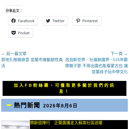
分享此文：
Facebook
Twitter
Pinterest
Pocket
文
← 前一篇文章
下一頁 →
上
下
原地扎根植綠意 宜蘭市推動韌性森
泡泡新世界．社福無國界 ~115年歡
章
一
一
活
樂親子節 不用出國也能看蒙古包 讓
導
篇
篇
宜蘭孩子玩中學文化
覽
文
文
章：
章：
加入FB粉絲團，可獲取更多關於我們的訊
息！
熱門新聞
2026年8月6日
樂齡逗陣行 正聲廣播走入蘇南社區送暖