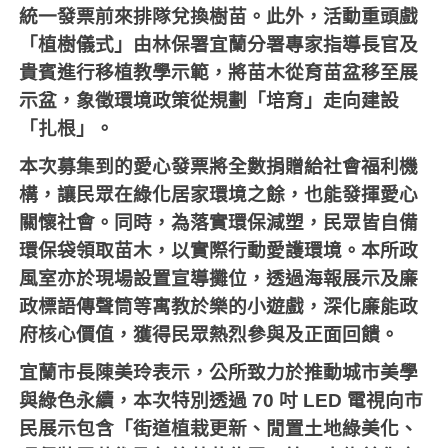
統一發票前來排隊兌換樹苗。此外，活動重頭戲
「植樹儀式」由林保署宜蘭分署專家指導長官及
貴賓進行移植教學示範，將苗木從育苗盆移至展
示盆，象徵環境政策從規劃「培育」走向建設
「扎根」。
本次募集到的愛心發票將全數捐贈給社會福利機
構，讓民眾在綠化居家環境之餘，也能發揮愛心
關懷社會。同時，為落實環保減塑，民眾皆自備
環保袋領取苗木，以實際行動愛護環境。本所政
風室亦於現場設置宣導攤位，透過海報展示及廉
政標語傳聲筒等寓教於樂的小遊戲，深化廉能政
府核心價值，獲得民眾熱烈參與及正面回饋。
宜蘭市長陳美玲表示，公所致力於推動城市美學
與綠色永續，本次特別透過
70
吋
LED
電視向市
民展示包含「街道植栽更新、閒置土地綠美化、