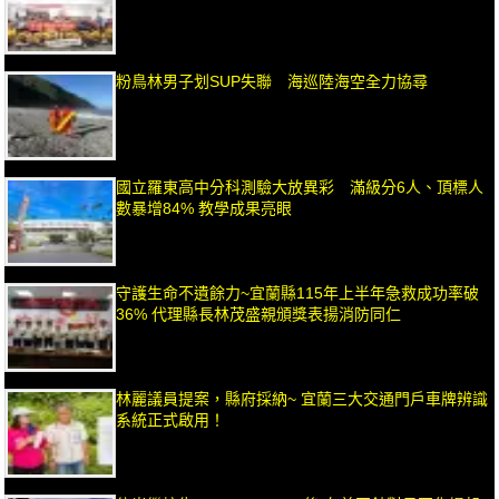
粉鳥林男子划SUP失聯 海巡陸海空全力協尋
國立羅東高中分科測驗大放異彩 滿級分6人、頂標人
數暴增84% 教學成果亮眼
守護生命不遺餘力~宜蘭縣115年上半年急救成功率破
36% 代理縣長林茂盛親頒獎表揚消防同仁
林麗議員提案，縣府採納~ 宜蘭三大交通門戶車牌辨識
系統正式啟用！