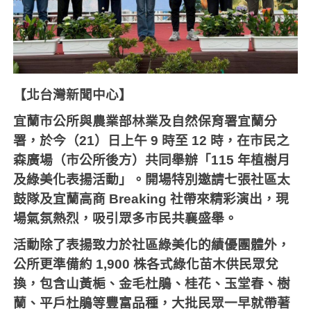
【北台灣新聞中心】
宜蘭市公所與農業部林業及自然保育署宜蘭分
署，於今（
21
）日上午
9
時至
12
時，在市民之
森廣場（市公所後方）共同舉辦「
115
年植樹月
及綠美化表揚活動」。開場特別邀請七張社區太
鼓隊及宜蘭高商
Breaking
社帶來精彩演出，現
場氣氛熱烈，吸引眾多市民共襄盛舉。
活動除了表揚致力於社區綠美化的績優團體外，
公所更準備約
1,900
株各式綠化苗木供民眾兌
換，包含山黃梔、金毛杜鵑、桂花、玉堂春、樹
蘭、平戶杜鵑等豐富品種，大批民眾一早就帶著