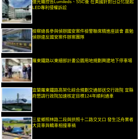
億光繼控告Lumileds、SSC後 在美國針對日亞化提起
LED專利侵權訴訟
檢察總長參與偵辦國安案件檢警聯席精進座談會 嘉勉
偵辦違反國安案件辦案團隊
羅東鐵路以東細部計畫公園用地規劃興建地下停車場
宜蘭羅東鐵路高架化綜合規劃交通部送交行政院 宜縣
府懇請行政院加速核定目標124年順利通車
三星鄉照林路二段與拱照十二路交叉口 發生泛舟業者
大貨車與轎車相撞車禍