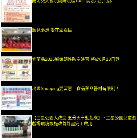
陽明交大醫院蘭陽院區10/21開設特別門診
聽見夢想 愛在聖嘉民
宜蘭縣2026城鎮韌性防空演習 將於8月13日登
出國Shopping要留意 食品藥品醫材有限制！
【三星公園大改造 五分火車動起來】 ~三星公園兒童遊
戲場環境設施改善計畫完工啟用