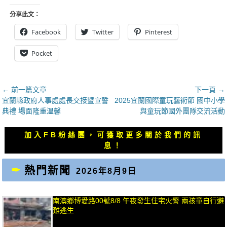
分享此文：
Facebook
Twitter
Pinterest
Pocket
文
← 前一篇文章
下一頁 →
上
下
宜蘭縣政府人事處處長交接暨宣誓
2025宜蘭國際童玩藝術節 國中小學
章
一
一
典禮 場面隆重溫馨
與童玩節國外團隊交流活動
導
篇
篇
覽
文
文
加入FB粉絲團，可獲取更多關於我們的訊
章：
章：
息！
熱門新聞
2026年8月9日
南澳鄉博愛路00號8/8 午夜發生住宅火警 兩孩童自行避
難逃生