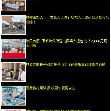
歡迎來加入：「文化志工隊」增招志工暨研習活動報名
開始！
鎮民有感~頭城鎮公所送出振興大禮包 每人3,000元現
金相挺
林姿妙縣長爭取增設冬山交流道終獲交通部審查通過
國產食材可溯源 校園午餐更安心