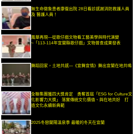
無生命徵象患者康復出院 28日看診感謝消防救護人員
及 醫護人員！
風華再現—從歌仔戲文物看工藝美學與時代演變
~「113-114年宜蘭縣歌仔戲」文物普查成果發表
舞蹈回家，土地共感—《宜舞宜情》舞出宜蘭在地共鳴
全聯集團獲四大獎肯定 勇奪首屆「ESG for Culture文
化影響力大獎」 落實傳統文化價值、與在地共好 打
造文化永續新典範
2025冬戀蘭陽溫泉季 最暖的冬天在宜蘭