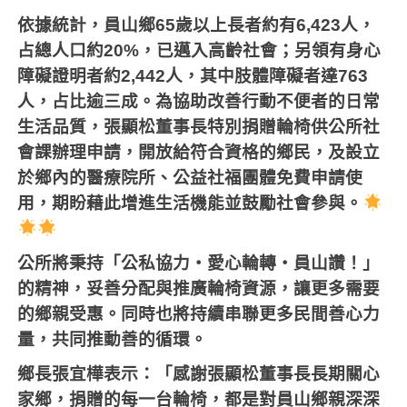
依據統計，員山鄉
65
歲以上長者約有
6,423
人，
占總人口約
20%
，已邁入高齡社會；另領有身心
障礙證明者約
2,442
人，其中肢體障礙者達
763
人，占比逾三成。為協助改善行動不便者的日常
生活品質，張顯松董事長特別捐贈輪椅供公所社
會課辦理申請，開放給符合資格的鄉民，及設立
於鄉內的醫療院所、公益社福團體免費申請使
用，期盼藉此增進生活機能並鼓勵社會參與。
公所將秉持「公私協力‧愛心輪轉‧員山讚！」
的精神，妥善分配與推廣輪椅資源，讓更多需要
的鄉親受惠。同時也將持續串聯更多民間善心力
量，共同推動善的循環。
鄉長張宜樺表示：「感謝張顯松董事長長期關心
家鄉，捐贈的每一台輪椅，都是對員山鄉親深深