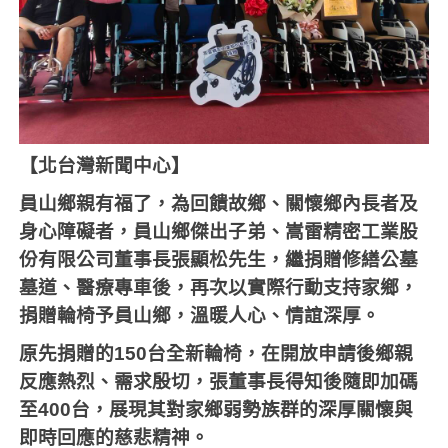
【北台灣新聞中心】
員山鄉親有福了，為回饋故鄉、關懷鄉內長者及
身心障礙者，員山鄉傑出子弟、嵩雷精密工業股
份有限公司董事長張顯松先生，繼捐贈修繕公墓
墓道、醫療專車後，再次以實際行動支持家鄉，
捐贈輪椅予員山鄉，溫暖人心、情誼深厚。
原先捐贈的
150
台全新輪椅，在開放申請後鄉親
反應熱烈、需求殷切，張董事長得知後隨即加碼
至
400
台，展現其對家鄉弱勢族群的深厚關懷與
即時回應的慈悲精神。