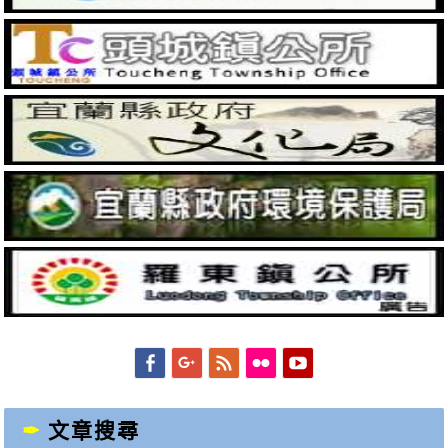
Facebook
Googleplus
Feed
Flickr
YouTube
文章搜尋