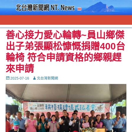
善心接力愛心輪轉~員山鄉傑
出子弟張顯松慷慨捐贈400台
輪椅 符合申請資格的鄉親趕
來申請
Posted
Autor
2025-07-16
北台灣新聞網
on