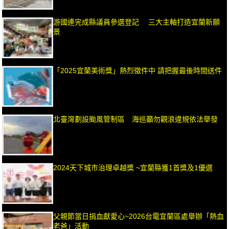
游國連完成縣議員參選登記 三大主軸打造宜蘭新願
景
「2025宜蘭美術獎」熱烈徵件中 請把握最後時間送件
北臺灣劃設颱風管制區 海巡籲勿觀浪違規依法舉發
2024天下城市治理卓越獎 ~宜蘭縣獲1首獎及1優選
父親節當日捐血獻愛心~2026台電宜蘭區處舉辦「熱血
老爸」活動