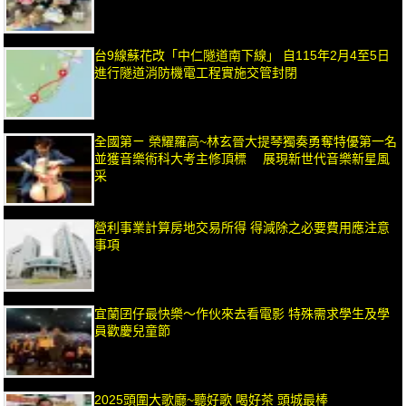
台9線蘇花改「中仁隧道南下線」 自115年2月4至5日
進行隧道消防機電工程實施交管封閉
全國第ㄧ 榮耀羅高~林玄晉大提琴獨奏勇奪特優第一名
並獲音樂術科大考主修頂標 展現新世代音樂新星風
采
營利事業計算房地交易所得 得減除之必要費用應注意
事項
宜蘭囝仔最快樂～作伙來去看電影 特殊需求學生及學
員歡慶兒童節
2025頭圍大歌廳~聽好歌 喝好茶 頭城最棒