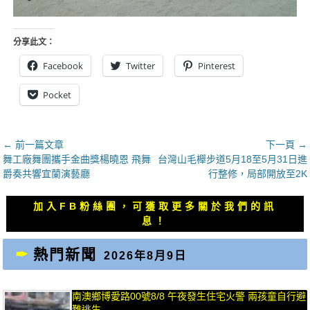
分享此文：
Facebook
Twitter
Pinterest
Pocket
文
← 前一篇文章
下一頁 →
上
下
舞工廠舞團攜手金曲獎楊曉恩 飛舞
台灣山毛櫸步道5月18至5月31日進
章
一
一
爵奏共響宜蘭演藝廳
行整修，局部開放至2K
導
篇
篇
覽
文
文
加入FB粉絲團，可獲取更多關於我們的訊
章：
章：
息！
熱門新聞
2026年8月9日
南澳鄉博愛路00號8/8 午夜發生住宅火警 兩孩童自行避
難逃生