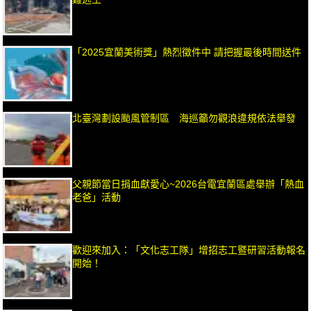
「2025宜蘭美術獎」熱烈徵件中 請把握最後時間送件
北臺灣劃設颱風管制區 海巡籲勿觀浪違規依法舉發
父親節當日捐血獻愛心~2026台電宜蘭區處舉辦「熱血
老爸」活動
歡迎來加入：「文化志工隊」增招志工暨研習活動報名
開始！