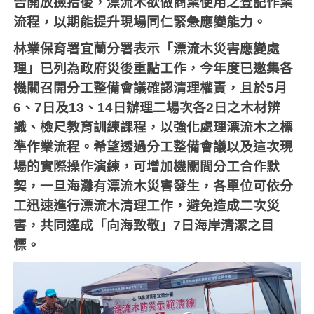
告開放撿拾後，漂流木欲做商業使用之登記作業
流程，以期能提升現場同仁緊急應變能力。
林業保育署宜蘭分署表示「漂流木災害應變處
理」已列為政府災後重點工作，今年度已邀集各
機關召開分工整備會議確認清理權責，且於
5
月
6
、
7
日及
13
、
14
日辦理二場次各
2
日之木材辨
識、檢尺教育訓練課程，以強化處理漂流木之標
準作業流程。希望透過分工整備會議以及這次現
場的實際操作演練，可增加機關間分工合作默
契，一旦海灘有漂流木災害發生，各單位可依分
工迅速進行漂流木清理工作，避免造成二次災
害，共同達成「向海致敬」
7
日海岸清潔之目
標。