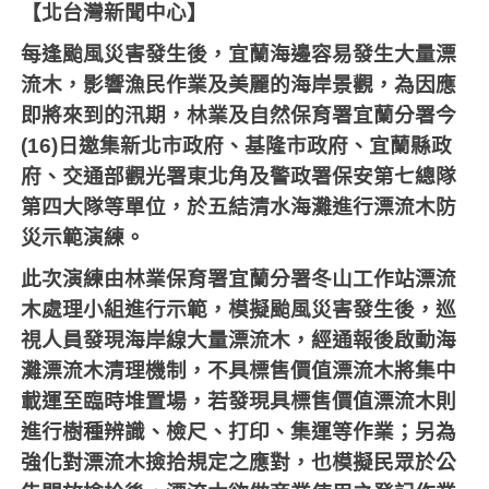
【北台灣新聞中心】
每逢颱風災害發生後，宜蘭海邊容易發生大量漂
流木，影響漁民作業及美麗的海岸景觀，為因應
即將來到的汛期，林業及自然保育署宜蘭分署今
(16)
日邀集新北市政府、基隆市政府、宜蘭縣政
府、交通部觀光署東北角及警政署保安第七總隊
第四大隊等單位，於五結清水海灘進行漂流木防
災示範演練。
此次演練由林業保育署宜蘭分署冬山工作站漂流
木處理小組進行示範，模擬颱風災害發生後，巡
視人員發現海岸線大量漂流木，經通報後啟動海
灘漂流木清理機制，不具標售價值漂流木將集中
載運至臨時堆置場，若發現具標售價值漂流木則
進行樹種辨識、檢尺、打印、集運等作業；另為
強化對漂流木撿拾規定之應對，也模擬民眾於公