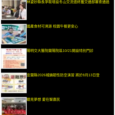
林姿妙縣長爭取增設冬山交流道終獲交通部審查通過
國產食材可溯源 校園午餐更安心
陽明交大醫院蘭陽院區10/21開設特別門診
宜蘭縣2026城鎮韌性防空演習 將於8月13日登
聽見夢想 愛在聖嘉民