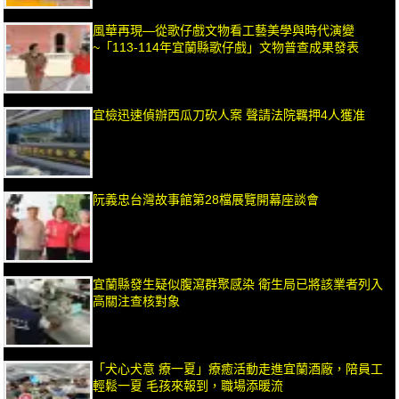
風華再現—從歌仔戲文物看工藝美學與時代演變
~「113-114年宜蘭縣歌仔戲」文物普查成果發表
宜檢迅速偵辦西瓜刀砍人案 聲請法院羈押4人獲准
阮義忠台灣故事館第28檔展覽開幕座談會
宜蘭縣發生疑似腹瀉群聚感染 衛生局已將該業者列入
高關注查核對象
「犬心犬意 療一夏」療癒活動走進宜蘭酒廠，陪員工
輕鬆一夏 毛孩來報到，職場添暖流