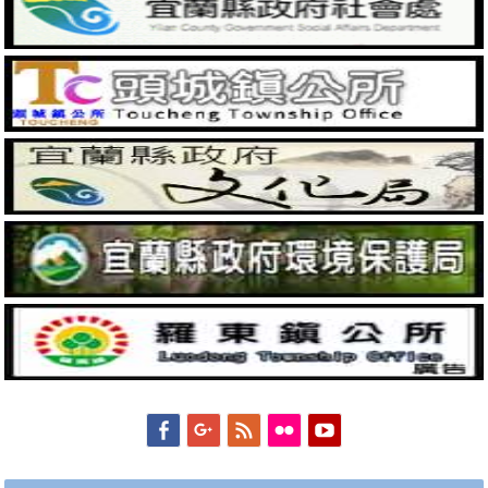
Facebook
Googleplus
Feed
Flickr
YouTube