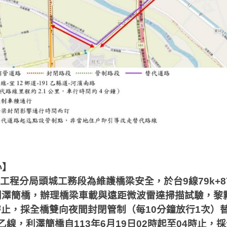
心】
工程分局頭城工務段為維護橋梁安全，於台
9
線
79k+
利澤簡橋，辦理橋梁車載與遠距微波雷達掃描試驗，黎
時止，採全橋雙向夜間封閉管制（每
10
分鐘放行
1
次）
乙線，利澤簡橋自
113
年
6
月
19
日
02
時起至
04
時止，採