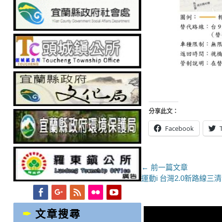
分享此文：
Facebook
文
← 前一篇文章
上
運動i 台灣2.0新路線
章
一
Facebook
Googleplus
Feed
Flickr
YouTube
導
篇
文
文章搜尋
覽
章：