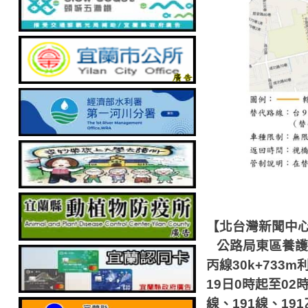
【北台灣新聞中
公路局東區養護
丙線
30k+733m
19
日
0
時起至
02
線、
191
線、
191