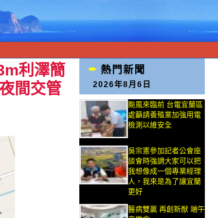
33m利澤簡
熱門新聞
施夜間交管
2026年8月6日
颱風來臨前 台電宜蘭區
處籲請養殖業加強用電
檢測以維安全
吳宗憲參加記者公會座
談會時強調大家可以把
我想像成一個專業經理
人，我來是為了讓宜蘭
更好
醫病雙贏 再創新猷 端午