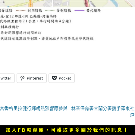
Twitter
Pinterest
Pocket
下
三清宮香格里拉健行鄉親熱烈響應參與
林業保育署宜蘭分署攜手羅東社
一
道
篇
文
加入FB粉絲團，可獲取更多關於我們的訊息！
章：