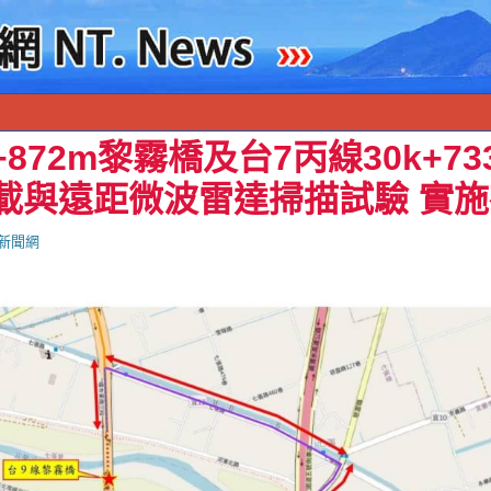
+872m黎霧橋及台7丙線30k+7
車載與遠距微波雷達掃描試驗 實
新聞網