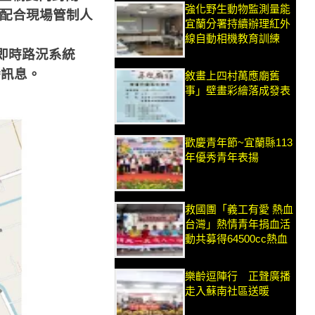
強化野生動物監測量能
配合現場管制人
宜蘭分署持續辦理紅外
線自動相機教育訓練
即時路況系統
播訊息。
敘畫上四村萬應廟舊
事」壁畫彩繪落成發表
歡慶青年節~宜蘭縣113
年優秀青年表揚
救國團「義工有愛 熱血
台灣」熱情青年捐血活
動共募得64500cc熱血
樂齡逗陣行 正聲廣播
走入蘇南社區送暖