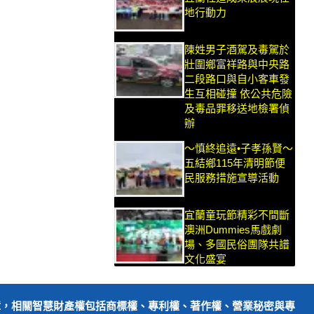
地行動力
陳姓男子酒駕及毒駕於
壯圍鄉富祥路與中央路
二段路口與自小客車發
生互相碰撞 依公共危險
及毒品罪移送地檢署偵
辦
～慎終追遠•子孝孫賢～
五結鄉115年清明節便
民服務措施宣導活動
宜蘭童玩節精彩不間斷
澳洲Dummies馬戲劇
場、多國民俗團隊共譜
文化盛宴
障，相關智慧財產權包括商標權、專利權、著作權、營業秘密與專