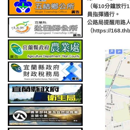
（每
10
分鐘放行
1
員指揮通行。
公路局提醒用路
（
https://168.th