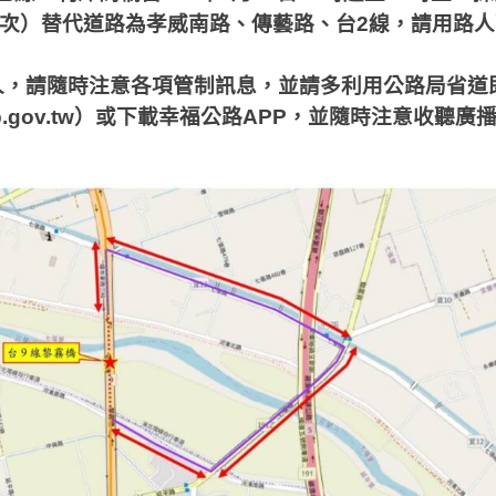
次）替代道路為孝威南路、傳藝路、台
2
線，請用路人
人，請隨時注意各項管制訊息，並請多利用公路局省道
b.gov.tw
）或下載幸福公路
APP
，並隨時注意收聽廣