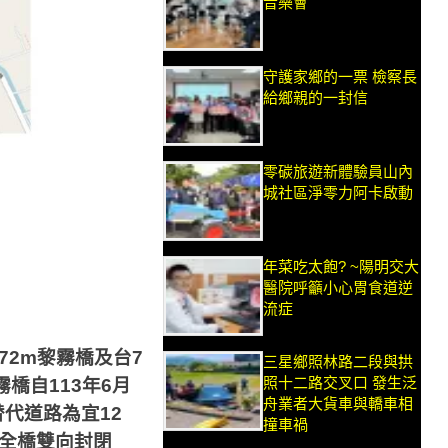
音樂會
守護家鄉的一票 檢察長
給鄉親的一封信
零碳旅遊新體驗員山內
城社區淨零力阿卡啟動
年菜吃太飽? ~陽明交大
醫院呼籲小心胃食道逆
流症
872m
黎霧橋及台
7
三星鄉照林路二段與拱
照十二路交叉口 發生泛
霧橋自
113
年
6
月
舟業者大貨車與轎車相
替代道路為宜
12
撞車禍
全橋雙向封閉