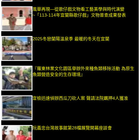
風華再現—從歌仔戲文物看工藝美學與時代演變
~「113-114年宜蘭縣歌仔戲」文物普查成果發表
2025冬戀蘭陽溫泉季 最暖的冬天在宜蘭
『羅東林業文化園區舉辦外來種魚類移除活動 為原生
魚類營造安全的生存環境』
宜檢迅速偵辦西瓜刀砍人案 聲請法院羈押4人獲准
阮義忠台灣故事館第28檔展覽開幕座談會