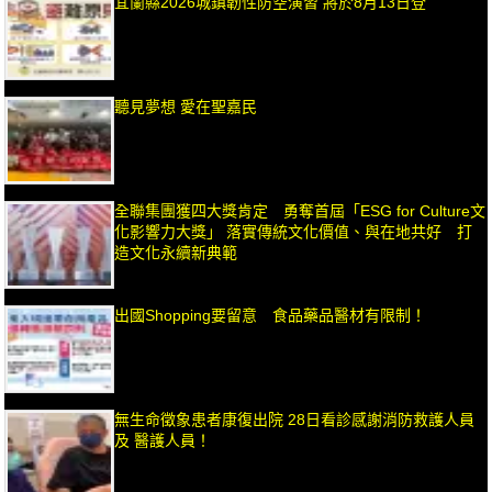
宜蘭縣2026城鎮韌性防空演習 將於8月13日登
聽見夢想 愛在聖嘉民
全聯集團獲四大獎肯定 勇奪首屆「ESG for Culture文
化影響力大獎」 落實傳統文化價值、與在地共好 打
造文化永續新典範
出國Shopping要留意 食品藥品醫材有限制！
無生命徵象患者康復出院 28日看診感謝消防救護人員
及 醫護人員！