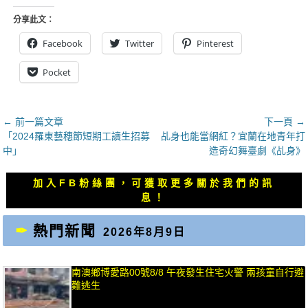
分享此文：
Facebook
Twitter
Pinterest
Pocket
文
← 前一篇文章
下一頁 →
上
下
「2024羅東藝穗節短期工讀生招募
乩身也能當網紅？宜蘭在地青年打
章
一
一
中」
造奇幻舞臺劇《乩身》
導
篇
篇
覽
文
文
加入FB粉絲團，可獲取更多關於我們的訊
章：
章：
息！
熱門新聞
2026年8月9日
南澳鄉博愛路00號8/8 午夜發生住宅火警 兩孩童自行避
難逃生