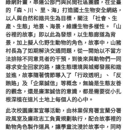
綠網計畫，串連公部門與民間社區團體，在全臺
的「森、川、
里、海」打造國土生物安全網絡，
以人與自然和諧共生為目標，關注
「社會、生
產、生態」地景、海景，維護生物多樣性。「山
谷裡的故事」即以此為發想，以生態廊道為背
景，加上擬人化野生動物的角色，故事中，山豬
村長為了如期解決交通問題，從一開始以不當方
法排除不同意見者的干預，到後來與動物們一同
尋求安全回家的路，讓生態環境與城鄉發展和諧
並進，故事隨著情節導入了「行政透明」、「反
賄賂」及「企業誠信」等概念，無論是生態友善
的觀念，還是廉潔誠信的意識，都是需要從小扎
根深植在這片土地上每個人的心中。
此次校園廉潔宣導活動，由林業保育署宜蘭分署
政風室及廉政志工負責規劃執行，配合故事裡的
動物角色製作道具，讓學童沈浸於故事中，同時