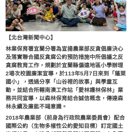
【北台灣新聞中心】
林業保育署宜蘭分署為宣揚農業部反貪倡廉決心
及落實聯合國反貪腐公約預防措施中所倡議之反
貪腐教育工作，規劃於宜蘭縣偏遠地區小學辦理
2
場次校園廉潔宣導，於
113
年
5
月
7
日來到「蓬萊
國小」，透過分享「山谷裡的故事」與學童互
動，並結合所轄南澳工作站「愛林護林保林」業
務共同宣導，以森林保育結合誠信概念，傳達森
林永續及廉能不竭意識。
2018
年農業部（前身為行政院農業委員會）配合
國際公約（生物多樣性公約愛知目標）訂定國土