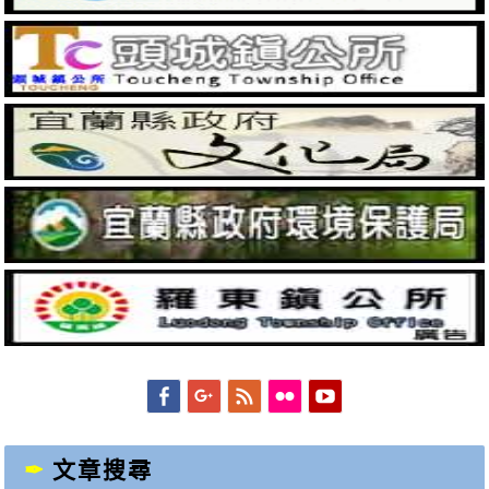
Facebook
Googleplus
Feed
Flickr
YouTube
文章搜尋