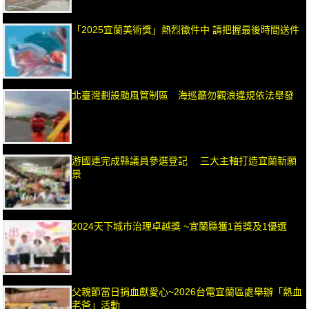
「2025宜蘭美術獎」熱烈徵件中 請把握最後時間送件
北臺灣劃設颱風管制區 海巡籲勿觀浪違規依法舉發
游國連完成縣議員參選登記 三大主軸打造宜蘭新願
景
2024天下城市治理卓越獎 ~宜蘭縣獲1首獎及1優選
父親節當日捐血獻愛心~2026台電宜蘭區處舉辦「熱血
老爸」活動