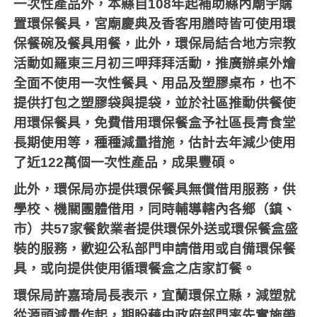
一次性產品外，本縣自
108
年起補助縣內廟宇購
置環保餐具，宮廟慶典及香客用膳時皆可使用環
保餐碗及餐具用餐，此外，環保局結合地方宗教
活動如羅東三月初三呷拜拜活動，推廣辦桌外燴
全面不使用一次性餐具、用品及塑膠桌布，也不
提供打包之塑膠袋與提袋，並於社區推動供餐使
用環保餐具，免費借用環保餐盒予社區長青食堂
長期使用等，種種減量措施，估計去年減少使用
了近
122
萬個一次性產品，成果豐碩。
此外，環保局亦提供環保餐具無償借用服務，供
學校、機關團體借用，同時輔導轄內各鄉（鎮、
市）共
57
家餐飲業者提供環保外送或環保餐盒盛
裝的服務，歡迎公私部門申請借用或自備環保餐
具，或向提供使用循環餐盒之店家訂餐。
環保局許嘉琦局長表示，宜蘭環保立縣，減塑就
從源頭減量作起，期盼藉由政府部門率先實施帶