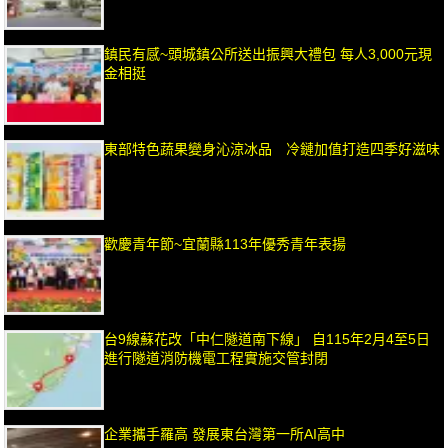
鎮民有感~頭城鎮公所送出振興大禮包 每人3,000元現
金相挺
東部特色蔬果變身沁涼冰品 冷鏈加值打造四季好滋味
歡慶青年節~宜蘭縣113年優秀青年表揚
台9線蘇花改「中仁隧道南下線」 自115年2月4至5日
進行隧道消防機電工程實施交管封閉
企業攜手羅高 發展東台灣第一所AI高中