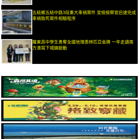
五結鄉五結中路3段重大車禍案件 宜檢檢察官迅速完成
車禍致死案件相驗程序
羅東高中學生勇奪全國地理奧林匹亞金牌 一年走讀南
方澳寫下城鎮脈動