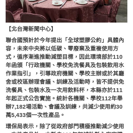
【北台灣新聞中心】
聯合國預計於今年提出「全球塑膠公約」具體內
容，未來中央將以低碳、零廢棄及重複使用方
式，循序漸進推動減塑目標，因此環境部於
110
年函頒「行政機關、學校免洗餐具及包裝飲用水
作業指引」，引導政府機關、學校主辦或於其廳
舍或校區辦理會議、訓練及活動時，皆不提供免
洗餐具、包裝水及一次用飲料杯，本縣亦於
111
年起正式公告實施。統計各機關、學校
112
年舉
辦
7,182
場活動、會議及訓練，共減少使用約
30
萬
5,433
個一次性產品。
環保局表示，除了從政府部門積極推動減少使用