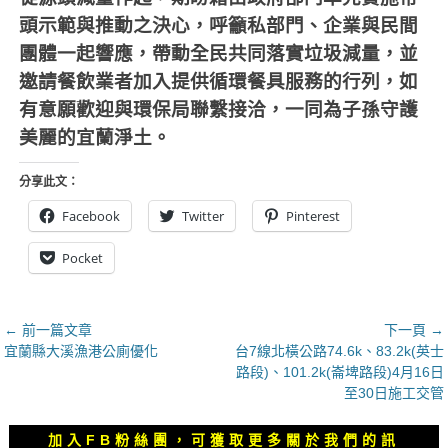
頭示範與推動之決心，呼籲私部門、企業與民間
團體一起響應，帶動全民共同落實垃圾減量，並
邀請餐飲業者加入提供循環餐具服務的行列，如
有意願歡迎與環保局聯繫接洽，一同為子孫守護
美麗的宜蘭淨土。
分享此文：
Facebook
Twitter
Pinterest
Pocket
文
← 前一篇文章
下一頁 →
上
下
宜蘭縣大溪漁港公廁優化
台7線北橫公路74.6k、83.2k(英士
章
一
一
路段)、101.2k(崙埤路段)4月16日
導
篇
篇
至30日施工交管
覽
文
文
章：
章：
加入FB粉絲團，可獲取更多關於我們的訊