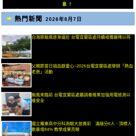
息！
熱門新聞
2026年8月7日
白海豚颱風逐漸逼近 台電宜蘭區處持續戒備嚴陣以待
父親節當日捐血獻愛心~2026台電宜蘭區處舉辦「熱血
老爸」活動
颱風來臨前 台電宜蘭區處籲請養殖業加強用電檢測以
維安全
國立羅東高中分科測驗大放異彩 滿級分6人、頂標人
數暴增84% 教學成果亮眼