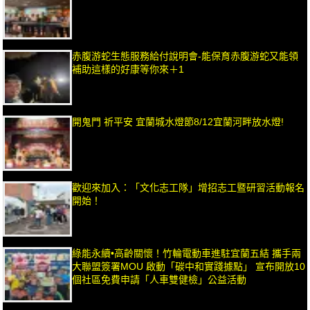
赤腹游蛇生態服務給付說明會-能保育赤腹游蛇又能領
補助這樣的好康等你來＋1
開鬼門 祈平安 宜蘭城水燈節8/12宜蘭河畔放水燈!
歡迎來加入：「文化志工隊」增招志工暨研習活動報名
開始！
綠能永續•高齡關懷！竹輪電動車進駐宜蘭五結 攜手兩
大聯盟簽署MOU 啟動「碳中和實踐據點」 宣布開放10
個社區免費申請「人車雙健檢」公益活動