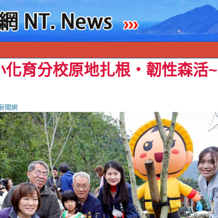
小化育分校原地扎根‧韌性森活
新聞網