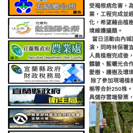
受褐根病危害，
業，工程完成並
化，希望藉由植
境維護議題。
當日活動由內城
演，同時林保署
人員植樹完成後
體驗、藍曬光合
愛樹、護樹及環
除了參加現場植
梔等合計
250
株。
具儲存雲端發票