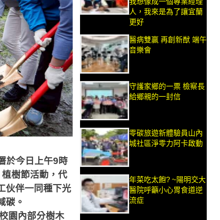
我想像成一個專業經理
人，我來是為了讓宜蘭
更好
醫病雙贏 再創新猷 端午
音樂會
守護家鄉的一票 檢察長
給鄉親的一封信
零碳旅遊新體驗員山內
城社區淨零力阿卡啟動
署於今日上午
9
時
」植樹節活動，代
年菜吃太飽? ~陽明交大
工伙伴一同種下光
醫院呼籲小心胃食道逆
流症
減碳。
校園內部分樹木