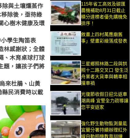
115年省工高效及碳匯
移除與土壤燻蒸作
農機補助8月31日截止
木移除後，亟待綠
積分達標者優先購機免
關心樹木健康及環
排序！
敘畫上四村萬應廟舊
中小學生陶笛表
事」壁畫彩繪落成發表
造林感謝狀；全體
繩、木育桌球打球
三星鄉照林路二段與拱
主題，讓孩子們將
照十二路交叉口 發生泛
舟業者大貨車與轎車相
撞車禍
烏來杜鵑、山黃
勵縣民消費時以載
光復節收假日迎北返車
潮高峰 宜警全力疏導讓
您平安返家
強化野生動物監測量能
宜蘭分署持續辦理紅外
線自動相機教育訓練