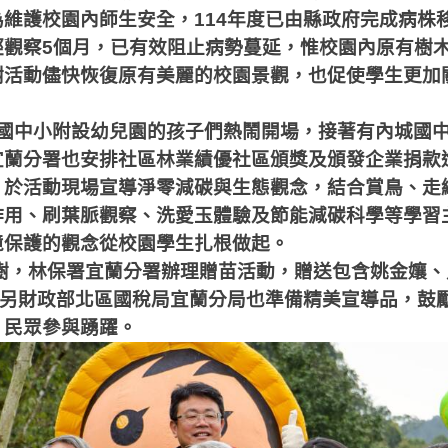
為維護校園內師生安全，
114
年度已由縣政府完成病株
經觀察
5
個月，已有效阻止病勢蔓延，惟校園內原有樹
樹活動儘快恢復原有美麗的校園景觀，也促使學生更加
國中小附設幼兒園的孩子們熱鬧開場，接著有內城國
宜蘭分署也安排社區林業績優社區頒獎及頒發企業捐款
，於活動現場宣導淨零減碳與生態觀念，結合賞鳥、走
作用、刷葉脈觀察、洗愛玉體驗及節能減碳科學等學習
境保護的觀念從校園學生扎根做起。
樹，林保署宜蘭分署辦理贈苗活動，贈送包含姚金孃、
另財政部北區國稅局宜蘭分局也準備精美宣導品，鼓
，民眾參與踴躍。