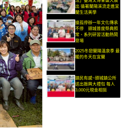
活」臺灣文博會盛大展
出 循著蘭陽溪流走進宜
蘭生活美學
搶孤停辦一年文化傳承
不停 頭城普度祭典照
常、系列研習活動熱鬧
登場
2025冬戀蘭陽溫泉季 最
暖的冬天在宜蘭
鎮民有感~頭城鎮公所
送出振興大禮包 每人
3,000元現金相挺