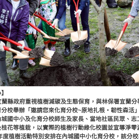
心】
宜蘭縣政府重視植樹減碳及生態保育，與林保署宜蘭分
育分校舉辦「邀請您來化育分校
~
原地扎根‧韌性森活
內城國中小及化育分校師生及家長、當地社區民眾、志
及桂花等植栽，以實際的植樹行動綠化校園並宣導淨零
年度植樹活動特別安排在內城國中小化育分校，該分校