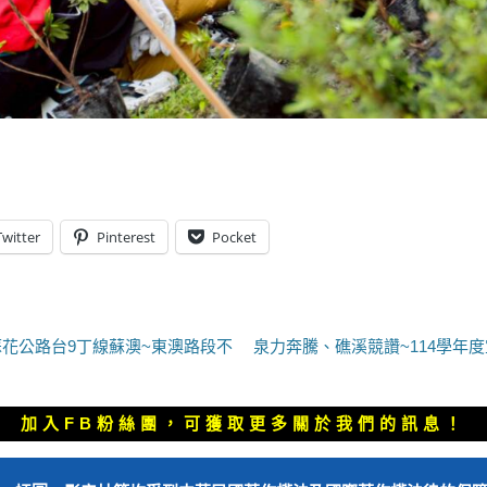
Twitter
Pinterest
Pocket
下
花公路台9丁線蘇澳~東澳路段不
泉力奔騰、礁溪競讚~114學年
一
篇
文
加入FB粉絲團，可獲取更多關於我們的訊息！
章：