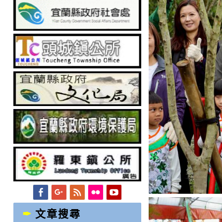
Facebook
Googleplus
Feed
Flickr
YouTube
文章搜尋