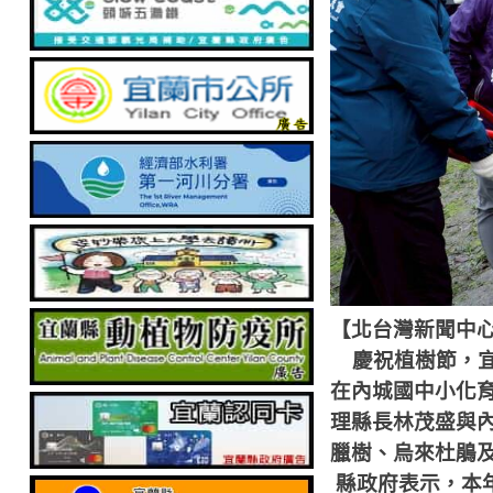
【北台灣新聞中
慶祝植樹節，
在內城國中小化
理縣長林茂盛與
臘樹、烏來杜鵑
縣政府表示，本