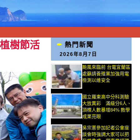
~植樹節活
熱門新聞
2026年8月7日
颱風來臨前 台電宜蘭區
處籲請養殖業加強用電
檢測以維安全
國立羅東高中分科測驗
大放異彩 滿級分6人、
頂標人數暴增84% 教學
成果亮眼
吳宗憲參加記者公會座
談會時強調大家可以把