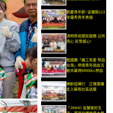
歡慶青年節~宜蘭縣113
年優秀青年表揚
清明祭祖便民服務 公所
用心 民眾感心!
救國團「義工有愛 熱血
台灣」熱情青年捐血活
動共募得64500cc熱血
樂齡逗陣行 正聲廣播
走入蘇南社區送暖
「JINHO 宜蘭敬好生