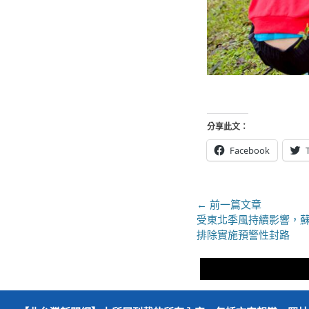
分享此文：
Facebook
文
← 前一篇文章
上
受東北季風持續影響，蘇
章
一
排除實施預警性封路
導
篇
文
覽
章：