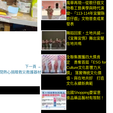
風華再現—從歌仔戲文
物看工藝美學與時代演
變~「113-114年宜蘭縣
歌仔戲」文物普查成果
發表
舞蹈回家，土地共感—
《宜舞宜情》舞出宜蘭
在地共鳴
全聯集團獲四大獎肯
定 勇奪首屆「ESG for
下一頁 →
Culture文化影響力大
民間熱心捐贈救災救護器材
獎」 落實傳統文化價
值、與在地共好 打造
文化永續新典範
出國Shopping要留意
食品藥品醫材有限制！