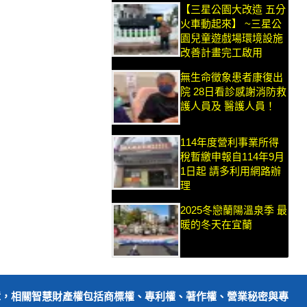
【三星公園大改造 五分
火車動起來】 ~三星公
園兒童遊戲場環境設施
改善計畫完工啟用
無生命徵象患者康復出
院 28日看診感謝消防救
護人員及 醫護人員！
114年度營利事業所得
稅暫繳申報自114年9月
1日起 請多利用網路辦
理
2025冬戀蘭陽溫泉季 最
暖的冬天在宜蘭
障，相關智慧財產權包括商標權、專利權、著作權、營業秘密與專