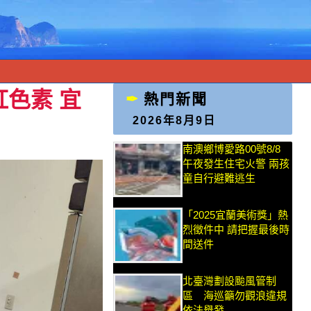
色素 宜
熱門新聞
2026年8月9日
南澳鄉博愛路00號8/8
午夜發生住宅火警 兩孩
童自行避難逃生
「2025宜蘭美術獎」熱
烈徵件中 請把握最後時
間送件
北臺灣劃設颱風管制
區 海巡籲勿觀浪違規
依法舉發