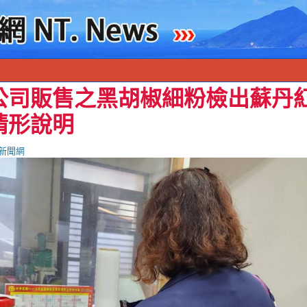
公司販售之黑胡椒細粉檢出蘇丹紅
情形說明
新聞網