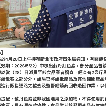
心】
局於
4
月
28
日上午接獲新北市政府衛生局通知，有關優
（效期：
2026/5/22
）中檢出蘇丹紅色素，部分產品曾
即於當（
28
）日派員至該食品業者稽查，經查有
2
公斤
售給散客之部分外，該局已將該批產品及其他相關產品
續進行販售通路之稽查及監督經銷商回收退回作業，以
局提醒，蘇丹色素並非我國准用之添加物，不得使用於
學物質，具有潛在致癌性，食品業者於發現產品有危害