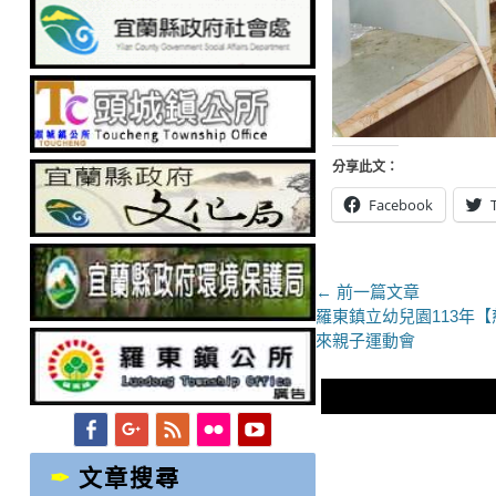
分享此文：
Facebook
文
← 前一篇文章
上
羅東鎮立幼兒園113年
章
一
來親子運動會
導
篇
文
覽
章：
Facebook
Googleplus
Feed
Flickr
YouTube
文章搜尋