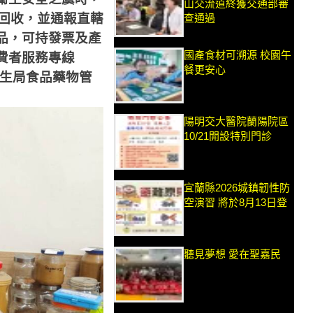
山交流道終獲交通部審
回收，並通報直轄
查通過
品，可持發票及產
國產食材可溯源 校園午
費者服務專線
餐更安心
生局食品藥物管
陽明交大醫院蘭陽院區
10/21開設特別門診
宜蘭縣2026城鎮韌性防
空演習 將於8月13日登
聽見夢想 愛在聖嘉民