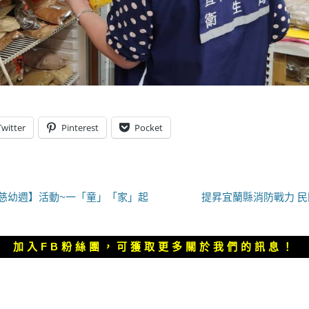
Twitter
Pinterest
Pocket
下
【慈幼週】活動~一「童」「家」起
提昇宜蘭縣消防戰力 
一
篇
文
加入FB粉絲團，可獲取更多關於我們的訊息！
章：