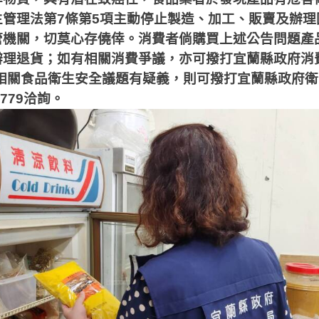
生管理法第
7
條第
5
項主動停止製造、加工、販賣及辦理
管機關，切莫心存僥倖。消費者倘購買上述公告問題產
辦理退貨；如有相關消費爭議，亦可撥打宜蘭縣政府消
相關食品衛生安全議題有疑義，則可撥打宜蘭縣政府衛
2779
洽詢。