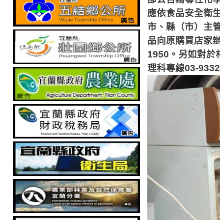
應依食品安全衛
市、縣（市）主
品向原購買店家
1950
。另如對於
理科專線
03-933