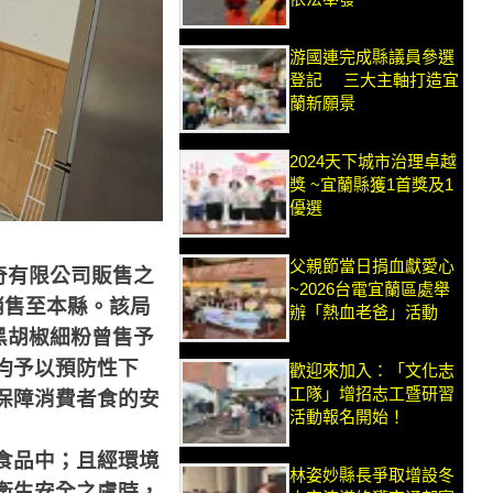
游國連完成縣議員參選
登記 三大主軸打造宜
蘭新願景
2024天下城市治理卓越
獎 ~宜蘭縣獲1首獎及1
優選
父親節當日捐血獻愛心
奇有限公司販售之
~2026台電宜蘭區處舉
銷售至本縣。該局
辦「熱血老爸」活動
黑胡椒細粉曾售予
均予以預防性下
歡迎來加入：「文化志
工隊」增招志工暨研習
保障消費者食的安
活動報名開始！
食品中；且經環境
林姿妙縣長爭取增設冬
衛生安全之虞時，