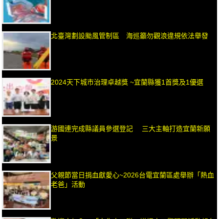
北臺灣劃設颱風管制區 海巡籲勿觀浪違規依法舉發
2024天下城市治理卓越獎 ~宜蘭縣獲1首獎及1優選
游國連完成縣議員參選登記 三大主軸打造宜蘭新願
景
父親節當日捐血獻愛心~2026台電宜蘭區處舉辦「熱血
老爸」活動