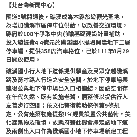
【北台灣新聞中心】
國道
5
號開通後，礁溪成為本縣旅遊觀光聖地，
為增加礁溪市區停車位供給，以改善交通環境，
縣府於
108
年爭取中央前瞻基礎建設計畫補助，
投入總經費
4.4
億元於礁溪國小操場興建地下二層
停車場，提供
358
席汽車格位，已於
111
年
8
月
29
日開放使用。
礁溪國小行人地下道係提供學童及民眾穿越礁溪
路及育才路人行道之安全空間，於地下停車場興
建後並與地下停車場出入口相連結，因該空間存
在年代久遠、既有設施老舊，需整修以提供行人
友善步行空間；依文化藝術獎助條例第
9
條規
定，公有建築物應提撥
1%
經費設置公共藝術，美
化建築物及環境，故縣府藉此機會擇定該地下道
及兩側出入口作為礁溪國小地下停車場新建工程