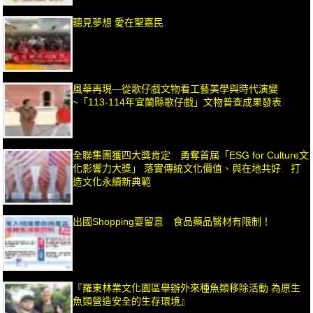
聽見夢想 愛在聖嘉民
風華再現—從歌仔戲文物看工藝美學與時代演變
~「113-114年宜蘭縣歌仔戲」文物普查成果發表
全聯集團獲四大獎肯定 勇奪首屆「ESG for Culture文
化影響力大獎」 落實傳統文化價值、與在地共好 打
造文化永續新典範
出國Shopping要留意 食品藥品醫材有限制！
『羅東林業文化園區舉辦外來種魚類移除活動 為原生
魚類營造安全的生存環境』