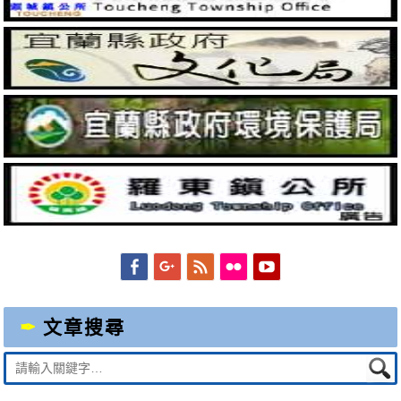
Facebook
Googleplus
Feed
Flickr
YouTube
文章搜尋
Suche
nach: