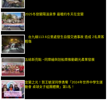
2025冬戀蘭陽溫泉季 最暖的冬天在宜蘭
台九線113.6公里處發生自撞交通事故 造成 2名乘客
輕傷
五結新亮點 ~同樂繪與划船樂推動觀光產業發展
宜蘭之光！賀王毓潔同學勇奪「2024年世界中學生運
動會 桌球女子組團體賽」第1名！