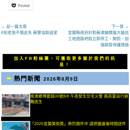
Pocket
文
← 前一篇文章
下一頁 →
上
下
8旬老翁不慎走失 蘇警協助返家
宜蘭縣政府針對蘇澳鎮煙嵐大飯店
章
一
一
工地道路坍陷立即停工、開罰、加
導
篇
篇
強鄰房保護措施
覽
文
文
章：
章：
加入FB粉絲團，可獲取更多關於我們的訊
息！
熱門新聞
2026年8月9日
南澳鄉博愛路00號8/8 午夜發生住宅火警 兩孩童自行避
難逃生
「2025宜蘭美術獎」熱烈徵件中 請把握最後時間送件