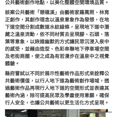
公共藝術創作地點，以美化整體空間環境品質。
該案公共藝術「憩礁溪」由藝術家羅萬照、林育
正創作，其創作理念以溫泉意象作為發想，在地
下道空間分割成數道水紋線條，呈現地下道中潛
藏之溫泉流動，依不同材質去呈現腳、石頭、落
葉等意象，以詼諧幽默的方式讓民眾沉浸入泉中
的感受，並藉由造型、色彩串聯地下停車場空間
及老街商圈，使之成為有若漫步在溫泉中之視覺
體驗。
縣府嘗試以不同於展示性藝術作品形式來詮釋公
共藝術價值，以行人地下道為藝術創作場域，透
過藝術作品再現行人地下道的空間形式並表達其
藝術內涵，除可提高民眾及學童使用意願，確保
行人安全，也讓公共藝術以更生活化方式呈現。