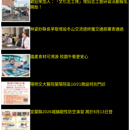
歡迎來加入：「文化志工隊」增招志工暨研習活動報名
開始！
林姿妙縣長爭取增設冬山交流道終獲交通部審查通過
國產食材可溯源 校園午餐更安心
陽明交大醫院蘭陽院區10/21開設特別門診
宜蘭縣2026城鎮韌性防空演習 將於8月13日登