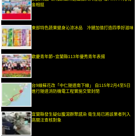
金相挺
東部特色蔬果變身沁涼冰品 冷鏈加值打造四季好滋味
歡慶青年節~宜蘭縣113年優秀青年表揚
台9線蘇花改「中仁隧道南下線」 自115年2月4至5日
進行隧道消防機電工程實施交管封閉
宜蘭縣發生疑似腹瀉群聚感染 衛生局已將該業者列入
高關注查核對象