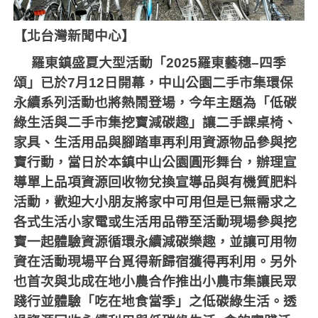
【北台灣新聞中心】
羅東鎮盛夏大型活動「
2025
羅東藝穗
–
四季
頌」已於
7
月
12
日開幕，中山公園二手市集環保
永續系列活動也將熱鬧登場，今年主題為「低碳
綠生活與二手市集挖寶減碳趣」讓二手課桌椅、
家具、生活用品與腳踏車再利用資源物品參與挖
寶行動，當日於本鎮中山公園圓形舞台，辦理宣
導單上品項資源回收物兌換宣導品與有機質肥料
活動，歡迎大小朋友將家中可用但是已無需求之
各式生活小家電或生活用品帶至活動現場參與挖
寶一起體驗資源循環永續減碳樂趣，並讓可用物
資在活動現場平台覓得新歸宿獲得再利用。另外
也首次與北成在地小農合作推出小農市集讓民眾
踐行並體驗「吃在地食當季」之低碳綠生活。透