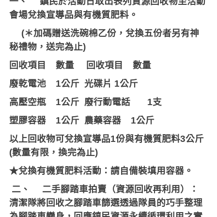
一、
鎮民於活動日取出表列資源回收物至活動
會場兌換宣導品與有機質肥料。
(
＊加碼贈送洗碗棉乙份，兌換五份者另有神
秘禮物，送完為止
)
回收項目
數量
回收項目
數量
廢乾電池
1
公斤
光碟片
1
公斤
高壓空瓶
1
公斤
廢行動電話
1
支
塑膠容器
1
公斤
農藥容器
1
公斤
以上回收物可兌換宣導品
1
份與有機質肥料
3
公斤
(
數量有限，換完為止
)
★兌換有機質肥料活動：請自備裝填用容器。
二、
二手腳踏車拍賣（資源回收再利用）：
清潔隊將回收之腳踏車篩選透過隊員的巧手整理
為腳踏車變身，回應鎮民資源永續循環利用之實