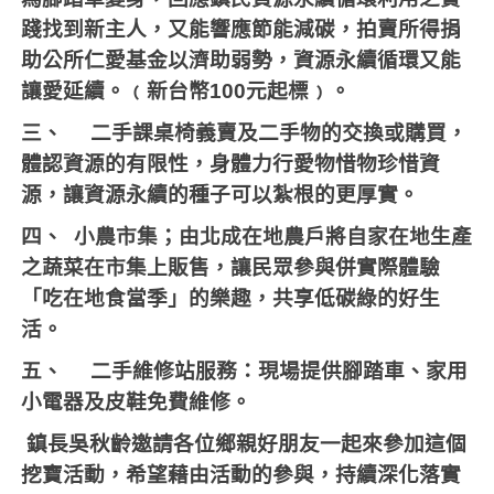
踐找到新主人，又能響應節能減碳，拍賣所得捐
助公所仁愛基金以濟助弱勢，資源永續循環又能
讓愛延續。﹙新台幣
100
元起標﹚。
三、
二手課桌椅義賣及二手物的交換或購買，
體認資源的有限性，身體力行愛物惜物珍惜資
源，讓資源永續的種子可以紮根的更厚實。
四、
小農市集；由北成在地農戶將自家在地生產
之蔬菜在市集上販售，讓民眾參與併實際體驗
「吃在地食當季」的樂趣，共享低碳綠的好生
活。
五、
二手維修站服務：現場提供腳踏車、家用
小電器及皮鞋免費維修。
鎮長吳秋齡邀請各位鄉親好朋友一起來參加這個
挖寶活動，希望藉由活動的參與，持續深化落實