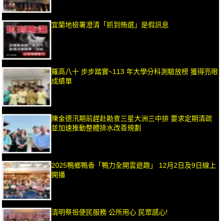
宜蘭地檢署澄清「抓到賄選」是假訊息
羅高八十 步步踏實~113 年大學分科測驗放榜 獲得亮眼
成績單
陳金德汛期前趕赴勘查三星大洲三中排 要求定期清疏
並加速推動整體排水改善規劃
2025鴨鄉鴨香「鴨力全開雲遊趣」 12月2日及9日線上
開播
清明祭祖便民服務 公所用心 民眾感心!