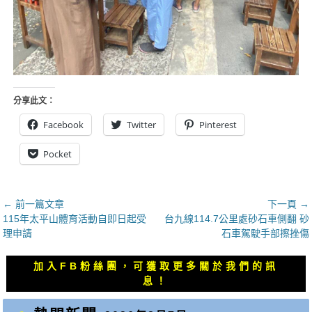
分享此文：
Facebook
Twitter
Pinterest
Pocket
文
← 前一篇文章
下一頁 →
上
下
115年太平山體育活動自即日起受
台九線114.7公里處砂石車側翻 砂
章
一
一
理申請
石車駕駛手部擦挫傷
導
篇
篇
覽
文
文
加入FB粉絲團，可獲取更多關於我們的訊
章：
章：
息！