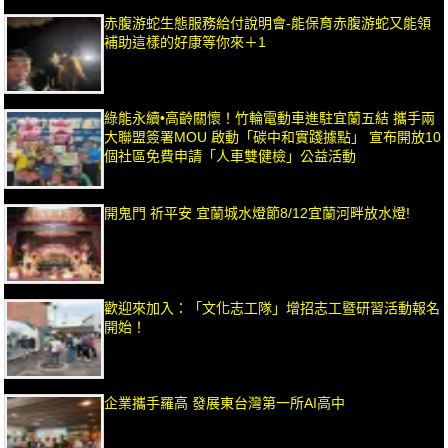
赤腹游蛇生態服務給付說明會-能保育赤腹游蛇又能領
補助這樣的好康等你來＋1
綠能永續•高齡關懷！竹輪電動車進駐宜蘭五結 攜手兩
大聯盟簽署MOU 啟動「碳中和實踐據點」 宣布開放10
個社區免費申請「人車雙健檢」公益活動
開鬼門 祈平安 宜蘭城水燈節8/12宜蘭河畔放水燈!
歡迎來加入：「文化志工隊」增招志工暨研習活動報名
開始！
企業攜手羅高 發展東台灣第一所AI高中