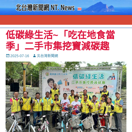
低碳綠生活~「吃在地食當
季」二手巿集挖寶減碳趣
Posted
Autor
2025-07-16
北台灣新聞網
on