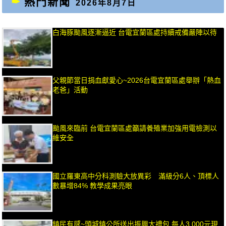
熱門新聞
2026年8月7日
白海豚颱風逐漸逼近 台電宜蘭區處持續戒備嚴陣以待
父親節當日捐血獻愛心~2026台電宜蘭區處舉辦「熱血
老爸」活動
颱風來臨前 台電宜蘭區處籲請養殖業加強用電檢測以
維安全
國立羅東高中分科測驗大放異彩 滿級分6人、頂標人
數暴增84% 教學成果亮眼
鎮民有感~頭城鎮公所送出振興大禮包 每人3,000元現