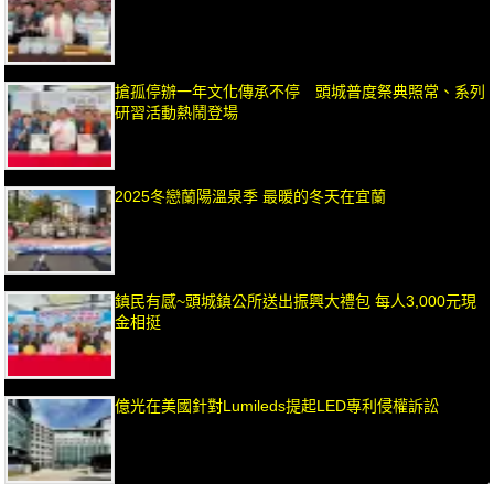
搶孤停辦一年文化傳承不停 頭城普度祭典照常、系列
研習活動熱鬧登場
2025冬戀蘭陽溫泉季 最暖的冬天在宜蘭
鎮民有感~頭城鎮公所送出振興大禮包 每人3,000元現
金相挺
億光在美國針對Lumileds提起LED專利侵權訴訟