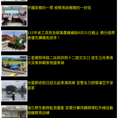
守護家鄉的一票 檢察長給鄉親的一封信
115年省工高效及碳匯農機補助8月31日截止 積分達標
者優先購機免排序！
三星鄉照林路二段與拱照十二路交叉口 發生泛舟業者
大貨車與轎車相撞車禍
光復節收假日迎北返車潮高峰 宜警全力疏導讓您平安
返家
強化野生動物監測量能 宜蘭分署持續辦理紅外線自動
相機教育訓練