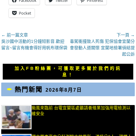
Facebook
Twitter
Pinterest
Pocket
文
← 前一篇文章
下一頁 →
上
下
吳沙國中活動的1分鐘短影音.歡迎
毒駕衝撞致人死傷 犯保協會宜蘭分
章
一
一
留言~留言有機會得好用帆布環保袋
會發動人道關懷 宜蘭地檢署偵結提
導
篇
篇
起公訴
覽
文
文
章：
章：
加入FB粉絲團，可獲取更多關於我們的訊
息！
熱門新聞
2026年8月7日
颱風來臨前 台電宜蘭區處籲請養殖業加強用電檢測以
維安全