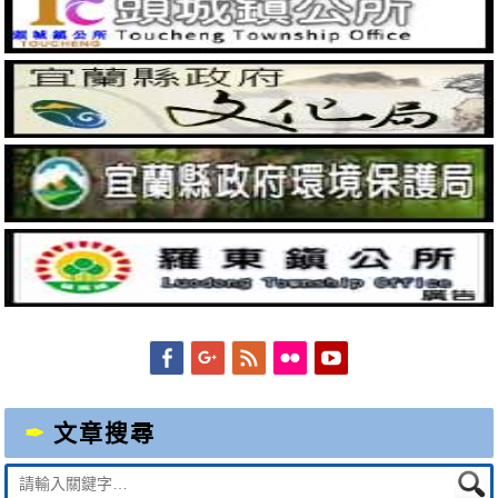
Facebook
Googleplus
Feed
Flickr
YouTube
文章搜尋
Suche
nach: