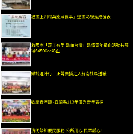
敘畫上四村萬應廟舊事」壁畫彩繪落成發表
救國團「義工有愛 熱血台灣」熱情青年捐血活動共募
得64500cc熱血
樂齡逗陣行 正聲廣播走入蘇南社區送暖
歡慶青年節~宜蘭縣113年優秀青年表揚
清明祭祖便民服務 公所用心 民眾感心!