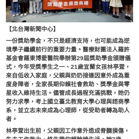
【北台灣新聞中心】
一份獎助學金，不只是經濟支持，也可能成為逆
境學子繼續前行的重要力量。醫療財團法人羅許
基金會羅東博愛醫院舉辦第
29
屆獎助學金頒贈儀
式，今年受獎學生之一、
21
歲宜蘭女孩林亭萓，
來自低收入家庭，父親與奶奶接連因意外成為重
度身障者，全家長期仰賴社會救助、獎學金與零
星收入維持生活。儘管成長過程充滿挑戰，她仍
努力求學，考上國立臺北教育大學心理與諮商學
系，並立志未來成為心理師，從受助者轉為助人
者。
林亭萓出生前，父親因工作意外造成脊髓損傷，