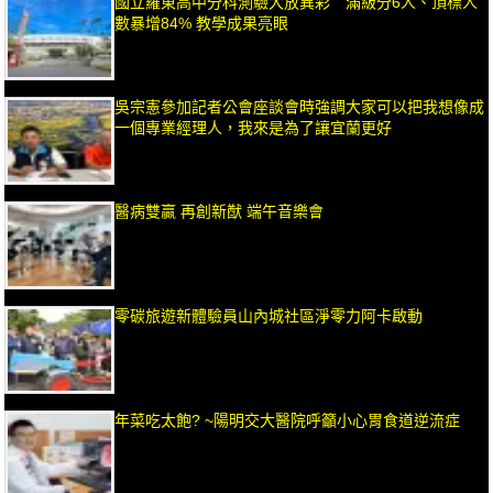
國立羅東高中分科測驗大放異彩 滿級分6人、頂標人
數暴增84% 教學成果亮眼
吳宗憲參加記者公會座談會時強調大家可以把我想像成
一個專業經理人，我來是為了讓宜蘭更好
醫病雙贏 再創新猷 端午音樂會
零碳旅遊新體驗員山內城社區淨零力阿卡啟動
年菜吃太飽? ~陽明交大醫院呼籲小心胃食道逆流症