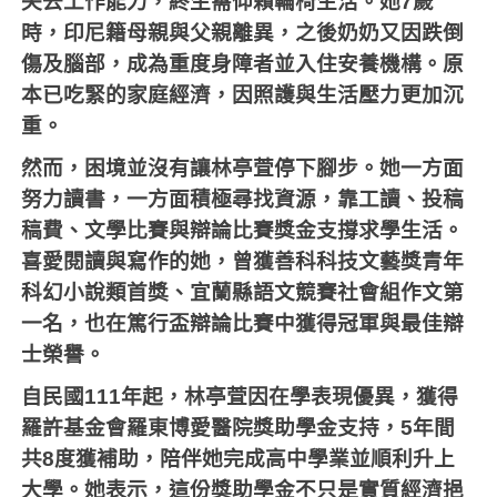
失去工作能力，終生需仰賴輪椅生活。她
7
歲
時，印尼籍母親與父親離異，之後奶奶又因跌倒
傷及腦部，成為重度身障者並入住安養機構。原
本已吃緊的家庭經濟，因照護與生活壓力更加沉
重。
然而，困境並沒有讓林亭萓停下腳步。她一方面
努力讀書，一方面積極尋找資源，靠工讀、投稿
稿費、文學比賽與辯論比賽獎金支撐求學生活。
喜愛閱讀與寫作的她，曾獲善科科技文藝獎青年
科幻小說類首獎、宜蘭縣語文競賽社會組作文第
一名，也在篤行盃辯論比賽中獲得冠軍與最佳辯
士榮譽。
自民國
111
年起，林亭萓因在學表現優異，獲得
羅許基金會羅東博愛醫院獎助學金支持，
5
年間
共
8
度獲補助，陪伴她完成高中學業並順利升上
大學。她表示，這份獎助學金不只是實質經濟挹