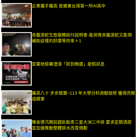
企業攜手羅高 發展東台灣第一所AI高中
赤腹游蛇生態服務給付說明會-能保育赤腹游蛇又能領
補助這樣的好康等你來＋1
宜蘭地檢署澄清「抓到賄選」是假訊息
羅高八十 步步踏實~113 年大學分科測驗放榜 獲得亮眼
成績單
陳金德汛期前趕赴勘查三星大洲三中排 要求定期清疏
並加速推動整體排水改善規劃