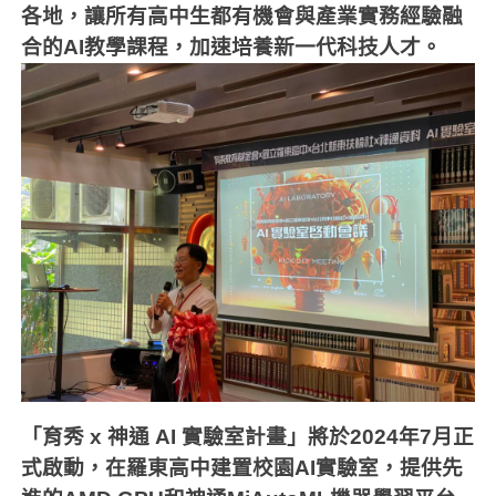
各地，讓所有高中生都有機會與產業實務經驗融
合的
AI
教學課程，加速培養新一代科技人才。
「育秀
x
神通
AI
實驗室計畫」將於
2024
年
7
月正
式啟動，在羅東高中建置校園
AI
實驗室，提供先