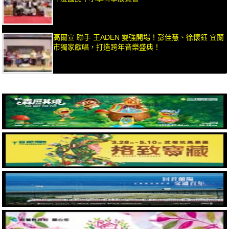
高爾宣 聯手 王ADEN 雙強開場！彭佳慧、徐懷鈺 宜蘭
市獨家獻唱，打造跨年音樂盛典！