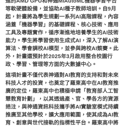
進的
AMD GPU
和神通
MiAutoML
機器學習平台
等軟硬體設備，並協助
AI
種子教師培訓。自
9
月
起，計畫將為學生規劃一系列
AI
高階課程，內容
涵蓋「機器學習」的基礎課程、核心技術、應用
工具及專題實作，循序漸進地培養學生的
AI
技術
能力。學生將學習使用生成式
AI
，深入了解
AI
演
算法、學會調校
AI
模型，並參與跨校
AI
競賽。此
外，計畫還預計於
2025
年
3
月啟用整合校園行
政、學習、管理等方面的大數據中心。
這項計畫不僅代表神通對
AI
教育的支持和對未來
科技人才的投資，也奠定了羅東高中在
AI
教育推
廣的定位，羅東高中也積極申請「教育部人工智
慧教育計劃」，以其透過產、官、學各方的資源
挹注，與神通資訊科技攜手將
AI
實驗室模式持續
推廣至其他學校，擴大應用範圍，使其成為
AI
教
育、創意與世代接軌的指標性平台。羅東高中將