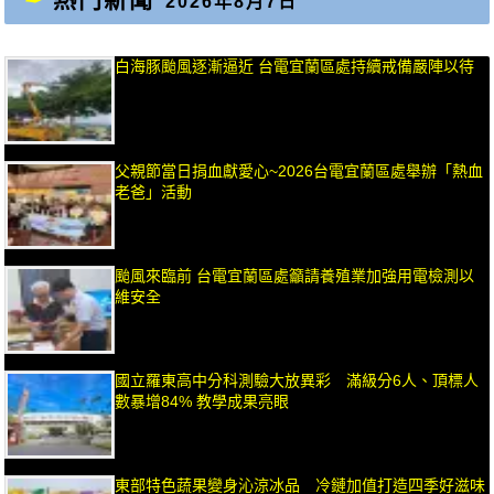
2026年8月7日
白海豚颱風逐漸逼近 台電宜蘭區處持續戒備嚴陣以待
父親節當日捐血獻愛心~2026台電宜蘭區處舉辦「熱血
老爸」活動
颱風來臨前 台電宜蘭區處籲請養殖業加強用電檢測以
維安全
國立羅東高中分科測驗大放異彩 滿級分6人、頂標人
數暴增84% 教學成果亮眼
東部特色蔬果變身沁涼冰品 冷鏈加值打造四季好滋味