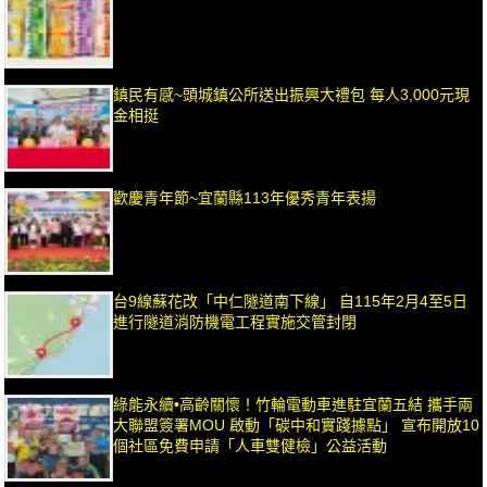
鎮民有感~頭城鎮公所送出振興大禮包 每人3,000元現
金相挺
歡慶青年節~宜蘭縣113年優秀青年表揚
台9線蘇花改「中仁隧道南下線」 自115年2月4至5日
進行隧道消防機電工程實施交管封閉
綠能永續•高齡關懷！竹輪電動車進駐宜蘭五結 攜手兩
大聯盟簽署MOU 啟動「碳中和實踐據點」 宣布開放10
個社區免費申請「人車雙健檢」公益活動