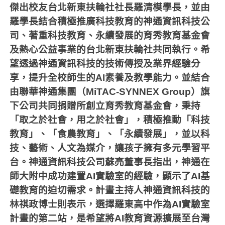
傑出校友台北新東扶輪社社長羅清模學長，並由
羅學長結合積極推廣科技教育的神通資訊科技公
司、著重科技教育、永續發展的育秀教育基金會
及熱心公益事業的台北新東扶輪社共同執行。希
望透過神通資訊科技的技術傳授及業界經驗分
享，提升全校師生的
AI
素養及教學能力。並結合
由聯華神通集團（
MiTAC-SYNNEX Group
）旗
下公司共同捐贈所創立育秀教育基金會，秉持
「取之於社會，用之於社會」，積極推動「科技
教育」、「食農教育」、「永續發展」，並以科
技、藝術、人文為媒介，讓孩子擁有多元學習平
台。神通資訊科技公司蘇亮董事長指出，神通在
師大附中成功建置
AI
實驗室的經驗，顯示了
AI
基
礎教育的迫切需求。計畫主持人神通資訊科技的
林祺政博士則表示，選擇羅東高中作為
AI
實驗室
計畫的第二站，是希望將
AI
教育資源擴展至台灣