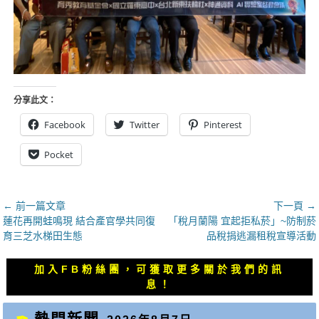
分享此文：
Facebook
Twitter
Pinterest
Pocket
文
← 前一篇文章
下一頁 →
上
下
蓮花再開蛙鳴現 結合產官學共同復
「稅月蘭陽 宜起拒私菸」~防制菸
章
一
一
育三芝水梯田生態
品稅捐逃漏租稅宣導活動
導
篇
篇
覽
文
文
加入FB粉絲團，可獲取更多關於我們的訊
章：
章：
息！
熱門新聞