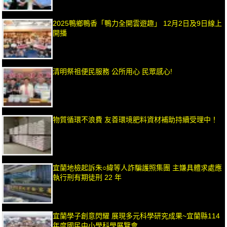
2025鴨鄉鴨香「鴨力全開雲遊趣」 12月2日及9日線上
開播
清明祭祖便民服務 公所用心 民眾感心!
物質循環不浪費 友善環境肥料資材補助持續受理中！
宜蘭地檢起訴朱○緯等人詐騙護照集團 主嫌具體求處應
執行刑有期徒刑 22 年
宜蘭學子創意閃耀 展現多元科學研究成果~宜蘭縣114
年度國民中小學科學展覽會