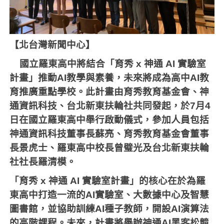
【北台灣新聞中心】
國立羅東高中將結合「育秀
x
神通
AI
實驗室
計畫」推動
AI
教學與素養，未來將成為高中
AI
教
育推廣重點學校。此計畫由育秀教育基金會、神
通資訊科技、台北新東扶輪社共同發起，於
7
月
4
日在國立羅東高中舉行啟動儀式，參加人員包括
神通資訊科技董事長蘇亮、育秀教育基金會董事
長景虎士、羅東高中校長曾璧光及台北新東扶輪
社社長羅清模。
「育秀
x
神通
AI
實驗室計畫」的核心在於為羅
東高中打造一流的
AI
實驗室、大數據中心及智慧
圖書館，並協助訓練
AI
種子教師，開設
AI
演算法
的高階課程。未來，計畫將舉辦神通
AI
黑客松競