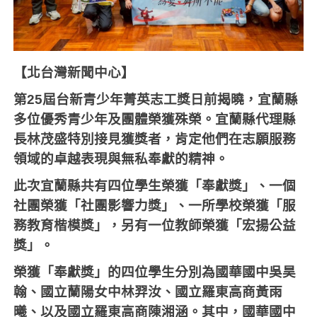
【北台灣新聞中心】
第
25
屆台新青少年菁英志工獎日前揭曉，宜蘭縣
多位優秀青少年及團體榮獲殊榮。宜蘭縣代理縣
長林茂盛特別接見獲獎者，肯定他們在志願服務
領域的卓越表現與無私奉獻的精神。
此次宜蘭縣共有四位學生榮獲「奉獻獎」、一個
社團榮獲「社團影響力獎」、一所學校榮獲「服
務教育楷模獎」，另有一位教師榮獲「宏揚公益
獎」。
榮獲「奉獻獎」的四位學生分別為國華國中吳昊
翰、國立蘭陽女中林羿汝、國立羅東高商黃雨
曦、以及國立羅東高商陳湘涵。其中，國華國中