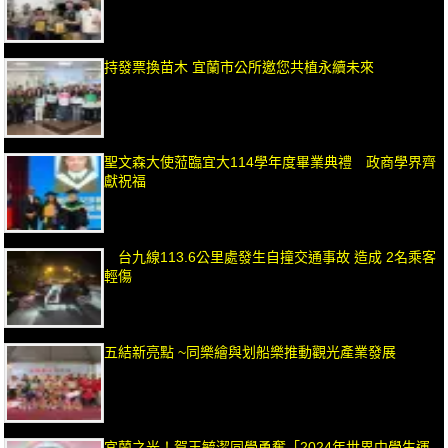
持發票換苗木 宜蘭市公所邀您共植永續未來
聖文森大使蒞臨宜大114學年度畢業典禮 政商學界齊
獻祝福
台九線113.6公里處發生自撞交通事故 造成 2名乘客
輕傷
五結新亮點 ~同樂繪與划船樂推動觀光產業發展
宜蘭之光！賀王毓潔同學勇奪「2024年世界中學生運