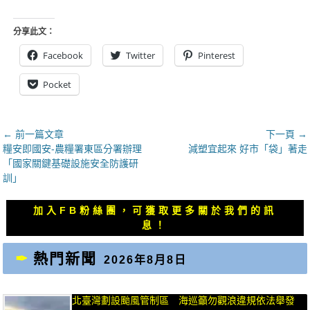
分享此文：
Facebook
Twitter
Pinterest
Pocket
文
← 前一篇文章
下一頁 →
上
下
糧安即國安-農糧署東區分署辦理
減塑宜起來 好市「袋」著走
章
一
一
「國家關鍵基礎設施安全防護研
導
篇
篇
訓」
覽
文
文
章：
章：
加入FB粉絲團，可獲取更多關於我們的訊
息！
熱門新聞
2026年8月8日
北臺灣劃設颱風管制區 海巡籲勿觀浪違規依法舉發