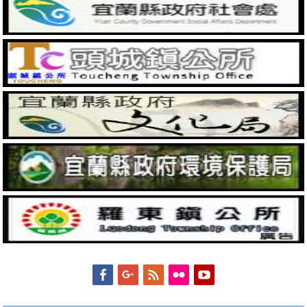
Facebook
Googleplus
Feed
Flickr
YouTube