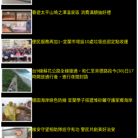
春遊太平山鳩之澤溫泉區 消費滿額抽好禮
便民服務再加1~宜蘭市增設10處垃圾巡迴定點收運
台9線蘇花公路全線搶通，和仁至崇德路段今(30)日17
時開放通行後，進行夜間封路
穩固海岸綠色防線 宜蘭學子搭建堆砂籬守護家鄉海岸
維安守望相助隊巡守有功 警民共創美好治安