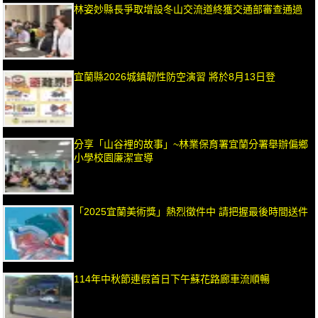
林姿妙縣長爭取增設冬山交流道終獲交通部審查通過
宜蘭縣2026城鎮韌性防空演習 將於8月13日登
分享「山谷裡的故事」~林業保育署宜蘭分署舉辦偏鄉
小學校園廉潔宣導
「2025宜蘭美術獎」熱烈徵件中 請把握最後時間送件
114年中秋節連假首日下午蘇花路廊車流順暢