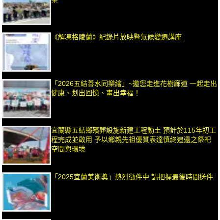
《解凍格陵蘭》紀錄片放映暨氣候變遷講座
「2026五結善水同樂繪」~邀您走進花樹廊道 一起走出
健康、划出回憶、畫出幸福！
宜蘭縣五結鄉殯葬設施新建工程動土 預計於115年初工
程完成並啟用 予以鄉親先祖優質表達慎終追遠之祭祀
空間與環境
「2025宜蘭美術獎」熱烈徵件中 請把握最後時間送件