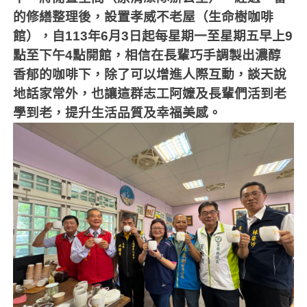
的修繕整理後，設置孝威不老屋（生命樹咖啡
館），自
113
年
6
月
3
日起每星期一至星期五早上
9
點至下午
4
點開館，相信在長輩巧手調製出濃醇
香郁的咖啡下，除了可以增進人際互動，談天說
地話家常外，也讓這群志工阿嬤及長輩們活到老
學到老，提升生活品質及幸福美感。