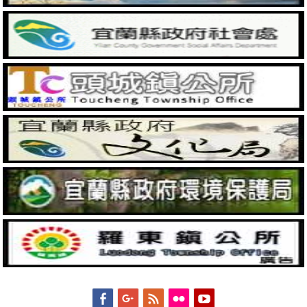
Facebook
Googleplus
Feed
Flickr
YouTube