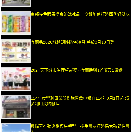
東部特色蔬果變身沁涼冰品 冷鏈加值打造四季好滋味
宜蘭縣2026城鎮韌性防空演習 將於8月13日登
2024天下城市治理卓越獎 ~宜蘭縣獲1首獎及1優選
114年度營利事業所得稅暫繳申報自114年9月1日起 請
多利用網路辦理
農糧署推動災後復耕轉型 攜手農友打造馬太鞍韌性農
業