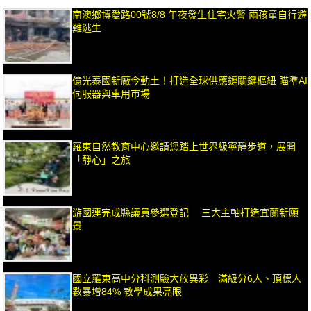
南澳鄉博愛路00號8/8 午夜發生住宅火警 兩孩童自行避
難逃生
億光泰國新廠今動土！打造全球供應鏈關鍵樞紐 瞄準AI
伺服器與車用市場
羅東自然教育中心邀請您踏上世界級寧靜步道，展開
「靜心」之旅
游國連完成縣議員參選登記 三大主軸打造宜蘭新願
景
國立羅東高中分科測驗大放異彩 滿級分6人、頂標人
數暴增84% 教學成果亮眼