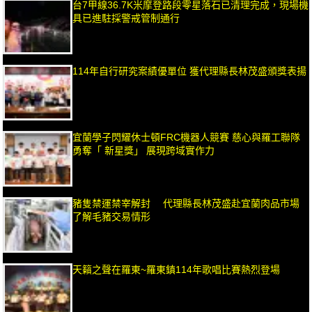
台7甲線36.7K米摩登路段零星落石已清理完成，現場機
具已進駐採警戒管制通行
114年自行研究案績優單位 獲代理縣長林茂盛頒獎表揚
宜蘭學子閃耀休士頓FRC機器人競賽 慈心與羅工聯隊
勇奪「 新星獎」 展現跨域實作力
豬隻禁運禁宰解封 代理縣長林茂盛赴宜蘭肉品市場
了解毛豬交易情形
天籟之聲在羅東~羅東鎮114年歌唱比賽熱烈登場