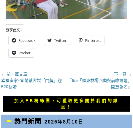
分享此文：
Facebook
Twitter
Pinterest
Pocket
文
← 前一篇文章
下一頁 →
上
下
幸福宜家~宜蘭獻客製「門牌」迎
『6/5「羅東林場回顧與前瞻論壇」
章
一
一
520新婚
開放報名』
導
篇
篇
覽
文
文
加入FB粉絲團，可獲取更多關於我們的訊
章：
章：
息！
熱門新聞
2026年8月10日