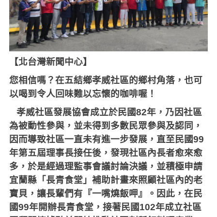
【北台灣新聞中心】
您相信嗎？在五結鄉孝威社區的鄉村角落，也可
以喝到令人回味難以忘懷的咖啡喔！
孝威社區發展協會成立於民國
82
年，乃因社區
為被動性參與，並未得到多數民眾參與及認同，
因而導致社區一直未有進一步發展，直至民國
99
年第五屆理事長接任後，發現社區內長者愈來愈
多，於是經過理監事會議討論決議，並積極申請
宜蘭縣「長青食堂」補助計畫來照顧社區內的老
寶貝，讓長輩們有『一嘴燒飯呷』。因此，在民
國
99
年開辦長青食堂，接著民國
102
年成立社區