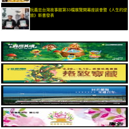
阮義忠台灣故事館第33檔展覽開幕座談會暨《人生的逆
旅》新書發表