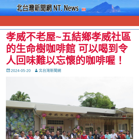
孝威不老屋~五結鄉孝威社區
的生命樹咖啡館 可以喝到令
人回味難以忘懷的咖啡喔！
Posted
Autor
2024-05-20
北台灣新聞網
on