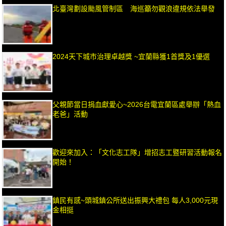
北臺灣劃設颱風管制區 海巡籲勿觀浪違規依法舉發
2024天下城市治理卓越獎 ~宜蘭縣獲1首獎及1優選
父親節當日捐血獻愛心~2026台電宜蘭區處舉辦「熱血
老爸」活動
歡迎來加入：「文化志工隊」增招志工暨研習活動報名
開始！
鎮民有感~頭城鎮公所送出振興大禮包 每人3,000元現
金相挺