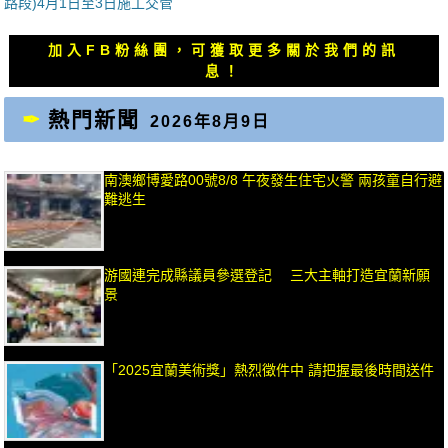
一
一
路段)4月1日至3日施工交管
導
篇
篇
覽
文
文
加入FB粉絲團，可獲取更多關於我們的訊
章：
章：
息！
熱門新聞
2026年8月9日
南澳鄉博愛路00號8/8 午夜發生住宅火警 兩孩童自行避
難逃生
游國連完成縣議員參選登記 三大主軸打造宜蘭新願
景
「2025宜蘭美術獎」熱烈徵件中 請把握最後時間送件