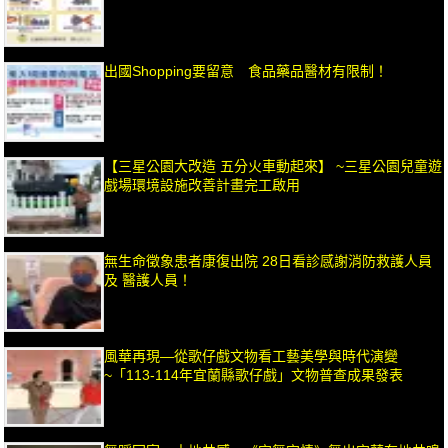
出國Shopping要留意 食品藥品醫材有限制！
【三星公園大改造 五分火車動起來】 ~三星公園兒童遊
戲場環境設施改善計畫完工啟用
無生命徵象患者康復出院 28日看診感謝消防救護人員
及 醫護人員！
風華再現—從歌仔戲文物看工藝美學與時代演變
~「113-114年宜蘭縣歌仔戲」文物普查成果發表