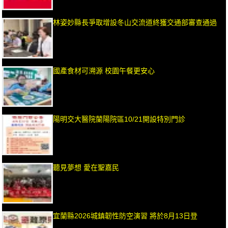
林姿妙縣長爭取增設冬山交流道終獲交通部審查通過
國產食材可溯源 校園午餐更安心
陽明交大醫院蘭陽院區10/21開設特別門診
聽見夢想 愛在聖嘉民
宜蘭縣2026城鎮韌性防空演習 將於8月13日登