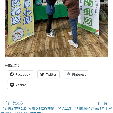
分享此文：
Facebook
Twitter
Pinterest
Pocket
文
← 前一篇文章
下一頁 →
上
下
台7甲線中橫公路宜蘭支線2K(棲蘭
預告113年4月縣鄉道路面改善工程
章