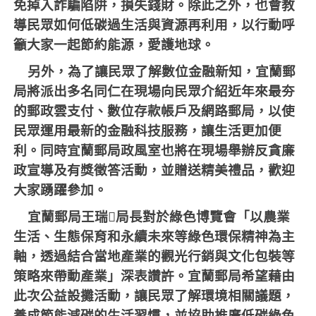
免掉入詐騙陷阱，損失錢財。除此之外，也會教
導民眾如何低碳過生活與資源再利用，以行動呼
籲大家一起節約能源，愛護地球。
另外，為了讓民眾了解數位金融新知，宜蘭郵
局將派出多名同仁在現場向民眾介紹近年來最夯
的郵政雲支付、數位存款帳戶及網路郵局，以使
民眾運用最新的金融科技服務，讓生活更加便
利。同時宜蘭郵局政風室也將在現場舉辦反貪廉
政宣導及有獎徵答活動，並贈送精美禮品，歡迎
大家踴躍參加。
宜蘭郵局王瑞
𩇤
局長對於綠色博覽會「以農業
生活、生態保育和永續未來等綠色環保精神為主
軸，透過結合當地產業的觀光行銷與文化包裝等
策略來帶動產業」深表讚許。宜蘭郵局希望藉由
此次公益設攤活動，讓民眾了解環境相關議題，
養成節能減碳的生活習慣，並協助推廣低碳綠色