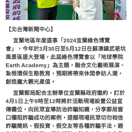
【北台灣新聞中心】
宜蘭地區
年度盛事「
2024
宜蘭綠色博覽
會」，今年於
3
月
30
日至
5
月
12
日在蘇澳鎮武荖坑
風景區盛大登場，此屆綠色博覽會以「地球學院
Earth Academy
」為主題，融合文化藝術展演、
紮根環保生態教育，預期將帶來休閒參訪人潮，
創造龐大觀光產值。
宜蘭郵局配合主辦單位宜蘭縣政府邀約，訂於
4
月
1
日上午
9
時至
12
時將於活動現場設置公益宣
傳攤位，向民眾宣導防治詐騙知識，分享郵局窗
口攔阻詐騙成功的案例，提醒現場民眾切勿相信
詐騙簡訊、假投資、假交友等各種詐騙手法，避