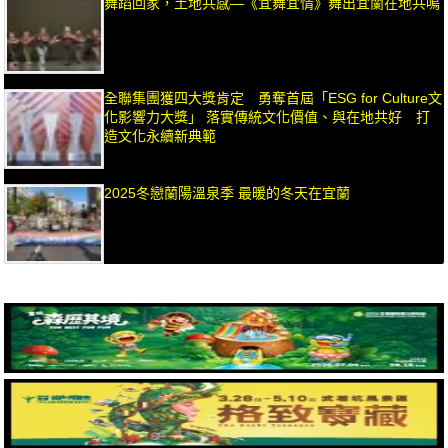
舞蹈回家，土地共感—《宜舞宜情》舞出宜蘭在地共鳴
全聯集團獲四大獎肯定 勇奪首屆「ESG for Culture文
化影響力大獎」 落實傳統文化價值、與在地共好 打
造文化永續新典範
2025冬戀蘭陽溫泉季 最暖的冬天在宜蘭