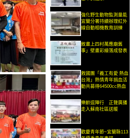
強化野生動物監測量能
宜蘭分署持續辦理紅外
線自動相機教育訓練
敘畫上四村萬應廟舊
事」壁畫彩繪落成發表
救國團「義工有愛 熱血
台灣」熱情青年捐血活
動共募得64500cc熱血
樂齡逗陣行 正聲廣播
走入蘇南社區送暖
歡慶青年節~宜蘭縣113