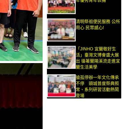
年優秀青年表揚
清明祭祖便民服務 公所
用心 民眾感心!
「JINHO 宜蘭敬好生
活」臺灣文博會盛大展
出 循著蘭陽溪流走進宜
蘭生活美學
搶孤停辦一年文化傳承
不停 頭城普度祭典照
常、系列研習活動熱鬧
登場