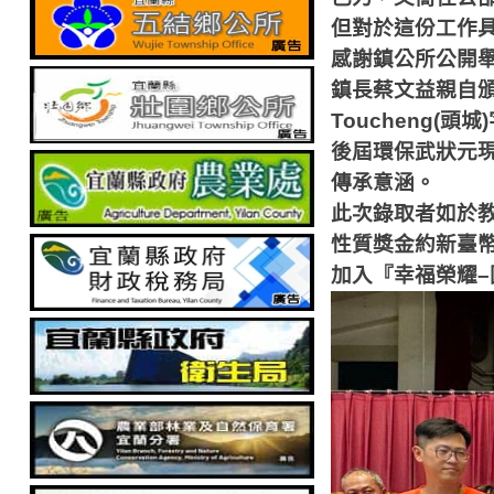
但對於這份工作
感謝鎮公所公開
鎮長蔡文益親自
Toucheng(
頭城
)
後屆環保武狀元
傳承意涵。
此次錄取者如於
性質獎金約新臺
加入『幸福榮耀
–