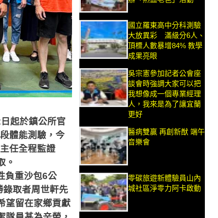
國立羅東高中分科測驗
大放異彩 滿級分6人、
頂標人數暴增84% 教學
成果亮眼
吳宗憲參加記者公會座
談會時強調大家可以把
我想像成一個專業經理
人，我來是為了讓宜蘭
更好
2
日起於鎮公所官
醫病雙贏 再創新猷 端午
段體能測驗，今
音樂會
主任全程監證
取。
性負重沙包
6
公
零碳旅遊新體驗員山內
城社區淨零力阿卡啟動
勝錄取者周世軒先
希望留在家鄉貢獻
潔隊員甚為辛勞，