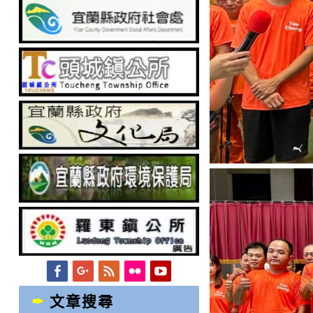
Facebook
Googleplus
Feed
Flickr
YouTube
文章搜尋