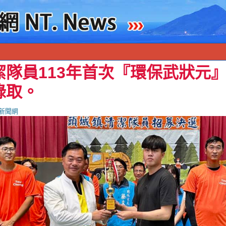
隊員113年首次『環保武狀元』
錄取。
新聞網