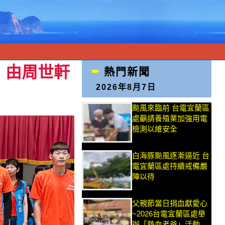
 由周世軒
熱門新聞
2026年8月7日
颱風來臨前 台電宜蘭區
處籲請養殖業加強用電
檢測以維安全
白海豚颱風逐漸逼近 台
電宜蘭區處持續戒備嚴
陣以待
父親節當日捐血獻愛心
~2026台電宜蘭區處舉
辦「熱血老爸」活動