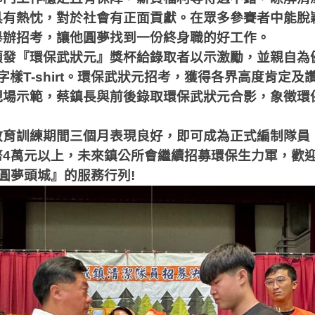
具有熱忱，對於社會有正面貢獻。在眾多參賽者中能脫
舉辦招考，讓他圓夢找到一份終身職的好工作。
頒發『環保武狀元』獎杯給錄取者以示激勵，並親自為
字樣
T-shirt
。環保武狀元招考，獲得各界高度肯定及
現場示範，蔡鎮長與前後錄取環保武狀元合影，象徵環
教育訓練期間三個月表現良好，即可成為正式編制
隊員
幣
4
萬元以上，未來鎮公所會繼續招募環保生力軍，歡
圓夢頭城』的服務行列
!