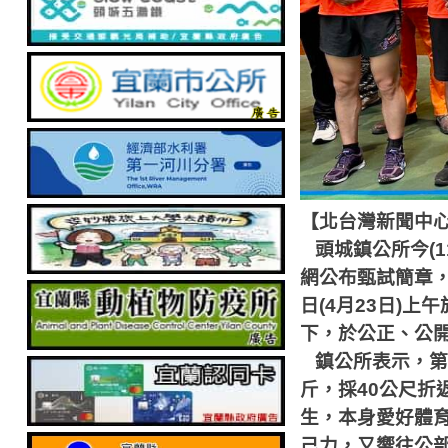
【北台灣新聞中
頭城鎮公所今
(1
網公布甄試簡章
日
(4
月
23
日
)
上午
下，於公正、公
鎮公所表示，第
斤，採
40
公尺折
生，本身愛好體
己力，又嚮往公