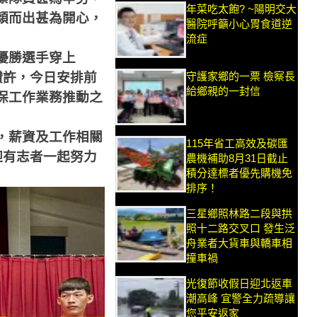
年菜吃太飽? ~陽明交大
穎而出甚為開心，
醫院呼籲小心胃食道逆
流症
優勝選手穿上
讚許，今日安排前
守護家鄉的一票 檢察長
給鄉親的一封信
保工作業務推動之
，薪資及工作相關
115年省工高效及碳匯
迎有志者一起努力
農機補助8月31日截止
積分達標者優先購機免
排序！
三星鄉照林路二段與拱
照十二路交叉口 發生泛
舟業者大貨車與轎車相
撞車禍
光復節收假日迎北返車
潮高峰 宜警全力疏導讓
您平安返家