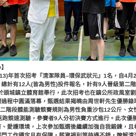
心】
13)
年首次招考『清潔隊員
–
環保武狀元』
1
名，自
4
月
，總計有
12
人
(
皆為男性
)
投件報名，計有
9
人晉級第二階
於頭城鎮立體育館舉行，此次招考也在鎮公所政風室劉
開過程中圓滿落幕，甄選結果揭曉由周世軒先生優勝錄
二階段體能測驗競賽規則為男性負重沙包
12
公斤、女
返跑競速測驗，參賽者
9
人分初決賽方式進行。此次優
育、愛護環境，上次參加甄選後繼續加強自我鍛鍊，且
部門工作穩定且有保障，薪資福利等待遇不錯，瞭解清