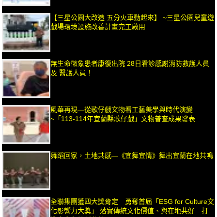
【三星公園大改造 五分火車動起來】 ~三星公園兒童遊
戲場環境設施改善計畫完工啟用
無生命徵象患者康復出院 28日看診感謝消防救護人員
及 醫護人員！
風華再現—從歌仔戲文物看工藝美學與時代演變
~「113-114年宜蘭縣歌仔戲」文物普查成果發表
舞蹈回家，土地共感—《宜舞宜情》舞出宜蘭在地共鳴
全聯集團獲四大獎肯定 勇奪首屆「ESG for Culture文
化影響力大獎」 落實傳統文化價值、與在地共好 打