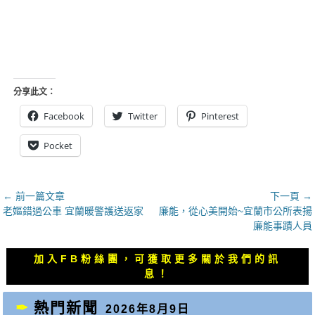
分享此文：
Facebook
Twitter
Pinterest
Pocket
文
← 前一篇文章
下一頁 →
上
下
老嫗錯過公車 宜蘭暖警護送返家
廉能，從心美開始~宜蘭市公所表揚
章
一
一
廉能事蹟人員
導
篇
篇
覽
文
文
加入FB粉絲團，可獲取更多關於我們的訊
章：
章：
息！
熱門新聞
2026年8月9日