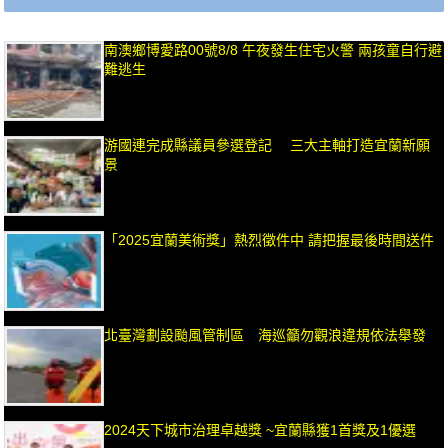
南澳鄉博愛路00號8/8 午夜發生住宅火警 兩孩童自行避
難逃生
游國連完成縣議員參選登記 三大主軸打造宜蘭新願
景
「2025宜蘭美術獎」熱烈徵件中 請把握最後時間送件
北臺灣劃設颱風管制區 海巡籲勿觀浪違規依法舉發
2024天下城市治理卓越獎 ~宜蘭縣獲1首獎及1優選