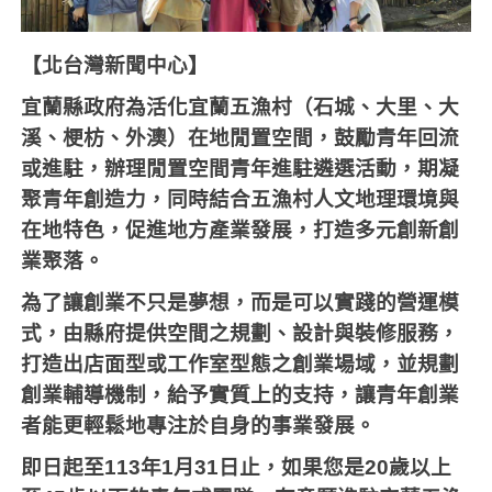
【北台灣新聞中心】
宜蘭縣政府為活化宜蘭五漁村（石城、大里、大
溪、梗枋、外澳）在地閒置空間，鼓勵青年回流
或進駐，辦理閒置空間青年進駐遴選活動，期凝
聚青年創造力，同時結合五漁村人文地理環境與
在地特色，促進地方產業發展，打造多元創新創
業聚落。
為了讓創業不只是夢想，而是可以實踐的營運模
式，由縣府提供空間之規劃、設計與裝修服務，
打造出店面型或工作室型態之創業場域，並規劃
創業輔導機制，給予實質上的支持，讓青年創業
者能更輕鬆地專注於自身的事業發展。
即日起至
113
年
1
月
31
日止，如果您是
20
歲以上