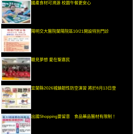
國產食材可溯源 校園午餐更安心
陽明交大醫院蘭陽院區10/21開設特別門診
聽見夢想 愛在聖嘉民
宜蘭縣2026城鎮韌性防空演習 將於8月13日登
出國Shopping要留意 食品藥品醫材有限制！