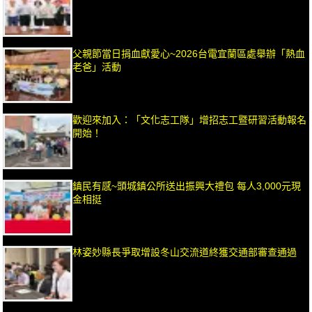
父親節當日捐血獻愛心~2026台電宜蘭區處舉辦「熱血
老爸」活動
歡迎來加入：「文化志工隊」增招志工暨研習活動報名
開始！
鎮民有感~頭城鎮公所送出振興大禮包 每人3,000元現
金相挺
林姿妙縣長爭取增設冬山交流道終獲交通部審查通過