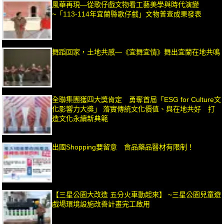
風華再現—從歌仔戲文物看工藝美學與時代演變
~「113-114年宜蘭縣歌仔戲」文物普查成果發表
舞蹈回家，土地共感—《宜舞宜情》舞出宜蘭在地共鳴
全聯集團獲四大獎肯定 勇奪首屆「ESG for Culture文
化影響力大獎」 落實傳統文化價值、與在地共好 打
造文化永續新典範
出國Shopping要留意 食品藥品醫材有限制！
【三星公園大改造 五分火車動起來】 ~三星公園兒童遊
戲場環境設施改善計畫完工啟用