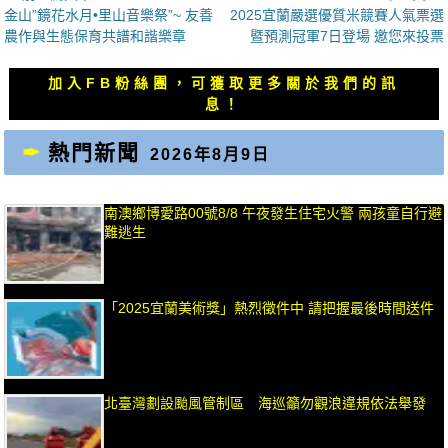
上
下
金山”鏡花水月•里山音樂祭”~ 友善
2025宜蘭嚴選優質米競賽人氣票選
章
一
一
農作與生態保育共譜和諧樂章
暨預測冠軍7日登場 邀您來投票
導
篇
篇
覽
文
文
加入FB粉絲團，可獲取更多關於我們的訊
章：
章：
息！
熱門新聞
2026年8月9日
南澳鄉博愛路00號8/8 午夜發生住宅火警 兩孩童自行避
難逃生
「2025宜蘭美術獎」熱烈徵件中 請把握最後時間送件
北臺灣劃設颱風管制區 海巡籲勿觀浪違規依法舉發