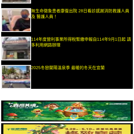
無生命徵象患者康復出院 28日看診感謝消防救護人員
及 醫護人員！
114年度營利事業所得稅暫繳申報自114年9月1日起 請
多利用網路辦理
2025冬戀蘭陽溫泉季 最暖的冬天在宜蘭