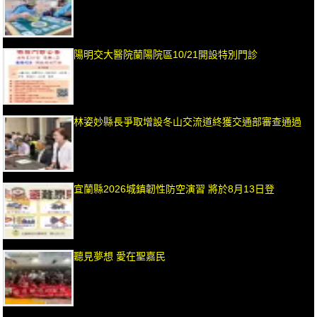
陽明交大醫院蘭陽院區10/21開設特別門診
林姿妙縣長爭取增設冬山交流道終獲交通部審查通過
宜蘭縣2026城鎮韌性防空演習 將於8月13日登
聽見夢想 愛在聖嘉民