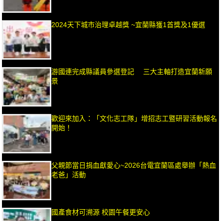
2024天下城市治理卓越獎 ~宜蘭縣獲1首獎及1優選
游國連完成縣議員參選登記 三大主軸打造宜蘭新願
景
歡迎來加入：「文化志工隊」增招志工暨研習活動報名
開始！
父親節當日捐血獻愛心~2026台電宜蘭區處舉辦「熱血
老爸」活動
國產食材可溯源 校園午餐更安心