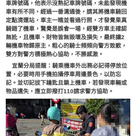
車牌號碼，他表示沒熟記車牌號碼，未能發現機
車有所不同，經過一番溝通後，請其將機車騎回
定點清運站，車主一瞧並看過行照，才發覺果真
騎錯了機車，驚覺是誤會一場，經雙方車主確認
無訛，且機車、財物皆無毀壞及損失，最終讓
2
輛機車物歸原主，粗心的騎士頻頻向警方致歉，
雙方對警方積極熱心協助，不勝感激。
宜蘭分局提醒：騎乘機車外出務必記得停放位
置，必要時用手機拍攝停車周邊景色，以防忘
記。並切記拔下鑰匙且鎖上機車，若發現車輛或
物品遺失，應立即撥打
110
請求警方協助。