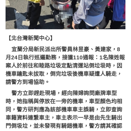
【北台灣新聞中心】
宜蘭分局新民派出所警員林昱豪、黃建家，
8
月
24
日執行巡邏勤務，接獲
110
通報：
1
名陳姓報
案人於前往和睦路垃圾定點清運站倒垃圾時，因
機車鑰匙未拔取，倒完垃圾後機車疑遭人騎走，
請警方到場協助。
警方立即趕赴現場，經向陳婦詢問廠牌車型
時，她指稱與停放在一旁的機車，車型顏色均相
同，警方研判應為該部機車車主誤騎，立即查詢
車籍資料連繫車主，車主表示一早是由先生騎出
門倒圾垃，並未發現有騎錯機車，警方請其確認