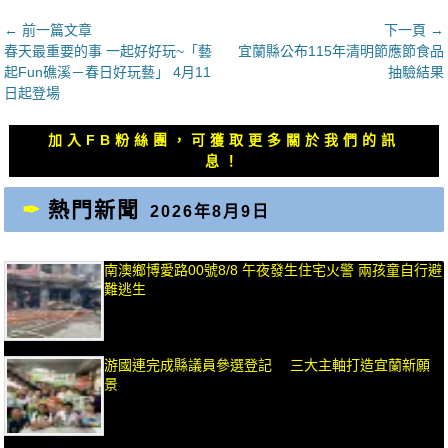
文
← 前一篇文章
下一頁 →
上
下
春天最重要的事 一起好好玩~「藝
宜蘭縣公布115年清明節應節食品
章
一
一
起Fun礁溪－春日好玩藝」 4月11
抽驗結果
導
篇
篇
日起登場
覽
文
文
章：
章：
加入FB粉絲團，可獲取更多關於我們的訊
息！
熱門新聞
2026年8月9日
南澳鄉博愛路00號8/8 午夜發生住宅火警 兩孩童自行避
難逃生
游國連完成縣議員參選登記 三大主軸打造宜蘭新願
景