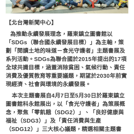
【北台灣新聞中心】
為推動永續發展理念，羅東鎮立圖書館以
「
SDGs
（聯合國永續發展目標）」為主軸，策
劃「閱讀土地的味道－食光守護者」主題書展及
系列活動。
SDGs
為聯合國於
2015
年提出的
17
項
全球共識目標，涵蓋消除貧困、氣候行動、責任
消費及優質教育等重要議題，期望於
2030
年前實
現經濟、社會與環境的永續發展。
本次主題書展自
4
月
7
日至
5
月
30
日於羅東鎮立
圖書館科永館展出，以「食光守護者」為策展概
念，聚焦「零飢餓（
SDG2
）」、「良好健康與
福祉（
SDG3
）」及「責任消費與生產
（
SDG12
）」三大核心議題，精選相關主題書