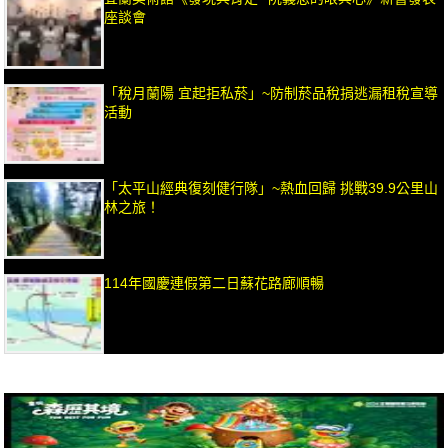
座談會
「稅月蘭陽 宜起拒私菸」~防制菸品稅捐逃漏租稅宣導
活動
「太平山經典復刻健行隊」~熱血回歸 挑戰39.9公里山
林之旅！
114年國慶連假第二日蘇花路廊順暢