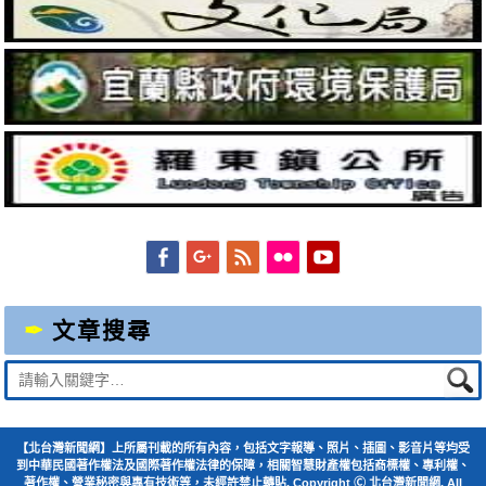
Facebook
Googleplus
Feed
Flickr
YouTube
文章搜尋
Suche
nach:
【北台灣新聞網】上所屬刊載的所有內容，包括文字報導、照片、插圖、影音片等均受
到中華民國著作權法及國際著作權法律的保障，相關智慧財產權包括商標權、專利權、
著作權、營業秘密與專有技術等，未經許禁止轉貼. Copyright Ⓒ 北台灣新聞網. All