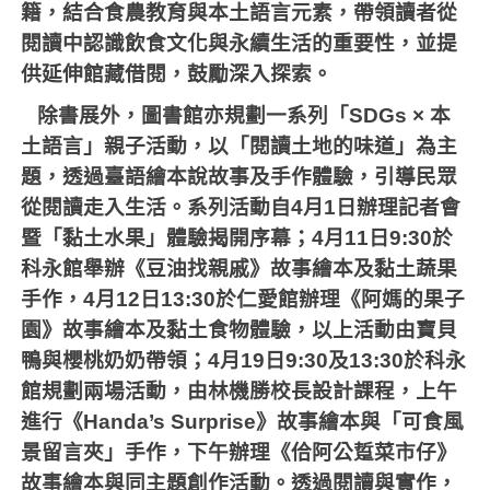
籍，結合食農教育與本土語言元素，帶領讀者從
閱讀中認識飲食文化與永續生活的重要性，並提
供延伸館藏借閱，鼓勵深入探索。
除書展外，圖書館亦規劃一系列「
SDGs
×
本
土語言」親子活動，以「閱讀土地的味道」為主
題，透過臺語繪本說故事及手作體驗，引導民眾
從閱讀走入生活。系列活動自
4
月
1
日辦理記者會
暨「黏土水果」體驗揭開序幕；
4
月
11
日
9:30
於
科永館舉辦《豆油找親戚》故事繪本及黏土蔬果
手作，
4
月
12
日
13:30
於仁愛館辦理《阿媽的果子
園》故事繪本及黏土食物體驗，以上活動由寶貝
鴨與櫻桃奶奶帶領；
4
月
19
日
9:30
及
13:30
於科永
館規劃兩場活動，由林機勝校長設計課程，上午
進行《
Handa
’
s Surprise
》故事繪本與「可食風
景留言夾」手作，下午辦理《佮阿公踅菜市仔》
故事繪本與同主題創作活動。透過閱讀與實作，