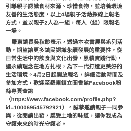
引導親子認識食材來源、珍惜食物，並培養環境
友善的生活態度，以上
4
場親子活動採線上報名
方式，並以親子
2
人為一組，每人（組）限報名
一場。
羅東鎮長吳秋齡表示，透過本次書展與系列活
動，期望讓更多鎮民認識永續發展的重要性，從
日常生活中的飲食與文化出發，累積實踐行動，
讓永續理念在地方扎根，為下一代打造更美好的
生活環境。
4
月
2
日起開放報名，詳細活動時間及
參加方式，歡迎至羅東鎮立圖書館
Facebook
粉
絲專頁查詢
（
https://www.facebook.com/profile.php?
id=100069545792921
）。誠摯邀請親子一同參
與，從閱讀出發，感受土地的味道，讓你我成為
守護未來的時光守護者。