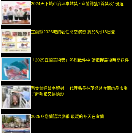
2024天下城市治理卓越獎 ~宜蘭縣獲1首獎及1優選
宜蘭縣2026城鎮韌性防空演習 將於8月13日登
「2025宜蘭美術獎」熱烈徵件中 請把握最後時間送件
豬隻禁運禁宰解封 代理縣長林茂盛赴宜蘭肉品市場
了解毛豬交易情形
2025冬戀蘭陽溫泉季 最暖的冬天在宜蘭