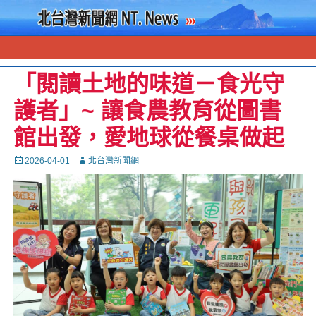
「閱讀土地的味道－食光守
護者」~ 讓食農教育從圖書
館出發，愛地球從餐桌做起
Posted
Autor
2026-04-01
北台灣新聞網
on