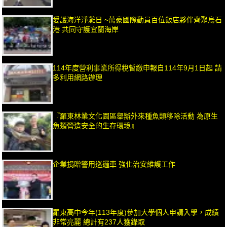
愛護海洋淨灘日 ~萬豪國際動員百位飯店夥伴齊聚烏石
港 共同守護宜蘭海岸
114年度營利事業所得稅暫繳申報自114年9月1日起 請
多利用網路辦理
『羅東林業文化園區舉辦外來種魚類移除活動 為原生
魚類營造安全的生存環境』
企業捐贈警用巡邏車 強化治安維護工作
羅東高中今年(113年度)參加大學個人申請入學，成績
非常亮麗 總計有237人獲錄取