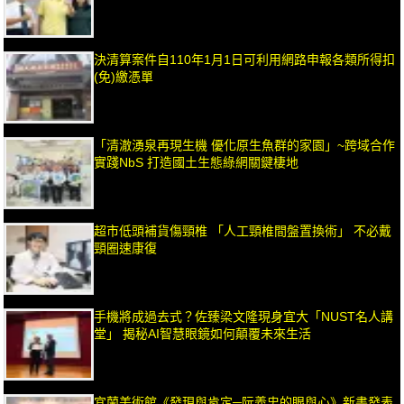
決清算案件自110年1月1日可利用網路申報各類所得扣
(免)繳憑單
「清澈湧泉再現生機 優化原生魚群的家園」~跨域合作
實踐NbS 打造國土生態綠網關鍵棲地
超市低頭補貨傷頸椎 「人工頸椎間盤置換術」 不必戴
頸圈速康復
手機將成過去式？佐臻梁文隆現身宜大「NUST名人講
堂」 揭秘AI智慧眼鏡如何顛覆未來生活
宜蘭美術館《發現與肯定─阮義忠的眼與心》新書發表