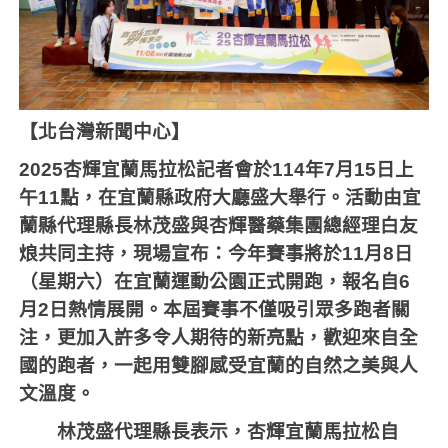
【北台灣新聞中心】
2025
杏輝宜蘭馬拉松記者會於
114
年
7
月
15
日上
午
11
點，在宜蘭縣政府大廳盛大舉行。活動由宜
蘭縣代理縣長林茂盛與杏輝醫藥集團總經理白友
烺共同主持，現場宣布：今年賽事將於
11
月
8
日
（星期六）在宜蘭運動公園正式開跑，報名自
6
月
2
日熱情展開。本屆賽事不僅吸引眾多跑者關
注，更加入許多令人期待的新亮點，歡迎來自全
國的跑者，一起用雙腳感受宜蘭的自然之美與人
文溫度。
林茂盛代理縣長表示，杏輝宜蘭馬拉松自