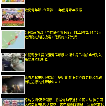
歡慶青年節~宜蘭縣113年優秀青年表揚
台9線蘇花改「中仁隧道南下線」 自115年2月4至5日
進行隧道消防機電工程實施交管封閉
宜蘭縣發生疑似腹瀉群聚感染 衛生局已將該業者列入
高關注查核對象
赤腹游蛇生態服務給付說明會-能保育赤腹游蛇又能領
補助這樣的好康等你來＋1
綠能永續•高齡關懷！竹輪電動車進駐宜蘭五結 攜手兩
大聯盟簽署MOU 啟動「碳中和實踐據點」 宣布開放10