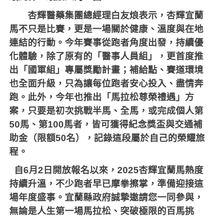
杏輝醫藥集團總經理白友烺表示，杏輝宜蘭
馬不只是比賽，更是一場關於健康、溫度與在地
連結的行動。今年賽事從跑者角度出發，持續優
化體驗，除了原有的「醫事人員組」，更首度推
出「國軍組」專屬獎勵計畫；補給點、賽道環境
也全面升級，只為讓每位跑者安心投入、盡情奔
跑。此外，今年也推出「馬拉松尊榮禮遇」方
案，只要是初次挑戰半馬、全馬，或完成個人第
50
馬、第
100
馬者，皆可獲得紀念獎盃與交通補
助金（限額
50
名），記錄這段屬於自己的榮耀旅
程。
自
6
月
2
日開放報名以來，
2025
杏輝宜蘭馬熱度
持續升溫，不少跑者早已摩拳擦掌，準備迎接這
場年度盛事。宜蘭縣政府誠摯邀請您一同參與，
無論是人生第一場馬拉松、突破極限的百馬挑