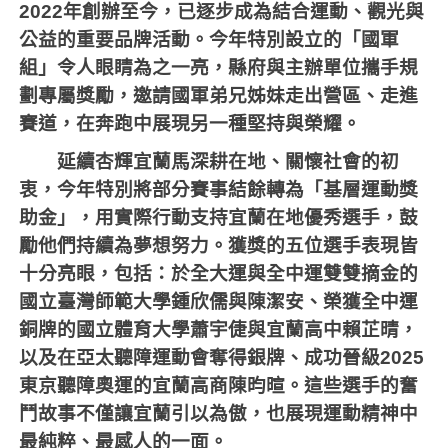
2022
年創辦至今，已逐步成為結合運動、觀光與
公益的重要品牌活動。今年特別設立的「國軍
組」令人眼睛為之一亮，縣府與主辦單位攜手規
劃專屬獎勵，邀請國軍弟兄姊妹走出營區、走進
賽道，在奔跑中展現另一種堅持與榮耀。
延續杏輝宜蘭馬深耕在地、關懷社會的初
衷，今年特別將部分賽事結餘轉為「基層運動獎
助金」，用實際行動支持宜蘭在地優秀選手，鼓
勵他們持續為夢想努力。獲獎的五位選手表現皆
十分亮眼，包括：於全大運與全中運雙雙摘金的
國立臺灣師範大學鍾欣儒與陳潔安、榮獲全中運
銅牌的國立體育大學蕭宇倢與宜蘭高中賴芷晴，
以及在亞太聽障運動會奪得銀牌、成功晉級
2025
東京聽障奧運的宜蘭高商陳昀暄。這些選手的奮
鬥故事不僅讓宜蘭引以為傲，也展現
運動精神中
最純粹、最感人的一面。