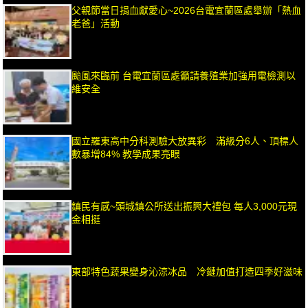
父親節當日捐血獻愛心~2026台電宜蘭區處舉辦「熱血
老爸」活動
颱風來臨前 台電宜蘭區處籲請養殖業加強用電檢測以
維安全
國立羅東高中分科測驗大放異彩 滿級分6人、頂標人
數暴增84% 教學成果亮眼
鎮民有感~頭城鎮公所送出振興大禮包 每人3,000元現
金相挺
東部特色蔬果變身沁涼冰品 冷鏈加值打造四季好滋味