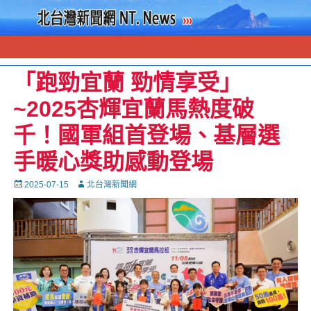
「跑勁宜蘭 勁情享受」
~2025杏輝宜蘭馬熱度破
千！國軍組首登場、基層選
手暖心獎助感動登場
Posted
Autor
2025-07-15
北台灣新聞網
on