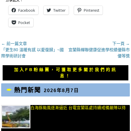
分享此文：
Facebook
Twitter
Pinterest
Pocket
文
← 前一篇文章
下一頁 →
上
下
「更生80 溫暖有感 以愛復歸」~國
宜蘭縣蟬聯健康促進學校績優縣市
章
一
一
際學術研討會
優等獎
導
篇
篇
覽
文
文
加入FB粉絲團，可獲取更多關於我們的訊
章：
章：
息！
熱門新聞
2026年8月7日
白海豚颱風逐漸逼近 台電宜蘭區處持續戒備嚴陣以待