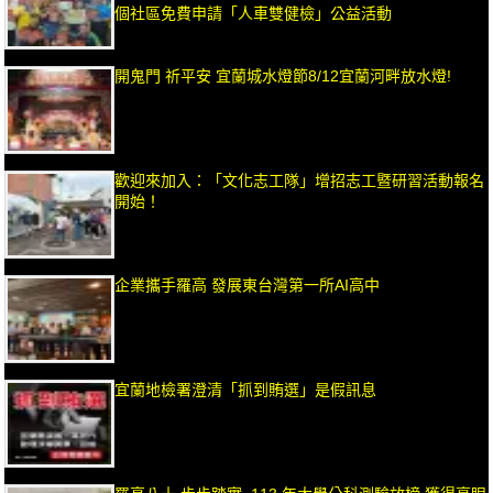
個社區免費申請「人車雙健檢」公益活動
開鬼門 祈平安 宜蘭城水燈節8/12宜蘭河畔放水燈!
歡迎來加入：「文化志工隊」增招志工暨研習活動報名
開始！
企業攜手羅高 發展東台灣第一所AI高中
宜蘭地檢署澄清「抓到賄選」是假訊息