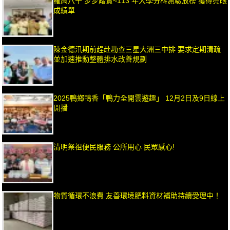
羅高八十 步步踏實~113 年大學分科測驗放榜 獲得亮眼
成績單
陳金德汛期前趕赴勘查三星大洲三中排 要求定期清疏
並加速推動整體排水改善規劃
2025鴨鄉鴨香「鴨力全開雲遊趣」 12月2日及9日線上
開播
清明祭祖便民服務 公所用心 民眾感心!
物質循環不浪費 友善環境肥料資材補助持續受理中！