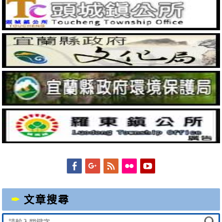
Facebook
Googleplus
Feed
Flickr
YouTube
文章搜尋
Suche