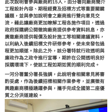
此次說明會參與廠商約
15
人，由分署向廠商簡介
工程設計內容、期程經費及招標方式等重要關鍵
議題，並與參加說明會之廠商進行雙向意見交
流，藉此讓廠商更加瞭解工程各施作項目，透過
政府採購網公開徵詢廠商提供參考資料訊息，亦
廣邀廠商提供報價及設計施工等相關建議資料，
以利納入後續招標文件研修參考，使未來發包過
程更加順遂。除此之外，該分署特就行政透明與
廉政作為之政令進行宣導，期許在公開透明良好
採購環境下，使該工程如期如質的順利完成。
一河分署董分署長強調，此說明會相關意見將審
酌妥處，作為後續招標相關作業參考，並廣徵有
興趣廠商積極踴躍參與，攜手完成全國第二座優
質之分洪道建設。