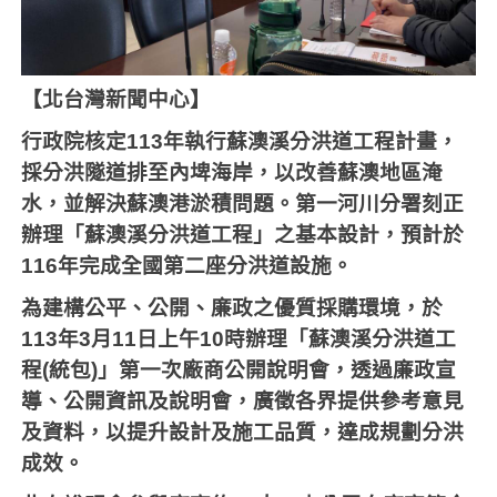
【北台灣新聞中心】
行政院核定
113
年執行蘇澳溪分洪道工程計畫，
採分洪隧道排至內埤海岸，以改善蘇澳地區淹
水，並解決蘇澳港淤積問題。第一河川分署刻正
辦理「蘇澳溪分洪道工程」之基本設計，預計於
116
年完成全國第二座分洪道設施。
為建構公平、公開、廉政之優質採購環境，於
113
年
3
月
11
日上午
10
時辦理「蘇澳溪分洪道工
程
(
統包
)
」第一次廠商公開說明會，透過廉政宣
導、公開資訊及說明會，廣徵各界提供參考意見
及資料，以提升設計及施工品質，達成規劃分洪
成效。