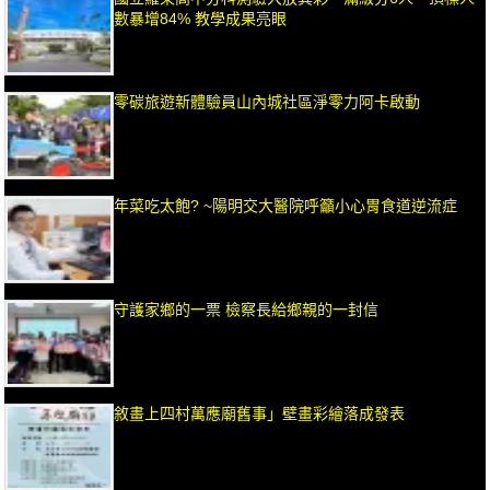
數暴增84% 教學成果亮眼
零碳旅遊新體驗員山內城社區淨零力阿卡啟動
年菜吃太飽? ~陽明交大醫院呼籲小心胃食道逆流症
守護家鄉的一票 檢察長給鄉親的一封信
敘畫上四村萬應廟舊事」壁畫彩繪落成發表