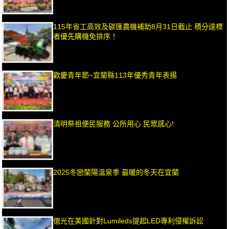
115年省工高效及碳匯農機補助8月31日截止 積分達標
者優先購機免排序！
歡慶青年節~宜蘭縣113年優秀青年表揚
清明祭祖便民服務 公所用心 民眾感心!
2025冬戀蘭陽溫泉季 最暖的冬天在宜蘭
億光在美國針對Lumileds提起LED專利侵權訴訟