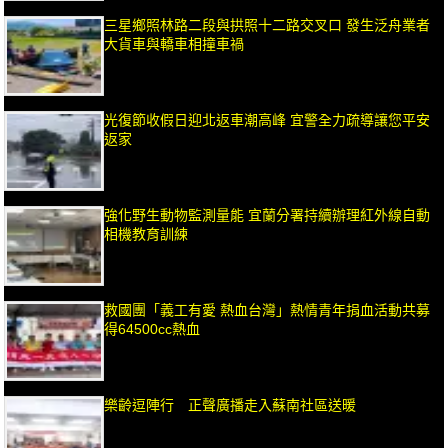
三星鄉照林路二段與拱照十二路交叉口 發生泛舟業者
大貨車與轎車相撞車禍
光復節收假日迎北返車潮高峰 宜警全力疏導讓您平安
返家
強化野生動物監測量能 宜蘭分署持續辦理紅外線自動
相機教育訓練
救國團「義工有愛 熱血台灣」熱情青年捐血活動共募
得64500cc熱血
樂齡逗陣行 正聲廣播走入蘇南社區送暖