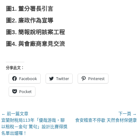
圖
1.
董分署長引言
圖
2.
廉政作為宣導
圖
3.
簡報說明該案工程
圖
4.
與會廠商意見交流
分享此文：
Facebook
Twitter
Pinterest
Pocket
文
← 前一篇文章
下一頁 →
上
下
宜蘭財稅局113年「優哉游哉，聊
食安稽查不停歇 天然食材保健康
章
一
一
以租稅－金句˙驚句」設計比賽得獎
導
篇
篇
名單出爐囉！
覽