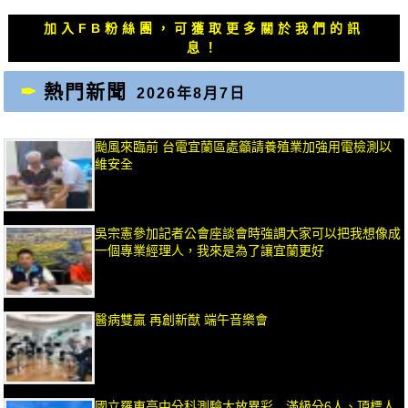
文
文
章：
章：
加入FB粉絲團，可獲取更多關於我們的訊
息！
熱門新聞
2026年8月7日
颱風來臨前 台電宜蘭區處籲請養殖業加強用電檢測以
維安全
吳宗憲參加記者公會座談會時強調大家可以把我想像成
一個專業經理人，我來是為了讓宜蘭更好
醫病雙贏 再創新猷 端午音樂會
國立羅東高中分科測驗大放異彩 滿級分6人、頂標人