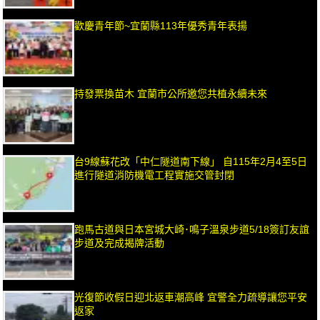
歡慶青年節~宜蘭縣113年優秀青年表揚
持發票換苗木 宜蘭市公所邀您共植永續未來
台9線蘇花改「中仁隧道南下線」 自115年2月4至5日
進行隧道消防機電工程實施交管封閉
跑馬古道與日本宮城大崎･鳴子溫泉步道5/18簽訂友誼
步道及完成揭牌活動
光復節收假日迎北返車潮高峰 宜警全力疏導讓您平安
返家