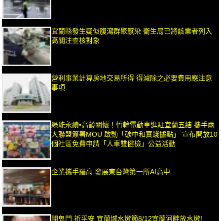
宜蘭縣發生疑似腹瀉群聚感染 衛生局已將該業者列入
高關注查核對象
營利事業計算房地交易所得 得減除之必要費用應注意
事項
綠能永續•高齡關懷！竹輪電動車進駐宜蘭五結 攜手兩
大聯盟簽署MOU 啟動「碳中和實踐據點」 宣布開放10
個社區免費申請「人車雙健檢」公益活動
企業攜手羅高 發展東台灣第一所AI高中
開鬼門 祈平安 宜蘭城水燈節8/12宜蘭河畔放水燈!