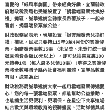
喜愛的「紙風車劇團」帶來經典好戲，宜蘭縣政
府財政稅務局也受邀設置了「捐雲端發票兌換好
禮」攤區，誠摯邀請全縣家長帶著孩子，一起來
看劇、捐雲端發票做公益。
財政稅務局表示，現場設置「捐雲端發票兌換好
禮」攤區，民眾只要持
115
年
3
至
4
月份的雲端發
票，捐贈發票張數
15
張
（未兌獎、未登打統一編
號且消費金額
10
元以上），即可兌換喜互惠
100
元禮劵
1
張（每人最多兌領
10
張）
!
募得之雲端發
票將全數轉贈予縣內社會福利團體，宣導品數量
有限，送完為止
!
財政稅務局誠摯邀請大家一起用雲端發票傳遞愛
心！您的每一張雲端發票，都能幫助公益推動，
也能讓生活更便利、更環保。在星空下共享這場
結合歡笑與環境教育的視聽盛宴。活動詳情與規