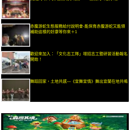
赤腹游蛇生態服務給付說明會-能保育赤腹游蛇又能領
補助這樣的好康等你來＋1
歡迎來加入：「文化志工隊」增招志工暨研習活動報名
開始！
舞蹈回家，土地共感—《宜舞宜情》舞出宜蘭在地共鳴