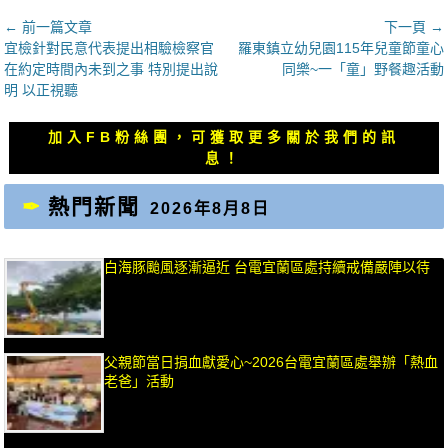
文
← 前一篇文章
下一頁 →
上
下
宜檢針對民意代表提出相驗檢察官
羅東鎮立幼兒園115年兒童節童心
章
一
一
在約定時間內未到之事 特別提出說
同樂~一「童」野餐趣活動
導
篇
篇
明 以正視聽
覽
文
文
章：
章：
加入FB粉絲團，可獲取更多關於我們的訊
息！
熱門新聞
2026年8月8日
白海豚颱風逐漸逼近 台電宜蘭區處持續戒備嚴陣以待
父親節當日捐血獻愛心~2026台電宜蘭區處舉辦「熱血
老爸」活動