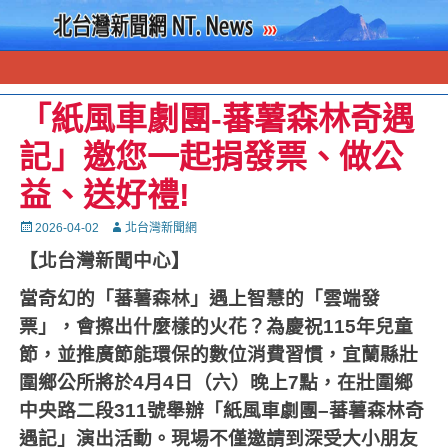
「紙風車劇團-蕃薯森林奇遇
記」邀您一起捐發票、做公
益、送好禮!
Posted
Autor
2026-04-02
北台灣新聞網
on
【北台灣新聞中心】
當奇幻的「蕃薯森林」遇上智慧的「雲端發
票」，會擦出什麼樣的火花？為慶祝
115
年兒童
節，並推廣節能環保的數位消費習慣，宜蘭縣壯
圍鄉公所將於
4
月
4
日（六）晚上
7
點，在壯圍鄉
中央路二段
311
號舉辦「紙風車劇團
–
蕃薯森林奇
遇記」演出活動。現場不僅邀請到深受大小朋友