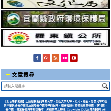
Facebook
Googleplus
Feed
Flickr
YouTube
文章搜尋
Suche
nach:
【北台灣新聞網】上所屬刊載的所有內容，包括文字報導、照片、插圖、影音片等均受
到中華民國著作權法及國際著作權法律的保障，相關智慧財產權包括商標權、專利權、
著作權、營業秘密與專有技術等，未經許禁止轉貼. Copyright Ⓒ 北台灣新聞網. All