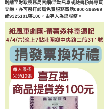
則請至財政稅務局官網
/
活動訊息或臉書粉絲專頁
查詢，亦可撥打該局免費服務電話
0800-396969
或
9325101
轉
100
，由專人為您服務。