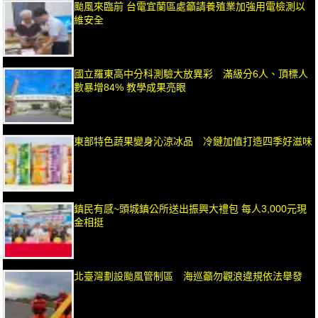
颱風來臨前 台電宜蘭區處籲請養殖業加強用電檢測以
維安全
國立羅東高中分科測驗大放異彩 滿級分6人、頂標人
數暴增84% 教學成果亮眼
東部特色蔬果變身沁涼冰品 冷鏈加值打造四季好滋味
鎮民有感~頭城鎮公所送出振興大禮包 每人3,000元現
金相挺
北臺灣劃設颱風管制區 海巡籲勿觀浪違規依法舉發