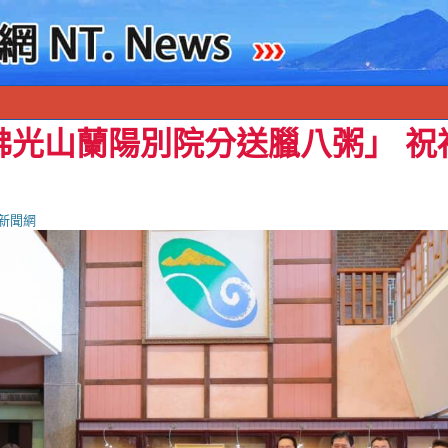
佛光山蘭陽別院分送臘八粥」 祝
新聞網