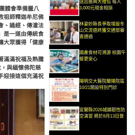
送出振興大禮包 每人
3,000元現金相挺
團體會準備臘八
教祖師釋迦牟尼佛
林姿妙縣長爭取增設冬
會、誦經、傳灌法
山交流道終獲交通部審
」是一道由傳統食
查通過
讓大眾獲得「健康
國產食材可溯源 校園午
餐更安心
著滿滿祝福及熱騰
悅，與緬懷佛陀慈
手迎接這個充滿祝
陽明交大醫院蘭陽院區
10/21開設特別門診
宜蘭縣2026城鎮韌性防
空演習 將於8月13日登