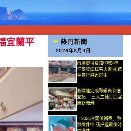
福宜蘭平
熱門新聞
2026年8月9日
南澳鄉博愛路00號8/8
午夜發生住宅火警 兩孩
童自行避難逃生
游國連完成縣議員參選
登記 三大主軸打造宜
蘭新願景
「2025宜蘭美術獎」熱
烈徵件中 請把握最後時
間送件