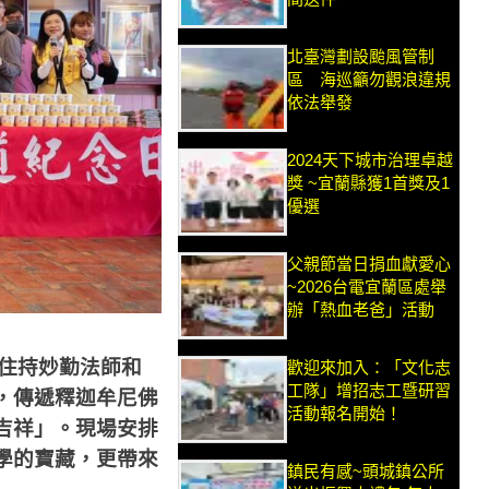
北臺灣劃設颱風管制
區 海巡籲勿觀浪違規
依法舉發
2024天下城市治理卓越
獎 ~宜蘭縣獲1首獎及1
優選
父親節當日捐血獻愛心
~2026台電宜蘭區處舉
辦「熱血老爸」活動
住持妙勤法師和
歡迎來加入：「文化志
工隊」增招志工暨研習
，傳遞釋迦牟尼佛
活動報名開始！
吉祥」。現場安排
學的寶藏，更帶來
鎮民有感~頭城鎮公所