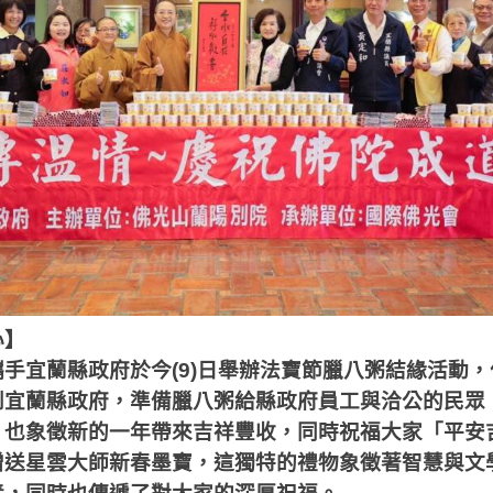
心】
攜手宜蘭縣政府於今
(9)
日舉辦法寶節臘八粥結緣活動，
到宜蘭縣政府，準備臘八粥給縣政府員工與洽公的民眾
，也象徵新的一年帶來吉祥豐收，同時祝福大家「平安
贈送星雲大師新春墨寶，這獨特的禮物象徵著智慧與文