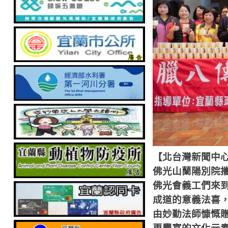
【北台灣新聞中
佛光山蘭陽別院
佛光會義工們來
成道的意義法喜
由妙勤法師慷慨