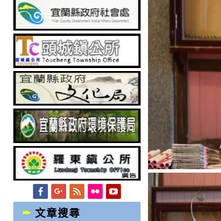
Facebook
Googleplus
Feed
Flickr
YouTube
文章搜尋