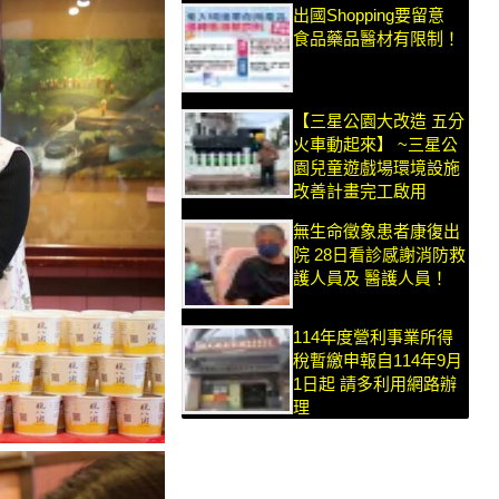
出國Shopping要留意
食品藥品醫材有限制！
【三星公園大改造 五分
火車動起來】 ~三星公
園兒童遊戲場環境設施
改善計畫完工啟用
無生命徵象患者康復出
院 28日看診感謝消防救
護人員及 醫護人員！
114年度營利事業所得
稅暫繳申報自114年9月
1日起 請多利用網路辦
理