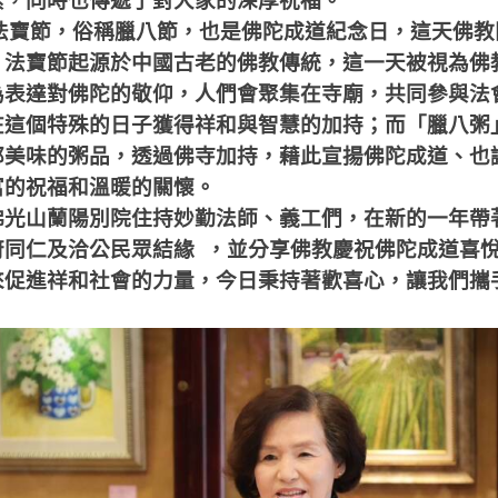
素，同時也傳遞了對大家的深厚祝福。
法寶節，俗稱臘八節，也是佛陀成道紀念日，這天佛教
。法寶節起源於中國古老的佛教傳統，這一天被視為佛
為表達對佛陀的敬仰，人們會聚集在寺廟，共同參與法
在這個特殊的日子獲得祥和與智慧的加持；而「臘八粥
郁美味的粥品，透過佛寺加持，藉此宣揚佛陀成道、也
富的祝福和溫暖的關懷。
佛光山蘭陽別院住持妙勤法師、義工們，在新的一年帶
府同仁及洽公民眾結緣
，並分享佛教慶祝佛陀成道喜
來促進祥和社會的力量，今日秉持著歡喜心，讓我們攜