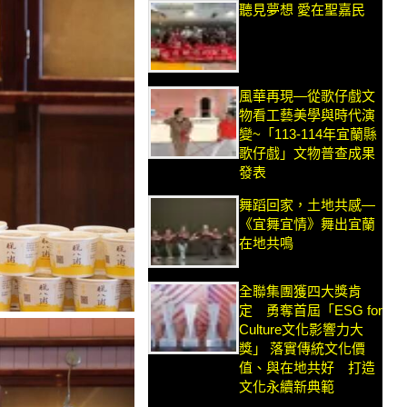
聽見夢想 愛在聖嘉民
風華再現—從歌仔戲文
物看工藝美學與時代演
變~「113-114年宜蘭縣
歌仔戲」文物普查成果
發表
舞蹈回家，土地共感—
《宜舞宜情》舞出宜蘭
在地共鳴
全聯集團獲四大獎肯
定 勇奪首屆「ESG for
Culture文化影響力大
獎」 落實傳統文化價
值、與在地共好 打造
文化永續新典範