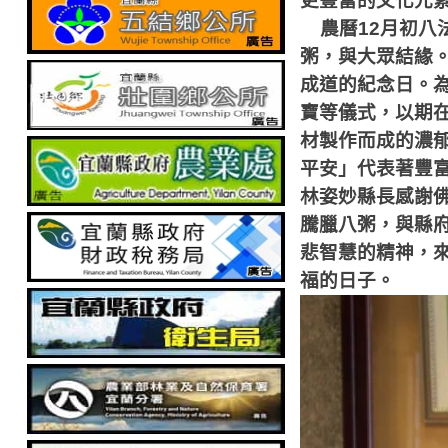
更豐富的文化元
農曆
12
月初八
粥，與大眾結緣
成道的紀念日。
寶等儀式，以期
材製作而成的濃
平安」代表著豐
林姿妙縣長感謝
騰臘八粥，與縣
悲智慧的精神，
福的日子。