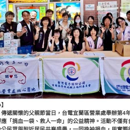
心】
、傳遞關懷的父親節當日，台電宜蘭區營業處舉辦第
4
響應「捐血一袋、救人一命」的公益精神。活動不僅有
洽公民眾與附近居民共襄盛舉，一同挽袖捐血，用實際