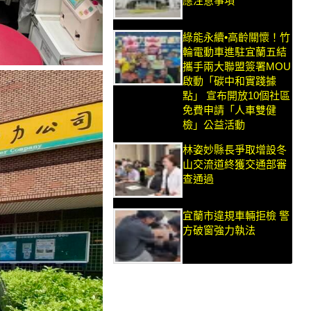
應注意事項
綠能永續•高齡關懷！竹
輪電動車進駐宜蘭五結
攜手兩大聯盟簽署MOU
啟動「碳中和實踐據
點」 宣布開放10個社區
免費申請「人車雙健
檢」公益活動
林姿妙縣長爭取增設冬
山交流道終獲交通部審
查通過
宜蘭市違規車輛拒檢 警
方破窗強力執法