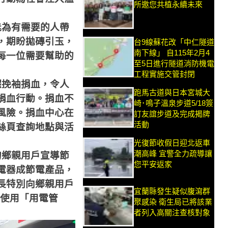
所邀您共植永續未來
能為有需要的人帶
，期盼拋磚引玉，
台9線蘇花改「中仁隧道
南下線」 自115年2月4
每一位需要幫助的
至5日進行隧道消防機電
工程實施交管封閉
躍挽袖捐血，令人
跑馬古道與日本宮城大
捐血行動。捐血不
崎･鳴子溫泉步道5/18簽
風險。捐血中心在
訂友誼步道及完成揭牌
活動
絲頁查詢地點與活
光復節收假日迎北返車
潮高峰 宜警全力疏導讓
的鄉親用戶宣導節
您平安返家
電器成節電產品，
長特別向鄉親用戶
宜蘭縣發生疑似腹瀉群
使用「用電管
聚感染 衛生局已將該業
者列入高關注查核對象