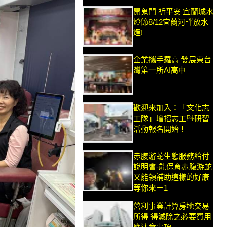
開鬼門 祈平安 宜蘭城水
燈節8/12宜蘭河畔放水
燈!
企業攜手羅高 發展東台
灣第一所AI高中
歡迎來加入：「文化志
工隊」增招志工暨研習
活動報名開始！
赤腹游蛇生態服務給付
說明會-能保育赤腹游蛇
又能領補助這樣的好康
等你來＋1
營利事業計算房地交易
所得 得減除之必要費用