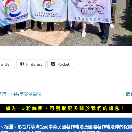
Twitter
Pinterest
Pocket
下
邀您一同共享豐收喜悅
聽
一
篇
加入FB粉絲團，可獲取更多關於我們的訊息！
文
章：
、插圖、影音片等均受到中華民國著作權法及國際著作權法律的保