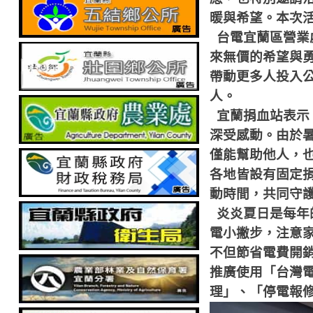
暖與希望。本次
台電宜蘭區營業
來無價的希望與
帶動更多人投入
人。
宜蘭捐血站表示
深受感動。由於
僅能幫助他人，
各地皆設有固定
動時間，共同守
炎炎夏日是每年
電小撇步，注意
不但節省電費開
推廣使用「台灣
理」、「停電報