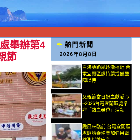
處舉辦第4
熱門新聞
親節
2026年8月8日
白海豚颱風逐漸逼近 台
電宜蘭區處持續戒備嚴
陣以待
父親節當日捐血獻愛心
~2026台電宜蘭區處舉
辦「熱血老爸」活動
颱風來臨前 台電宜蘭區
處籲請養殖業加強用電
檢測以維安全