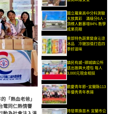
國立羅東高中分科測驗
大放異彩 滿級分6人、
頂標人數暴增84% 教學
成果亮眼
東部特色蔬果變身沁涼
冰品 冷鏈加值打造四
季好滋味
鎮民有感~頭城鎮公所
送出振興大禮包 每人
3,000元現金相挺
歡慶青年節~宜蘭縣113
年優秀青年表揚
年的「熱血老爸」
台電同仁熱情響
持發票換苗木 宜蘭市公
行動為社會注入溫