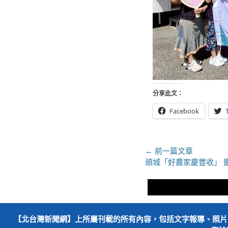
分享此文：
Facebook
文
← 前一篇文章
上
頭城「好農家慶豐收」 
章
一
導
篇
文
覽
章：
【北台灣新聞網】上所屬刊載的所有內容，包括文字報導、照片