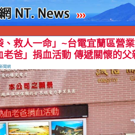
袋、救人一命」~台電宜蘭區營業
血老爸」捐血活動 傳遞關懷的父
新聞網