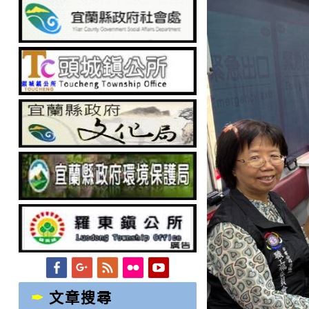
Facebook
Googleplus
Feed
Flickr
YouTube
文章搜尋