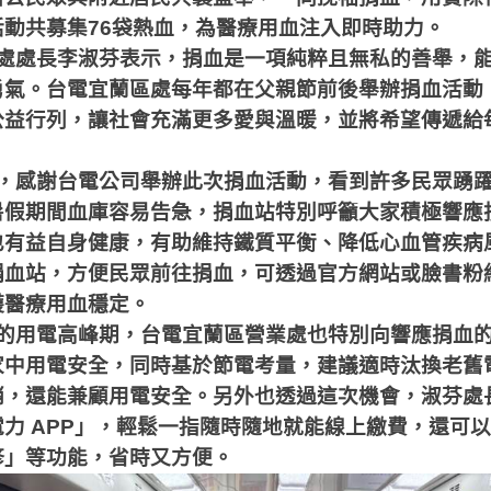
活動共募集
76
袋熱血，為醫療用血注入即時助力。
處處長李淑芬表示，捐血是一項純粹且無私的善舉，
勇氣。台電宜蘭區處每年都在父親節前後舉辦捐血活動
公益行列，讓社會充滿更多愛與溫暖，並將希望傳遞給
，感謝台電公司舉辦此次捐血活動，看到許多民眾踴
暑假期間血庫容易告急，捐血站特別呼籲大家積極響應
也有益自身健康，有助維持鐵質平衡、降低心血管疾病
捐血站，方便民眾前往捐血，可透過官方網站或臉書粉
護醫療用血穩定。
的用電高峰期，台電宜蘭區營業處也特別向響應捐血
家中用電安全，同時基於節電考量，建議適時汰換老舊
銷，還能兼顧用電安全。另外也透過這次機會，淑芬處
電力
APP
」，輕鬆一指隨時隨地就能線上繳費，還可以
修」等功能，省時又方便。