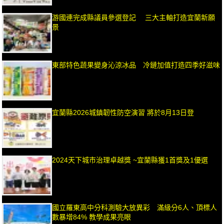
游國連完成縣議員參選登記 三大主軸打造宜蘭新願
景
東部特色蔬果變身沁涼冰品 冷鏈加值打造四季好滋味
宜蘭縣2026城鎮韌性防空演習 將於8月13日登
2024天下城市治理卓越獎 ~宜蘭縣獲1首獎及1優選
國立羅東高中分科測驗大放異彩 滿級分6人、頂標人
數暴增84% 教學成果亮眼