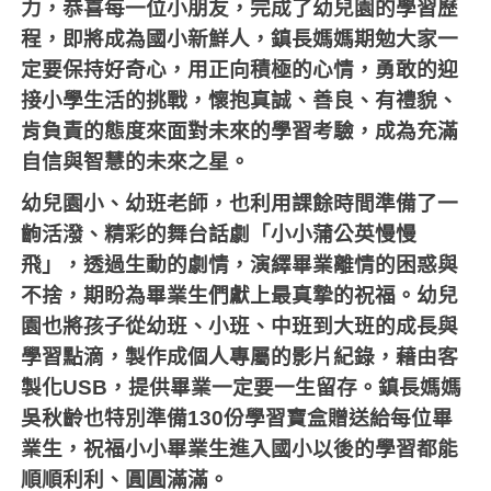
力，恭喜每一位小朋友，完成了幼兒園的學習歷
程，即將成為國小新鮮人，鎮長媽媽期勉大家一
定要保持好奇心，用正向積極的心情，勇敢的迎
接小學生活的挑戰，懷抱真誠、善良、有禮貌、
肯負責的態度來面對未來的學習考驗，成為充滿
自信與智慧的未來之星。
幼兒園小、幼班老師，也利用課餘時間準備了一
齣活潑、精彩的舞台話劇「小小蒲公英慢慢
飛」，透過生動的劇情，演繹畢業離情的困惑與
不捨，期盼為畢業生們獻上最真摯的祝福。幼兒
園也將孩子從幼班、小班、中班到大班的成長與
學習點滴，製作成個人專屬的影片紀錄，藉由客
製化
USB
，提供畢業一定要一生留存。鎮長媽媽
吳秋齡也特別準備
130
份學習寶盒贈送給每位畢
業生，祝福小小畢業生進入國小以後的學習都能
順順利利、圓圓滿滿。