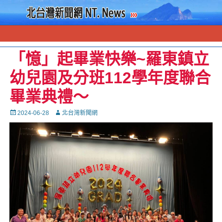
「憶」起畢業快樂~羅東鎮立
幼兒園及分班112學年度聯合
畢業典禮〜
Posted
Autor
2024-06-28
北台灣新聞網
on