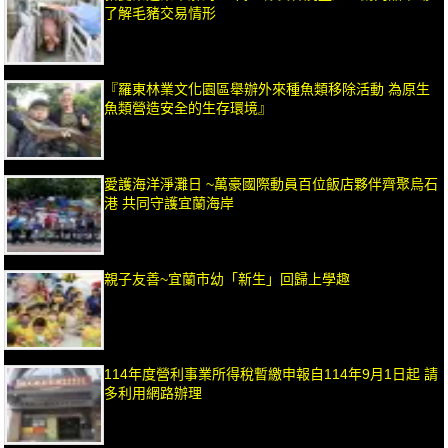
了解毛豬交易情形
『羅東林業文化園區舉辦外來種魚類移除活動 為原生
魚類營造安全的生存環境』
愛護海洋淨灘日 ~萬豪國際動員百位飯店夥伴齊聚烏石
港 共同守護宜蘭海岸
親子友善~宜蘭市幼「新生」回歸上學趣
114年度營利事業所得稅暫繳申報自114年9月1日起 請
多利用網路辦理