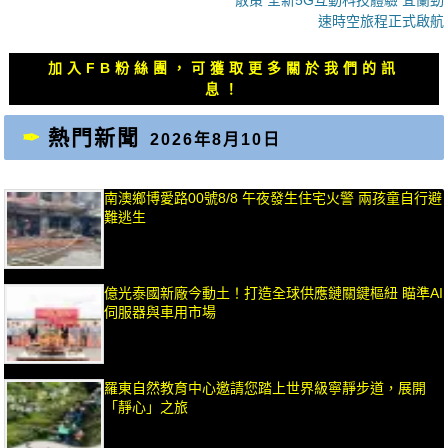
導
篇
篇
速時空旅程正式啟航
覽
文
文
章：
章：
加入FB粉絲團，可獲取更多關於我們的訊
息！
熱門新聞
2026年8月10日
南澳鄉博愛路00號8/8 午夜發生住宅火警 兩孩童自行避
難逃生
億光泰國新廠今動土！打造全球供應鏈關鍵樞紐 瞄準AI
伺服器與車用市場
羅東自然教育中心邀請您踏上世界級寧靜步道，展開
「靜心」之旅