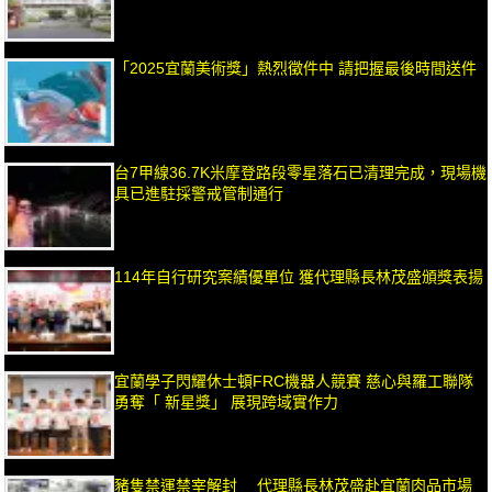
「2025宜蘭美術獎」熱烈徵件中 請把握最後時間送件
台7甲線36.7K米摩登路段零星落石已清理完成，現場機
具已進駐採警戒管制通行
114年自行研究案績優單位 獲代理縣長林茂盛頒獎表揚
宜蘭學子閃耀休士頓FRC機器人競賽 慈心與羅工聯隊
勇奪「 新星獎」 展現跨域實作力
豬隻禁運禁宰解封 代理縣長林茂盛赴宜蘭肉品市場