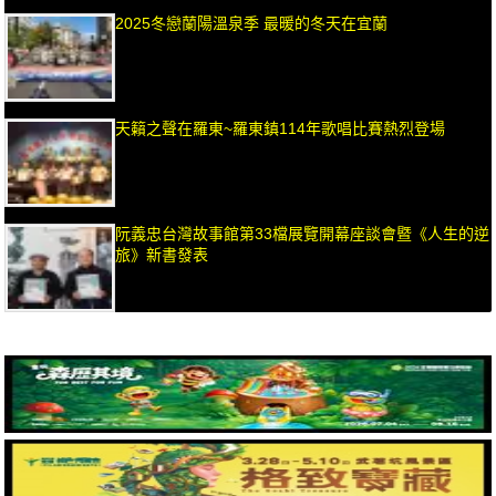
2025冬戀蘭陽溫泉季 最暖的冬天在宜蘭
天籟之聲在羅東~羅東鎮114年歌唱比賽熱烈登場
阮義忠台灣故事館第33檔展覽開幕座談會暨《人生的逆
旅》新書發表