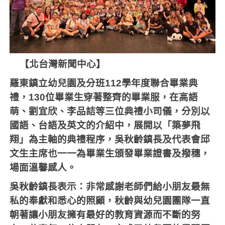
【北台灣新聞中心】
羅東鎮立幼兒園及分班
112
學年度聯合畢業典
禮，
130
位畢業生穿著整齊的畢業服，在高語
萌、劉宜欣、李品詰等三位典禮小司儀，分別以
國語、台語及英文的介紹中，展開以「築夢飛
翔」為主軸的典禮程序，吳秋齡鎮長及代表會邱
文生主席也一一為畢業生頒發畢業證書及撥穗，
場面溫馨感人。
吳秋齡鎮長表示：非常感謝老師們給小朋友最無
私的奉獻和悉心的照顧，秋齡與幼兒園團隊一直
朝著讓小朋友擁有最好的教育資源而不斷的努