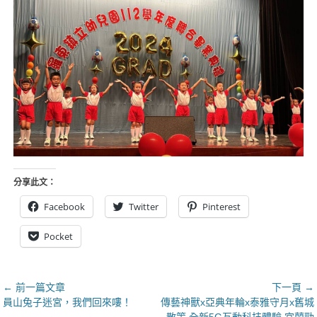
分享此文：
Facebook
Twitter
Pinterest
Pocket
文
← 前一篇文章
下一頁 →
上
下
員山兔子迷宮，我們回來嘍！
傳藝神獸x亞典年輪x泰雅守月x舊城
章
一
一
散策 全新5G互動科技體驗 宜蘭勁