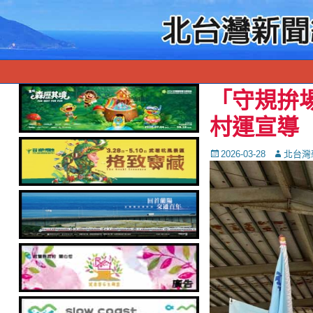
「守規拚
村運宣導
Posted
Autor
2026-03-28
北台灣
on