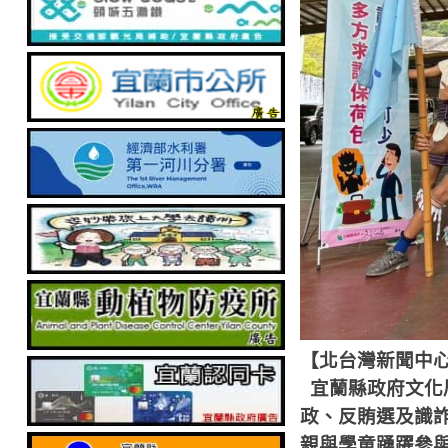
【北台灣新聞中
宜蘭縣政府文化
政、反賄選及識
親與學童踴躍參