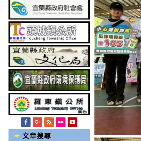
Facebook
Googleplus
Feed
Flickr
YouTube
文章搜尋