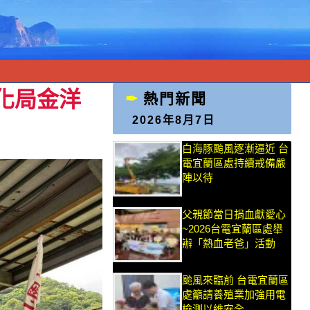
化局金洋
熱門新聞
2026年8月7日
白海豚颱風逐漸逼近 台
電宜蘭區處持續戒備嚴
陣以待
父親節當日捐血獻愛心
~2026台電宜蘭區處舉
辦「熱血老爸」活動
颱風來臨前 台電宜蘭區
處籲請養殖業加強用電
檢測以維安全