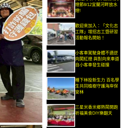
燈節8/12宜蘭河畔放水
燈!
歡迎來加入：「文化志
工隊」增招志工暨研習
活動報名開始！
小客車駕駛身體不適逆
向闖紅燈 與對向來車道
自小客車發生碰撞
種下林投新生力 百名學
生共同植樹守護海岸保
安林
三星米香米鄉熱鬧開跑
祈福美食DIY樂翻天