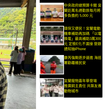
中央政府總預算卡關 宜
蘭近萬名通勤族每月將
多負擔約 5,000 元
環保又便民！宜蘭電動
機車補助再加碼 「以電
換電」最高補助3萬300
元 定檢E化不漏接 登錄
通知抽iPhone
康芮強颱逐步逼進 海巡
署勸離維民安
宜蘭寵物嘉年華登場
推廣飼主責任 共築友善
動物城市