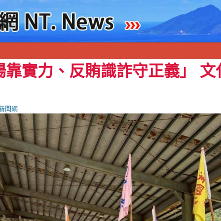
場靠實力、反賄識詐守正義」 文
新聞網