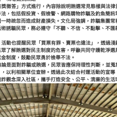
有獎徵答」方式進行，內容除說明賄選常見態樣與法律
手法，包括假投資、假檢警、網路購物詐騙及釣魚簡訊
因一時疏忽而造成財產損失。文化局強調，詐騙集團常
話術誘騙民眾，務必遵守「不聽、不信、不點擊、不匯
，活動也提醒民眾「買票有罪、賣票也違法」，透過淺
民眾了解賄選對民主制度的危害，呼籲共同守護乾淨選
獎金制度，鼓勵民眾勇於檢舉不法。
無論是面對詐騙或賄選，民眾皆應保持理性判斷，並蒐
），以利相關單位查辦。透過此次結合村運活動的宣導
識詐觀念深入社區，攜手打造安全、公平、清廉的生活