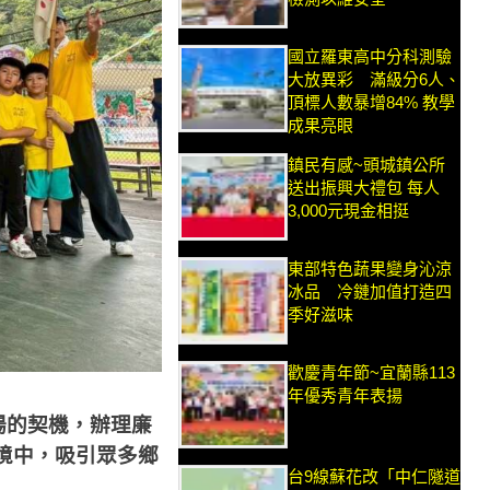
國立羅東高中分科測驗
大放異彩 滿級分6人、
頂標人數暴增84% 教學
成果亮眼
鎮民有感~頭城鎮公所
送出振興大禮包 每人
3,000元現金相挺
東部特色蔬果變身沁涼
冰品 冷鏈加值打造四
季好滋味
歡慶青年節~宜蘭縣113
年優秀青年表揚
場的契機，辦理廉
境中，吸引眾多鄉
台9線蘇花改「中仁隧道