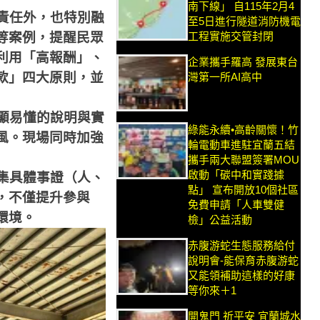
南下線」 自115年2月4
責任外，也特別融
至5日進行隧道消防機電
工程實施交管封閉
等案例，提醒民眾
利用「高報酬」、
企業攜手羅高 發展東台
款」四大原則，並
灣第一所AI高中
顯易懂的說明與實
綠能永續•高齡關懷！竹
風。現場同時加強
輪電動車進駐宜蘭五結
攜手兩大聯盟簽署MOU
啟動「碳中和實踐據
集具體事證（人、
點」 宣布開放10個社區
，不僅提升參與
免費申請「人車雙健
環境。
檢」公益活動
赤腹游蛇生態服務給付
說明會-能保育赤腹游蛇
又能領補助這樣的好康
等你來＋1
開鬼門 祈平安 宜蘭城水