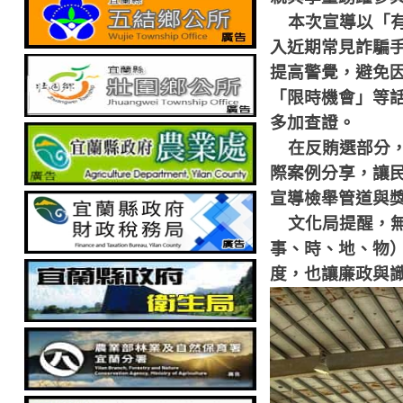
本次宣導以「
入近期常見詐騙
提高警覺，避免
「限時機會」等
多加查證。
在反賄選部分
際案例分享，讓
宣導檢舉管道與
文化局提醒，
事、時、地、物
度，也讓廉政與