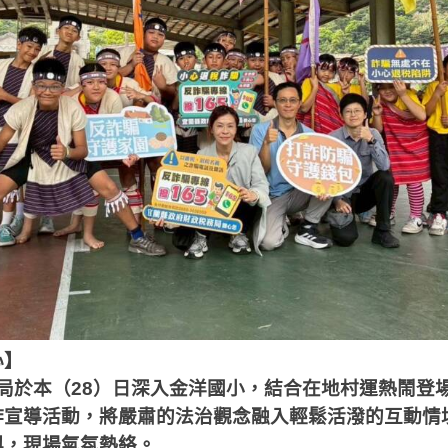
心】
局於本（
28
）日深入金洋國小，結合在地村運熱鬧登
詐宣導活動，將嚴肅的法治觀念融入輕鬆活潑的互動情
與，現場氣氛熱絡。