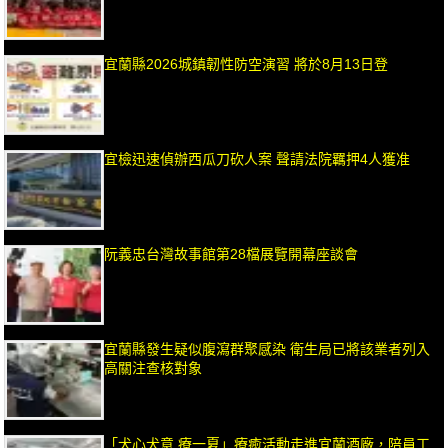
宜蘭縣2026城鎮韌性防空演習 將於8月13日登
宜檢迅速偵辦西瓜刀砍人案 聲請法院羈押4人獲准
阮義忠台灣故事館第28檔展覽開幕座談會
宜蘭縣發生疑似腹瀉群聚感染 衛生局已將該業者列入
高關注查核對象
「犬心犬意 療一夏」療癒活動走進宜蘭酒廠，陪員工