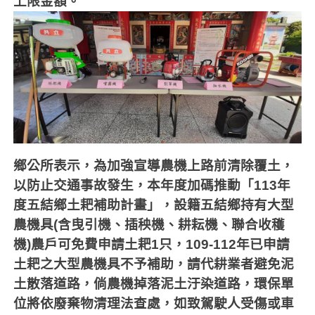
上限金額。
鄉公所表示，為加強宣導農機上路前清除覆土，
以防止交通事故發生，本年度加碼推動「
113
年
度五結鄉土耙補助計畫」，設籍五結鄉持有大型
農機具
(
含曳引機、插秧機、耕耘機、聯合收穫
機
)
農戶可免費申請土耙
1
只，
109-112
年已申請
土耙之大型農機具不予補助，請代耕業者避免泥
土散落道路，倘農機掉落泥土汙染道路，環保單
位將依廢棄物清理法查處，如致駕駛人受傷或車