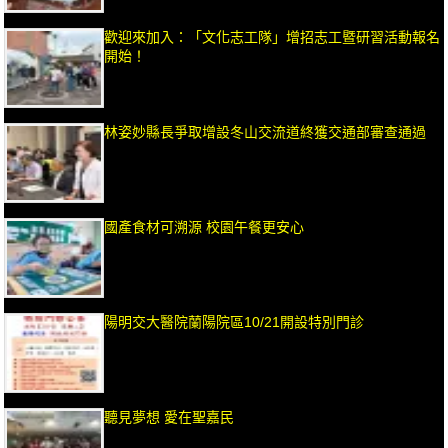
歡迎來加入：「文化志工隊」增招志工暨研習活動報名
開始！
林姿妙縣長爭取增設冬山交流道終獲交通部審查通過
國產食材可溯源 校園午餐更安心
陽明交大醫院蘭陽院區10/21開設特別門診
聽見夢想 愛在聖嘉民