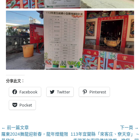
分享此文：
Facebook
Twitter
Pinterest
Pocket
文
← 前一篇文章
下一頁 →
上
下
羅東2024舞龍迎新春，龍年燈籠限
113年宜蘭縣「來客庄、尞天穿」 ~
章