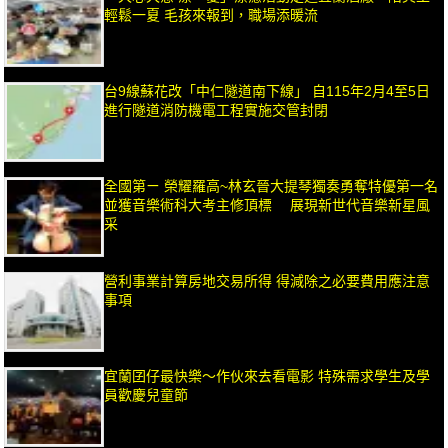
輕鬆一夏 毛孩來報到，職場添暖流
台9線蘇花改「中仁隧道南下線」 自115年2月4至5日
進行隧道消防機電工程實施交管封閉
全國第ㄧ 榮耀羅高~林玄晉大提琴獨奏勇奪特優第一名
並獲音樂術科大考主修頂標 展現新世代音樂新星風
采
營利事業計算房地交易所得 得減除之必要費用應注意
事項
宜蘭囝仔最快樂～作伙來去看電影 特殊需求學生及學
員歡慶兒童節