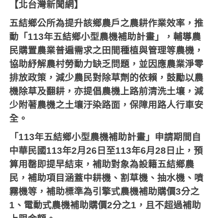
【北台灣新聞網】
五結鄉公所為提升該鄉農戶之農耕作業效率，推
動「
113
年五結鄉小型農機補助計畫」，輔導農
民購置農業普遍需求之田間種植與管理等農機，
協助紓解農村勞動力缺乏問題，並因應農業淨零
排放政策，減少農民對除草劑的依賴，鼓勵以農
機除草及翻耕，亦提倡農機上路前清洗土壤，減
少附著農機之土壤汙染路面，保障用路人行車安
全。
「
113
年五結鄉小型農機補助計畫」申請期間自
中華民國
113
年
2
月
26
日至
113
年
6
月
28
日止，預
算用罄即提早結束，補助對象為設籍五結鄉農
民，補助項目涵蓋中耕機、割草機、抽水機、噴
霧機等，補助標準為引擎式農機補助購價
3
分之
1
、電動式農機補助購價
2
分之
1
，且不超過補助