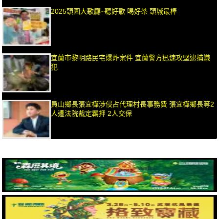
2025頭圍大歌廳~聽好歌 喝好茶 頭城最棒
宜蘭市黎明路民宅爆炸案件 宜蘭警方迅速攻堅逮捕嫌
犯
員山鄉長張宜樺涉侵占代理村長事務費 張宜樺鄉長等2
人遭法院裁定羈押 2人交保