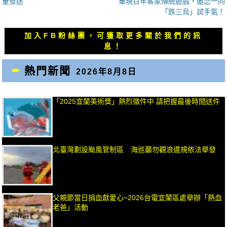
一
一
量發送
重現百年客家傳統遊戲，邀您一同
導
篇
篇
「跌三烏」試手氣！
覽
文
文
章：
章：
加入FB粉絲團，可獲取更多關於我們的訊
息！
熱門新聞
2026年8月8日
「2025宜蘭美術獎」熱烈徵件中 請把握最後時間送件
北臺灣劃設颱風管制區 海巡籲勿觀浪違規依法舉發
父親節當日捐血獻愛心~2026台電宜蘭區處舉辦「熱血
老爸」活動