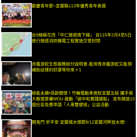
歡慶青年節~宜蘭縣113年優秀青年表揚
台9線蘇花改「中仁隧道南下線」 自115年2月4至5日
進行隧道消防機電工程實施交管封閉
赤腹游蛇生態服務給付說明會-能保育赤腹游蛇又能領
補助這樣的好康等你來＋1
綠能永續•高齡關懷！竹輪電動車進駐宜蘭五結 攜手兩
大聯盟簽署MOU 啟動「碳中和實踐據點」 宣布開放10
個社區免費申請「人車雙健檢」公益活動
開鬼門 祈平安 宜蘭城水燈節8/12宜蘭河畔放水燈!