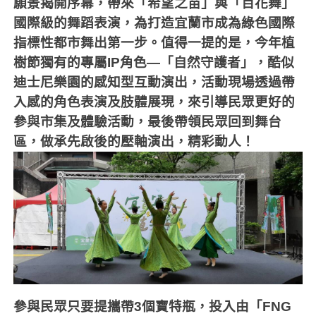
願景揭開序幕，帶來「希望之苗」與「百花舞」
國際級的舞蹈表演，為打造宜蘭市成為綠色國際
指標性都市舞出第一步。值得一提的是，今年植
樹節獨有的專屬
IP
角色—「自然守護者」，酷似
迪士尼樂園的感知型互動演出，活動現場透過帶
入感的角色表演及肢體展現，來引導民眾更好的
參與市集及體驗活動，最後帶領民眾回到舞台
區，做承先啟後的壓軸演出，精彩動人！
參與民眾只要提攜帶
3
個寶特瓶，投入由「
FNG