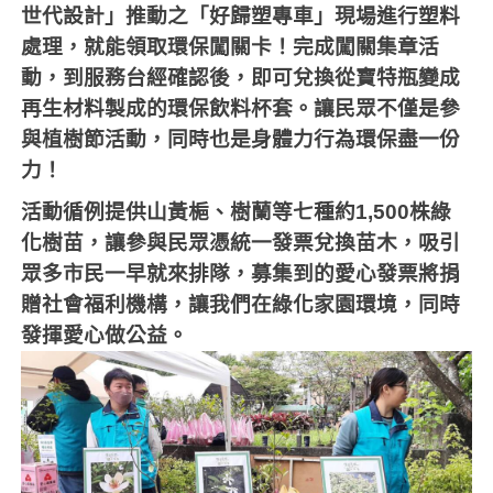
世代設計」推動之「好歸塑專車」現場進行塑料
處理，就能領取環保闖關卡！完成闖關集章活
動，到服務台經確認後，即可兌換從寶特瓶變成
再生材料製成的環保飲料杯套。讓民眾不僅是參
與植樹節活動，同時也是身體力行為環保盡一份
力！
活動循例提供山黃梔、樹蘭等七種約
1,500
株綠
化樹苗，讓參與民眾憑統一發票兌換苗木，吸引
眾多市民一早就來排隊，募集到的愛心發票將捐
贈社會福利機構，讓我們在綠化家園環境，同時
發揮愛心做公益。