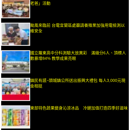
老爸」活動
颱風來臨前 台電宜蘭區處籲請養殖業加強用電檢測以
維安全
國立羅東高中分科測驗大放異彩 滿級分6人、頂標人
數暴增84% 教學成果亮眼
鎮民有感~頭城鎮公所送出振興大禮包 每人3,000元現
金相挺
東部特色蔬果變身沁涼冰品 冷鏈加值打造四季好滋味