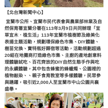
【北台灣新聞中心】
宜蘭市公所、宜蘭市民代表會與農業部林業及自
然保育署宜蘭分署在
113
年
3
月
9
日共同辦理「宜
草宜木．植生活」
113
年宜蘭市植樹節及綠美化
表揚主題活動，規劃環保綠色市集、
DIY
體驗、
樹苗兌換、寶特瓶好歸宿等活動，活動規劃超過
20
組在地攤商打造綠色市集、主廚的產地創意料
理體驗試吃、百花齊放的
DIY
自然生態手作與吃
的永續體驗，其中包含蜂蜜的蜂蠟燭、公園裡的
植物敲染、、親子食育教室等多樣體驗，民眾參
與踴躍，吸引近
2,000
人至宜蘭市中山公園共襄
盛舉。