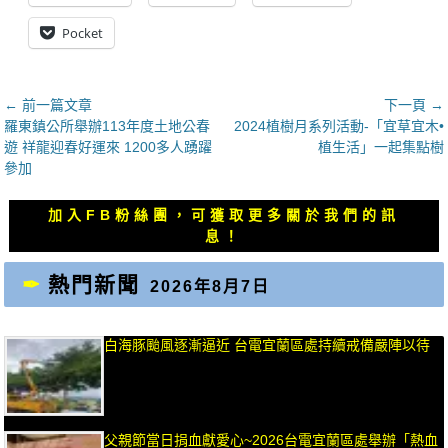
Pocket
文
← 前一篇文章
下一頁 →
上
下
羅東鎮公所舉辦113年度土地公春
2024植樹月系列活動-「宜草宜木•
章
一
一
遊 祥龍迎春好運來 1200多人踴躍
植生活」一起集點樹
導
篇
篇
參加
覽
文
文
章：
章：
加入FB粉絲團，可獲取更多關於我們的訊
息！
熱門新聞
2026年8月7日
白海豚颱風逐漸逼近 台電宜蘭區處持續戒備嚴陣以待
父親節當日捐血獻愛心~2026台電宜蘭區處舉辦「熱血