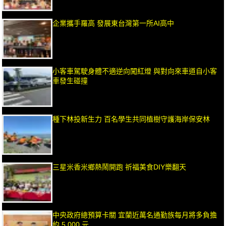
企業攜手羅高 發展東台灣第一所AI高中
小客車駕駛身體不適逆向闖紅燈 與對向來車道自小客
車發生碰撞
種下林投新生力 百名學生共同植樹守護海岸保安林
三星米香米鄉熱鬧開跑 祈福美食DIY樂翻天
中央政府總預算卡關 宜蘭近萬名通勤族每月將多負擔
約 5,000 元