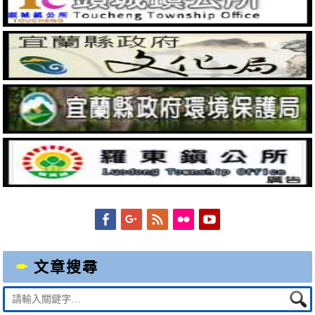
Facebook
Googleplus
Feed
Flickr
YouTube
文章搜尋
Suche
nach: