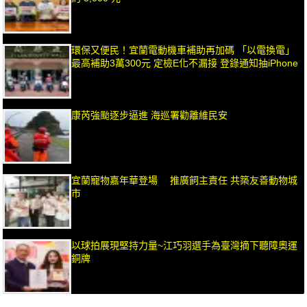
環保又便民！宜蘭電動機車補助再加碼 「以電換電」
最高補助3萬300元 定檢E化不漏接 登錄通知抽iPhone
康芮強颱逐步逼進 海巡署勸離維民安
宜蘭寵物嘉年華登場 推廣飼主責任 共築友善動物城
市
以球拍展現堅持力量~江巧羽選手為臺灣摘下聽障奧運
銅牌