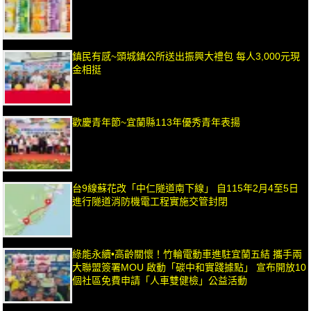
鎮民有感~頭城鎮公所送出振興大禮包 每人3,000元現
金相挺
歡慶青年節~宜蘭縣113年優秀青年表揚
台9線蘇花改「中仁隧道南下線」 自115年2月4至5日
進行隧道消防機電工程實施交管封閉
綠能永續•高齡關懷！竹輪電動車進駐宜蘭五結 攜手兩
大聯盟簽署MOU 啟動「碳中和實踐據點」 宣布開放10
個社區免費申請「人車雙健檢」公益活動