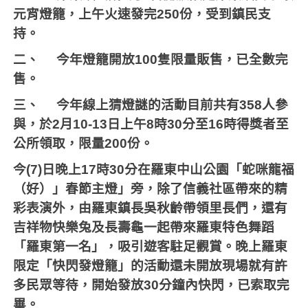
元宵燈籠，上午火速發完
250
份，受到鎮民支
持。
二、
今年燈籠開放
100
隻限量販售，已全數完
售。
三、
今年線上猜燈謎的活動目前共有
358
人參
與，於
2
月
10-13
日上午
8
時
30
分至
16
時得獎者至
公所領取，限量
200
份。
今
(7)
日晚上
17
時
30
分在羅東中山公園「蛇咪龍福
（好）」春節主燈」旁，除了信義社區帶來的精
彩表演外，由羅東鎮長吳秋齡帶領里長們，還有
吉祥物快樂兔及長壽龜一起帶來羅東特色舞蹈
「羅東第一名」，吸引遊客駐足觀賞。晚上羅東
限定「快閃發燈籠」的活動還未開放現場就有許
多民眾等待，開始發放
30
分鐘內快閃，已索取完
畢。