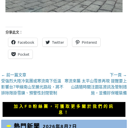
分享此文：
Facebook
Twitter
Pinterest
Pocket
文
← 前一篇文章
下一頁 →
上
下
受強烈大陸冷氣團或寒流南下低溫
寒流來襲 太平山雪景再現 提醒要上
章
一
一
影響台7甲線南山至勝光路段，將不
山請隨時關注園區資訊及管制措
導
篇
篇
排除限掛雪鍊、預警性封閉管制
施，並備好保暖裝備
覽
文
文
章：
章：
加入FB粉絲團，可獲取更多關於我們的訊
息！
熱門新聞
2026年8月7日