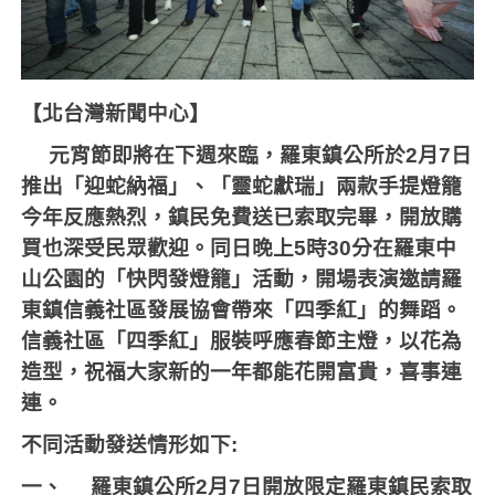
【北台灣新聞中心】
元宵節即將在下週來臨，羅東鎮公所於
2
月
7
日
推出「迎蛇納福」、「靈蛇獻瑞」兩款手提燈籠
今年反應熱烈，鎮民免費送已索取完畢，開放購
買也深受民眾歡迎。同日晚上
5
時
30
分在羅東中
山公園的「快閃發燈籠」活動，開場表演邀請羅
東鎮信義社區發展協會帶來「四季紅」的舞蹈。
信義社區「四季紅」服裝呼應春節主燈，以花為
造型，祝福大家新的一年都能花開富貴，喜事連
連。
不同活動發送情形如下
:
一、
羅東鎮公所
2
月
7
日開放限定羅東鎮民索取