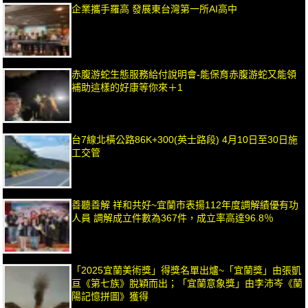
企業攜手羅高 發展東台灣第一所AI高中
赤腹游蛇生態服務給付說明會-能保育赤腹游蛇又能領
補助這樣的好康等你來＋1
台7線北橫公路86K+300(英士路段) 4月10日至30日施
工交管
善聽善解 祥和共好~宜蘭市表揚112年度調解績優有功
人員 調解成立件數為367件，成立率高達96.8％
「2025宜蘭美術獎」得獎名單出爐~「宜蘭獎」由張凱
亘《第七族》脫穎而出；「宜蘭意象獎」由李沛岑《蘭
陽記憶拼圖》獲得