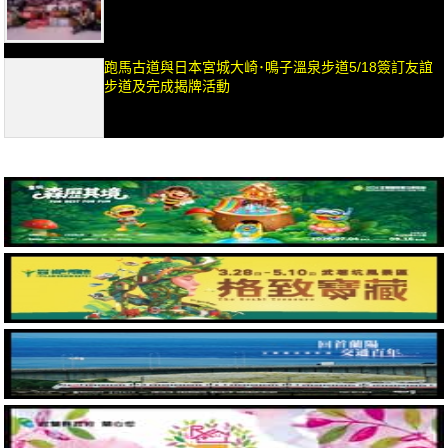
跑馬古道與日本宮城大崎･鳴子溫泉步道5/18簽訂友誼
步道及完成揭牌活動