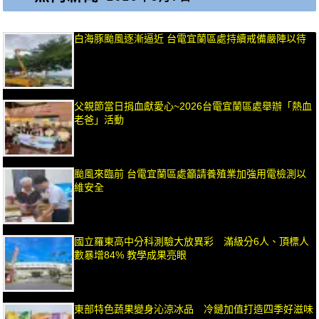
白海豚颱風逐漸逼近 台電宜蘭區處持續戒備嚴陣以待
父親節當日捐血獻愛心~2026台電宜蘭區處舉辦「熱血
老爸」活動
颱風來臨前 台電宜蘭區處籲請養殖業加強用電檢測以
維安全
國立羅東高中分科測驗大放異彩 滿級分6人、頂標人
數暴增84% 教學成果亮眼
東部特色蔬果變身沁涼冰品 冷鏈加值打造四季好滋味