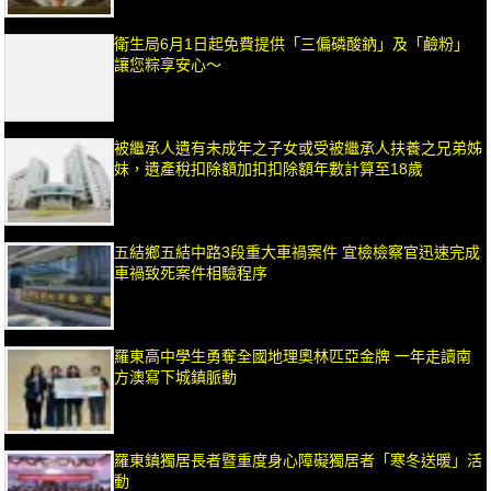
衛生局6月1日起免費提供「三偏磷酸鈉」及「鹼粉」
讓您粽享安心～
被繼承人遺有未成年之子女或受被繼承人扶養之兄弟姊
妹，遺產稅扣除額加扣扣除額年數計算至18歲
五結鄉五結中路3段重大車禍案件 宜檢檢察官迅速完成
車禍致死案件相驗程序
羅東高中學生勇奪全國地理奧林匹亞金牌 一年走讀南
方澳寫下城鎮脈動
羅東鎮獨居長者暨重度身心障礙獨居者「寒冬送暖」活
動