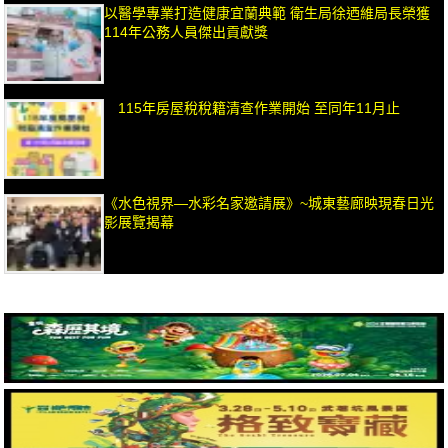
以醫學專業打造健康宜蘭典範 衛生局徐迺維局長榮獲
114年公務人員傑出貢獻獎
115年房屋稅稅籍清查作業開始 至同年11月止
《水色視界—水彩名家邀請展》~城東藝廊映現春日光
影展覽揭幕