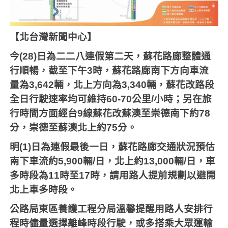
【北台灣新聞中心】
今
(28)
日為二二八連假第二天，蘇花路廊整體通
行順暢，截至下午
3
時，蘇花路廊南下方向車流
量為
3,642
輛，北上方向為
3,340
輛，蘇花改路段
全日行駛速率均可維持
60-70
公里
/
小時；另在旅
行時間方面經台
9
線蘇花改蘇澳至崇德南下約
78
分，崇德至蘇澳北上約
75
分。
明
(1)
日為連假最後一日，蘇花路廊交通狀況預估
南下車流約
5,900
輛
/
日，北上約
13,000
輛
/
日，車
多時段為
11
時至
17
時，請用路人提前規劃以避開
北上車多時段。
公路局東區養護工程分局溫馨提醒用路人安排行
程時儘量選擇離峰時段行駛，或多搭乘大眾運輸