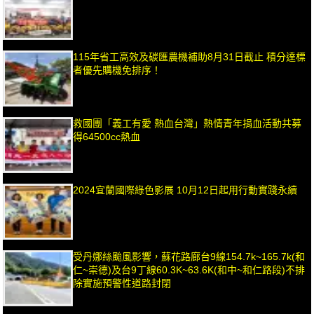
115年省工高效及碳匯農機補助8月31日截止 積分達標
者優先購機免排序！
救國團「義工有愛 熱血台灣」熱情青年捐血活動共募
得64500cc熱血
2024宜蘭國際綠色影展 10月12日起用行動實踐永續
受丹娜絲颱風影響，蘇花路廊台9線154.7k~165.7k(和
仁~崇德)及台9丁線60.3K~63.6K(和中~和仁路段)不排
除實施預警性道路封閉