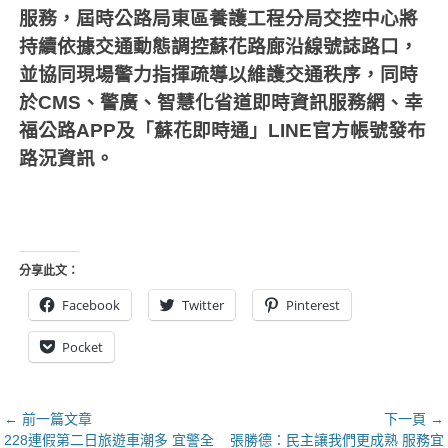
服務，屆時公路局東區養護工程分局交控中心將
持續依據交通動態調控蘇花路廊沿線號誌路口，
並協同現場警力指揮疏導以維護交通秩序，同時
於
CMS
、警廣、智慧化省道即時資訊服務網、幸
福公路
APP
及「蘇花即時通」
LINE
官方帳號發布
路況資訊。
分享此文：
Facebook
Twitter
Pinterest
Pocket
文
← 前一篇文章
下一頁 →
上
下
228連假第二日旅遊車潮多 宜警全
張勝德：民主讓我們更成熟 服務宜
章