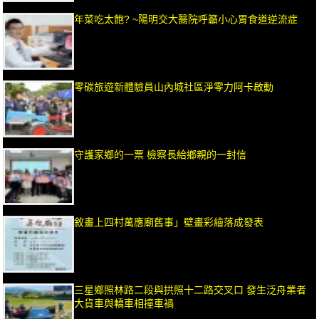
年菜吃太飽? ~陽明交大醫院呼籲小心胃食道逆流症
零碳旅遊新體驗員山內城社區淨零力阿卡啟動
守護家鄉的一票 檢察長給鄉親的一封信
敘畫上四村萬應廟舊事」壁畫彩繪落成發表
三星鄉照林路二段與拱照十二路交叉口 發生泛舟業者
大貨車與轎車相撞車禍