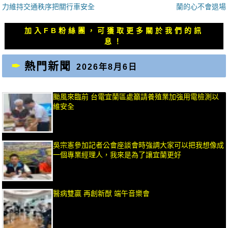
一
一
力維持交通秩序把關行車安全
蘭的心不會退場
導
篇
篇
覽
文
文
加入FB粉絲團，可獲取更多關於我們的訊
章：
章：
息！
熱門新聞
2026年8月6日
颱風來臨前 台電宜蘭區處籲請養殖業加強用電檢測以
維安全
吳宗憲參加記者公會座談會時強調大家可以把我想像成
一個專業經理人，我來是為了讓宜蘭更好
醫病雙贏 再創新猷 端午音樂會