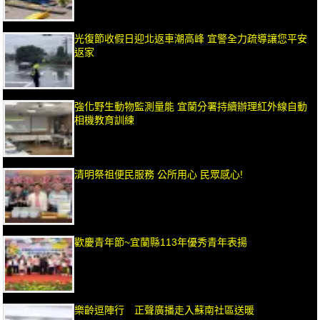
光復節收假日迎北返車潮高峰 宜警全力疏導讓您平安
返家
強化野生動物監測量能 宜蘭分署持續辦理紅外線自動
相機教育訓練
清明祭祖便民服務 公所用心 民眾感心!
歡慶青年節~宜蘭縣113年優秀青年表揚
樂齡逗陣行 正聲廣播走入蘇南社區送暖