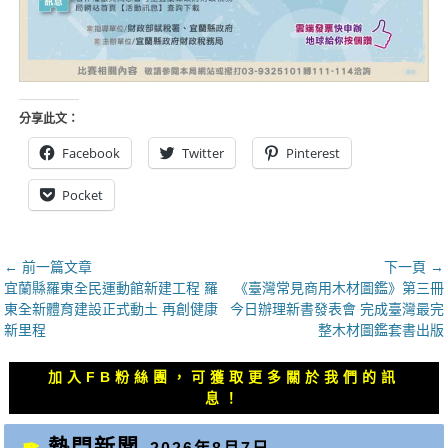
分享此文：
Facebook
Twitter
Pinterest
Pocket
文
← 前一篇文章
下一頁 →
上
下
宜蘭縣羅東全民運動館新建工程 羅
《臺灣常見商用木材圖鑑》第三冊
章
一
一
東全新體育建設正式動土 再創健康
今日辦理新書發表會 完成臺灣最完
導
篇
篇
新里程
整木材圖鑑套書出版
覽
文
文
章：
章：
加入FB粉絲團，可獲取更多關於我們的訊
息！
熱門新聞