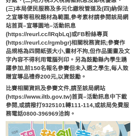
好處、
(
二
)
地方稅
3
大稅開徵訊息及節稅優惠、
(
三
)
本局便民服務及多元化繳稅管道及
(
四
)
納保法
之宣導等租稅題材為範圍
,
參考素材請參閱該局網
站首頁
–
宣導園地
–
活動訊息
(https://reurl.cc/lRqbLq)
或
FB
粉絲專頁
(https://reurl.cc/rgmbgr)
相關稅務資訊
;
參賽作
品規格為四開紙張大小
,
畫材不拘
,
但作品圖畫及文
字內容不得利用電腦列印。另為鼓勵縣內學生踴
躍參加
,
前
150
名報名參賽但未入選之學生
,
每人致
贈宣導品禮券
200
元
,
以資鼓勵。
比賽相關資訊及參賽文件
,
請至該局網站
(https://www.iltb.gov.tw)
首頁
–
活動訊息中下載
參閱
,
或請撥打
9325101
轉
111-114,
或該局免費服
務電話
0800-396969
洽詢。