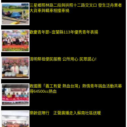
三星鄉照林路二段與拱照十二路交叉口 發生泛舟業者
大貨車與轎車相撞車禍
歡慶青年節~宜蘭縣113年優秀青年表揚
清明祭祖便民服務 公所用心 民眾感心!
救國團「義工有愛 熱血台灣」熱情青年捐血活動共募
得64500cc熱血
樂齡逗陣行 正聲廣播走入蘇南社區送暖