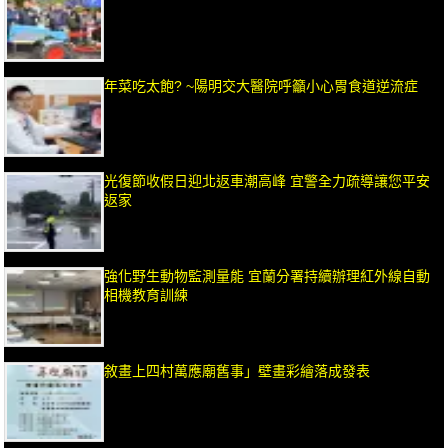
年菜吃太飽? ~陽明交大醫院呼籲小心胃食道逆流症
光復節收假日迎北返車潮高峰 宜警全力疏導讓您平安
返家
強化野生動物監測量能 宜蘭分署持續辦理紅外線自動
相機教育訓練
敘畫上四村萬應廟舊事」壁畫彩繪落成發表