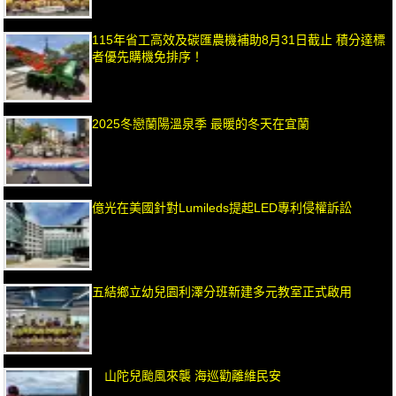
115年省工高效及碳匯農機補助8月31日截止 積分達標
者優先購機免排序！
2025冬戀蘭陽溫泉季 最暖的冬天在宜蘭
億光在美國針對Lumileds提起LED專利侵權訴訟
五結鄉立幼兒園利澤分班新建多元教室正式啟用
山陀兒颱風來襲 海巡勸離維民安