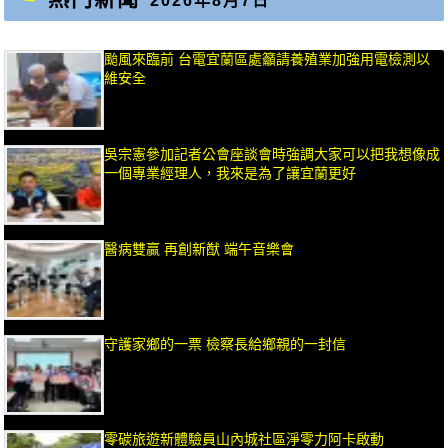
2026年8月7日
颱風來臨前 台電宜蘭區處籲請養殖業加強用電檢測以
維安全
吳宗憲參加記者公會座談會時強調大家可以把我想像成
一個專業經理人，我來是為了讓宜蘭更好
醫病雙贏 再創新猷 端午音樂會
守護家鄉的一票 檢察長給鄉親的一封信
零碳旅遊新體驗員山內城社區淨零力阿卡啟動