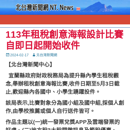
113年租稅創意海報設計比賽
自即日起開始收件
Posted
Autor
2024-02-17
北台灣新聞網
on
【北台灣新聞中心】
宜蘭縣政府財政稅務局為提升縣內學生租稅觀
念
,
舉辦租稅創意海報比賽
,
收件日期至
5
月
3
日截
止
,
歡迎縣內各國中、小學生踴躍投件。
該局表示
,
比賽對象分為國小組及國中組
,
採個人創
作
,
由學校推薦或個人自行送件皆可。
作品主題以
(
一
)
統一發票兌獎
APP
及雲端發票的