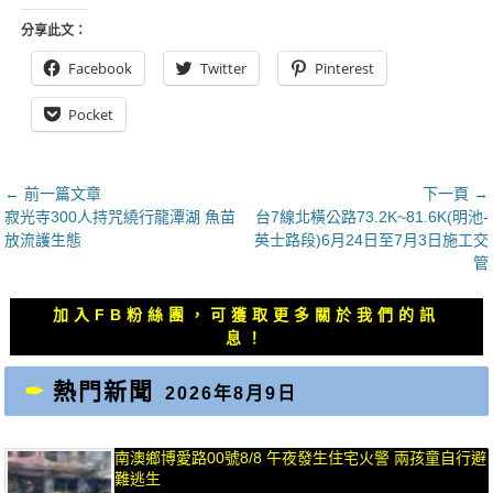
分享此文：
Facebook
Twitter
Pinterest
Pocket
文
← 前一篇文章
下一頁 →
上
下
寂光寺300人持咒繞行龍潭湖 魚苗
台7線北橫公路73.2K~81.6K(明池-
章
一
一
放流護生態
英士路段)6月24日至7月3日施工交
導
篇
篇
管
覽
文
文
章：
章：
加入FB粉絲團，可獲取更多關於我們的訊
息！
熱門新聞
2026年8月9日
南澳鄉博愛路00號8/8 午夜發生住宅火警 兩孩童自行避
難逃生