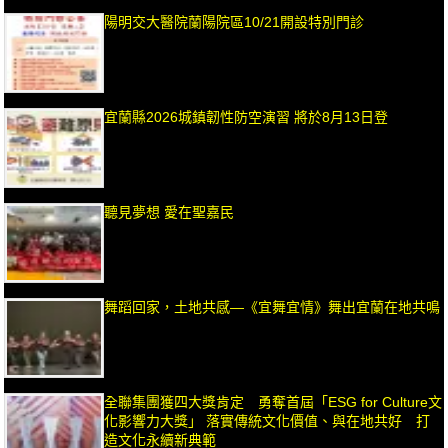
陽明交大醫院蘭陽院區10/21開設特別門診
宜蘭縣2026城鎮韌性防空演習 將於8月13日登
聽見夢想 愛在聖嘉民
舞蹈回家，土地共感—《宜舞宜情》舞出宜蘭在地共鳴
全聯集團獲四大獎肯定 勇奪首屆「ESG for Culture文
化影響力大獎」 落實傳統文化價值、與在地共好 打
造文化永續新典範