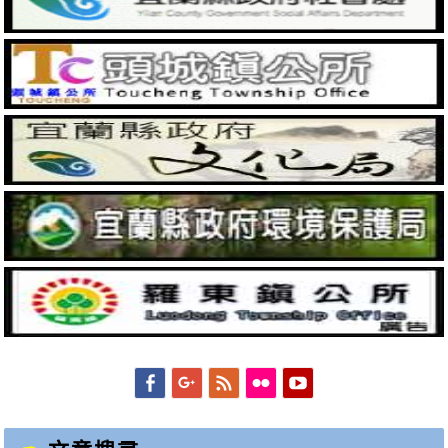
Facebook
Googleplus
Feed
Flickr
YouTube