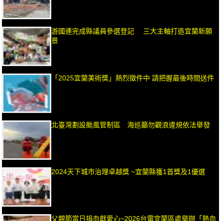
游國連完成縣議員參選登記 三大主軸打造宜蘭新願
景
「2025宜蘭美術獎」熱烈徵件中 請把握最後時間送件
北臺灣劃設颱風管制區 海巡籲勿觀浪違規依法舉發
2024天下城市治理卓越獎 ~宜蘭縣獲1首獎及1優選
父親節當日捐血獻愛心~2026台電宜蘭區處舉辦「熱血