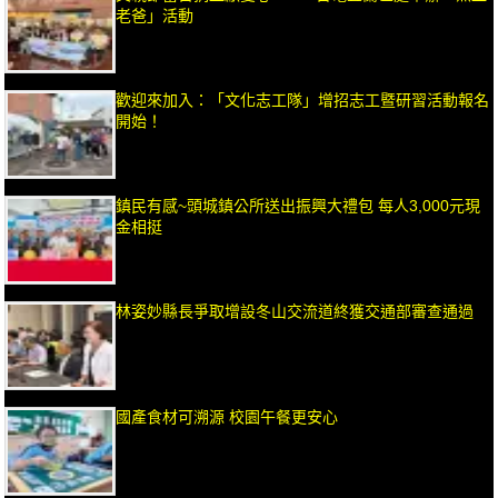
老爸」活動
歡迎來加入：「文化志工隊」增招志工暨研習活動報名
開始！
鎮民有感~頭城鎮公所送出振興大禮包 每人3,000元現
金相挺
林姿妙縣長爭取增設冬山交流道終獲交通部審查通過
國產食材可溯源 校園午餐更安心