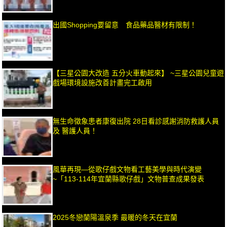
出國Shopping要留意 食品藥品醫材有限制！
【三星公園大改造 五分火車動起來】 ~三星公園兒童遊
戲場環境設施改善計畫完工啟用
無生命徵象患者康復出院 28日看診感謝消防救護人員
及 醫護人員！
風華再現—從歌仔戲文物看工藝美學與時代演變
~「113-114年宜蘭縣歌仔戲」文物普查成果發表
2025冬戀蘭陽溫泉季 最暖的冬天在宜蘭