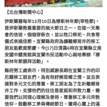
【北台灣新聞中心】
伊斯蘭曆每年
12
月
10
日為穆斯林年節
(
宰牲節
)
，
是伊斯蘭教最重要的兩大節日之一，在這一天集
會的信徒，個個穿新衣，並以牲口祭祀、共食等
儀式來過佳節。宜蘭縣政府為讓離鄉背井的移工
朋友能歡度節慶，今
(17)
日清晨
6
時在宜蘭縣立南
安國中體育館與宜蘭市民活動中心兩地舉辦「穆
斯林年節膜拜活動」。
縣府勞工處表示，特別感謝長期在宜蘭工作的印
尼籍移工朋友們，為有效紓解思鄉之情，並且表
達對多元文化的尊重，移工朋友為了生計離鄉背
井工作，支撐他們的往往是家庭和宗教力量，需
要我們以同理心理解及善待，尊重移工多元宗教
信仰，鼓勵移工參與傳統節日，獲得心靈上的滿