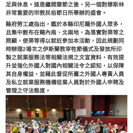
足與休息。這是繼開齋節之後，另一個對穆斯林
非常重要的宗教民俗節日所舉辦的盛會。
縣府勞工處指出，鑑於本縣印尼籍外國人眾多，
且集中散布在轄內南、北兩地，為落實對渠等之
照顧，使渠等得以就近參加本活動，因此規劃同
時辦理
2
場次之伊斯蘭教宰牲節儀式及發放所印
製之就業服務法等相關法規之文宣資料，有效提
升並強化外國人對國內相關法令之認知，以保障
其自身權益，並藉此督促所屬之外國人專責人員
及私立就業服務機構從業人員對於外國人申聘及
管理之守法態度。