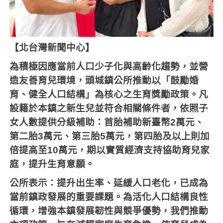
【北台灣新聞中心】
為積極因應當前人口少子化與高齡化趨勢，並營
造友善育兒環境，頭城鎮公所推動以「鼓勵婚
育、健全人口結構」為核心之生育獎勵政策。凡
設籍於本鎮之新生兒並符合相關條件者，依照子
女人數提供分級補助：首胎補助新臺幣
2
萬元、
第二胎
3
萬元、第三胎
5
萬元，第四胎及以上則加
倍提高至
10
萬元，期以實質經濟支持協助育兒家
庭，提升生育意願。
公所表示：提升出生率、延緩人口老化，已成為
當前鎮政發展的重要課題。為活化人口結構良性
循環，增強本鎮發展韌性與競爭優勢，我們推動