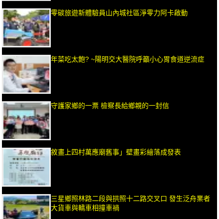
零碳旅遊新體驗員山內城社區淨零力阿卡啟動
年菜吃太飽? ~陽明交大醫院呼籲小心胃食道逆流症
守護家鄉的一票 檢察長給鄉親的一封信
敘畫上四村萬應廟舊事」壁畫彩繪落成發表
三星鄉照林路二段與拱照十二路交叉口 發生泛舟業者
大貨車與轎車相撞車禍