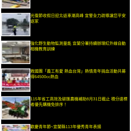
光復節收假日迎北返車潮高峰 宜警全力疏導讓您平安
返家
強化野生動物監測量能 宜蘭分署持續辦理紅外線自動
相機教育訓練
救國團「義工有愛 熱血台灣」熱情青年捐血活動共募
得64500cc熱血
115年省工高效及碳匯農機補助8月31日截止 積分達標
者優先購機免排序！
歡慶青年節~宜蘭縣113年優秀青年表揚