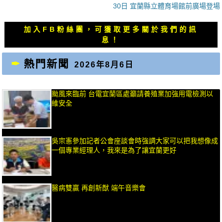
一
一
30日 宜蘭縣立體育場館前廣場登場
導
篇
篇
覽
文
文
加入FB粉絲團，可獲取更多關於我們的訊
章：
章：
息！
熱門新聞
2026年8月6日
颱風來臨前 台電宜蘭區處籲請養殖業加強用電檢測以
維安全
吳宗憲參加記者公會座談會時強調大家可以把我想像成
一個專業經理人，我來是為了讓宜蘭更好
醫病雙贏 再創新猷 端午音樂會