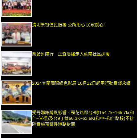
清明祭祖便民服務 公所用心 民眾感心!
樂齡逗陣行 正聲廣播走入蘇南社區送暖
2024宜蘭國際綠色影展 10月12日起用行動實踐永續
受丹娜絲颱風影響，蘇花路廊台9線154.7k~165.7k(和
仁~崇德)及台9丁線60.3K~63.6K(和中~和仁路段)不排
除實施預警性道路封閉