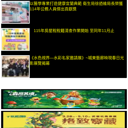
以醫學專業打造健康宜蘭典範 衛生局徐迺維局長榮獲
114年公務人員傑出貢獻獎
115年房屋稅稅籍清查作業開始 至同年11月止
《水色視界—水彩名家邀請展》~城東藝廊映現春日光
影展覽揭幕