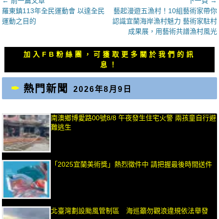
文
← 前一篇文章
下一頁 →
上
下
羅東鎮113年全民運動會 以達全民
藝起漫遊五漁村！10組藝術家帶你
章
一
一
運動之目的
認識宜蘭海岸漁村魅力 藝術家駐村
導
篇
篇
成果展，用藝術共譜漁村風光
覽
文
文
章：
章：
加入FB粉絲團，可獲取更多關於我們的訊
息！
熱門新聞
2026年8月9日
南澳鄉博愛路00號8/8 午夜發生住宅火警 兩孩童自行避
難逃生
「2025宜蘭美術獎」熱烈徵件中 請把握最後時間送件
北臺灣劃設颱風管制區 海巡籲勿觀浪違規依法舉發