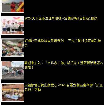
2024天下城市治理卓越獎 ~宜蘭縣獲1首獎及1優選
游國連完成縣議員參選登記 三大主軸打造宜蘭新願
景
歡迎來加入：「文化志工隊」增招志工暨研習活動報名
開始！
父親節當日捐血獻愛心~2026台電宜蘭區處舉辦「熱血
老爸」活動