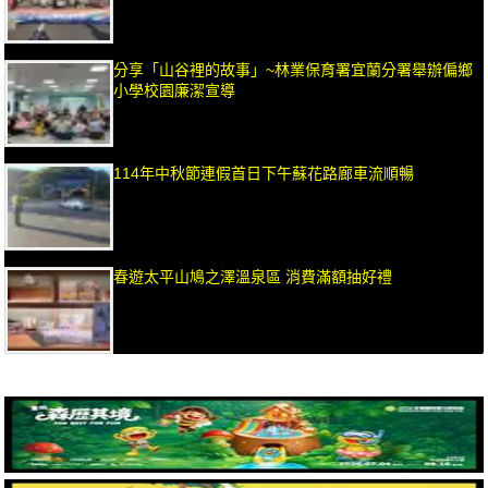
分享「山谷裡的故事」~林業保育署宜蘭分署舉辦偏鄉
小學校園廉潔宣導
114年中秋節連假首日下午蘇花路廊車流順暢
春遊太平山鳩之澤溫泉區 消費滿額抽好禮