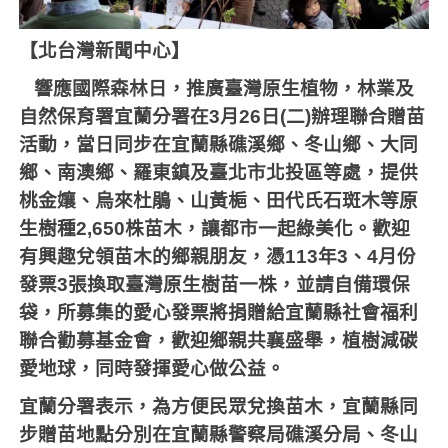
【北台灣新聞中心】
響應國際森林日，推廣臺灣原生植物，林業及
自然保育署宜蘭分署在
3
月
26
日
(
二
)
辦理聯合贈苗
活動，當日同步在宜蘭縣礁溪鄉、冬山鄉、大同
鄉、南澳鄉、羅東鎮及臺北市北投區等處，提供
桃金孃、烏來杜鵑、山黃梔、田代氏石斑木等原
生樹種
2,650
株苗木，讓都市一起綠美化。歡迎
有興趣兌領苗木的鄉親朋友，憑
113
年
3
、
4
月份
發票
3
張換取臺灣原生樹苗一株，並請自備環保
袋，所募集的愛心發票將捐贈給宜蘭縣社會福利
聯合勸募基金會，歡迎鄉親共襄盛舉，植樹減碳
愛地球，同時發揮愛心做公益。
宜蘭分署表示，為方便民眾兌換苗木，宜蘭縣同
步贈苗地點分別在宜蘭縣警察局礁溪分局、冬山