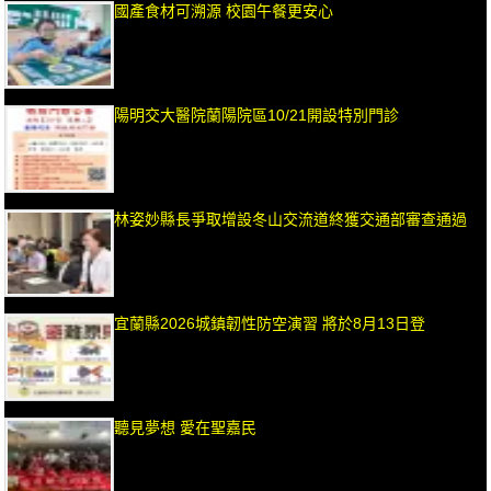
國產食材可溯源 校園午餐更安心
陽明交大醫院蘭陽院區10/21開設特別門診
林姿妙縣長爭取增設冬山交流道終獲交通部審查通過
宜蘭縣2026城鎮韌性防空演習 將於8月13日登
聽見夢想 愛在聖嘉民