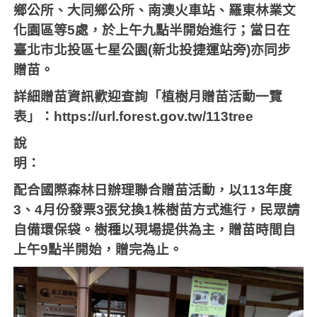
鄉公所、大同鄉公所、南澳火車站、羅東林業文
化園區等
5
處，於上午九點半開始進行；當日在
臺北市北投區七星公園
(
新北投捷運站旁
)
亦同步
贈苗。
詳細贈苗資訊歡迎查詢「植樹月贈苗活動一覽
表」：
https://url.forest.gov.tw/113tree
說
明：
配合國際森林日辦理聯合贈苗活動，以
113
年度
3
、
4
月份發票
3
張兌換
1
株樹苗方式進行，民眾請
自備環保袋。樹種以現場提供為主，贈苗時間自
上午
9
點半開始，贈完為止。