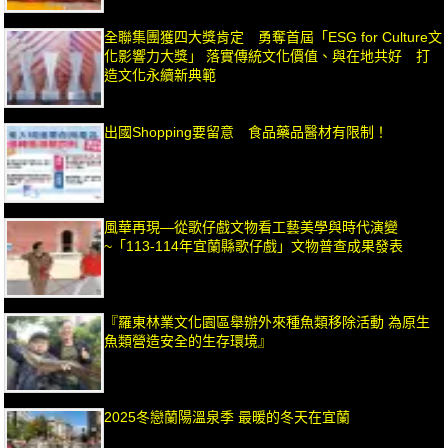
全聯集團獲四大獎肯定 勇奪首屆「ESG for Culture文
化影響力大獎」 落實傳統文化價值、與在地共好 打
造文化永續新典範
出國Shopping要留意 食品藥品醫材有限制！
風華再現—從歌仔戲文物看工藝美學與時代演變
~「113-114年宜蘭縣歌仔戲」文物普查成果發表
『羅東林業文化園區舉辦外來種魚類移除活動 為原生
魚類營造安全的生存環境』
2025冬戀蘭陽溫泉季 最暖的冬天在宜蘭