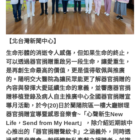
【北台灣新聞中心】
生命形體的消逝令人感傷，但如果生命的終止，
可以透過器官捐贈重啟另一段生命，讓愛重生，
是再創生命最高的價值，更是值得敬佩與推廣
的。陽明交大醫院為讓民眾能更了解器官捐贈的
內容與發揮大愛延續生命的意義，並響應器官捐
贈移植登錄及病人自主推廣中心全國器官捐贈宣
導月活動，於今
(20)
日於蘭陽院區一樓大廳辦理
器官捐贈宣導暨感恩音樂會
~
「心聲新生
New
Life
，
Send from My Heart
」，除介紹近期該中
心推出的「器官捐贈聲紋卡」之涵義外，同時透