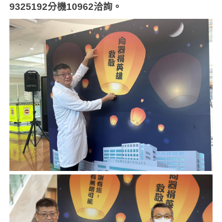
9325192
分機
10962
洽詢。