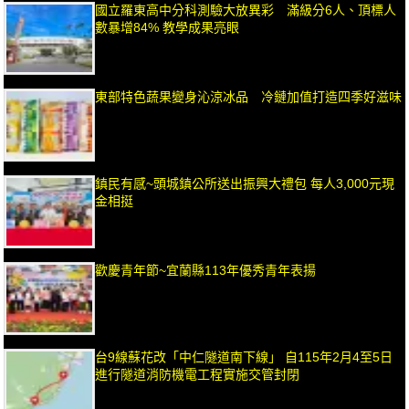
國立羅東高中分科測驗大放異彩 滿級分6人、頂標人
數暴增84% 教學成果亮眼
東部特色蔬果變身沁涼冰品 冷鏈加值打造四季好滋味
鎮民有感~頭城鎮公所送出振興大禮包 每人3,000元現
金相挺
歡慶青年節~宜蘭縣113年優秀青年表揚
台9線蘇花改「中仁隧道南下線」 自115年2月4至5日
進行隧道消防機電工程實施交管封閉