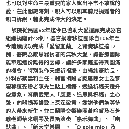
也可以對生命中最重要的家人說出平常不敢說的
愛，在此關鍵時刻，親人可以親耳聽見捐贈者的
親口訴說，藉此完成偉大的決定。
該院從民國
93
年迄今已協助大愛遺願完成器官
組織捐贈計
43
例，器官捐贈移植團隊自
106
年至
今陸續成功完成「愛留宜蘭」之腎臟移植達
17
例，醫院為感恩器捐者的無私大愛，讓醫療團隊
能牽起這份難得的因緣，讓許多家庭能得到圓滿
的機會，特別製作天燈祈福牆，由楊純豪院長、
外科部蔡建和主任、器官捐贈者家屬陳女士及腎
臟移植受贈者陳先生貼上標語，透過祈福天燈升
空意象，將乘載眾人「感恩、追思與祝福」之心
聲，向器捐英雄致上深深敬意，謝謝他們為等待
的人帶來新生。並由蘭陽交響樂團黃吟賀及石芳
瑜老師帶來鋼琴及長笛演奏「嘉禾舞曲」、「幽
默曲」、「新天堂樂園」、「
O sole mio
」及