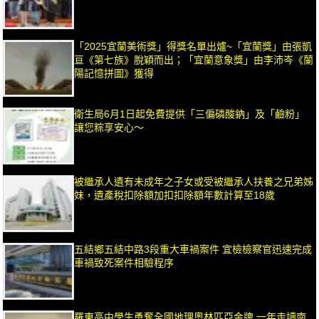
「2025宜蘭美術獎」得獎名單出爐~「宜蘭獎」由張凱
亘《第七族》脫穎而出；「宜蘭意象獎」由李沛岑《蘭
陽記憶拼圖》獲得
衛生局6月1日起免費提供「三偏磷酸鈉」及「鹼粉」
讓您粽享安心～
被繼承人遺有未成年之子女或受被繼承人扶養之兄弟姊
妹，遺產稅扣除額加扣扣除額年數計算至18歲
五結鄉五結中路3段重大車禍案件 宜檢檢察官迅速完成
車禍致死案件相驗程序
羅東高中學生勇奪全國地理奧林匹亞金牌 一年走讀南