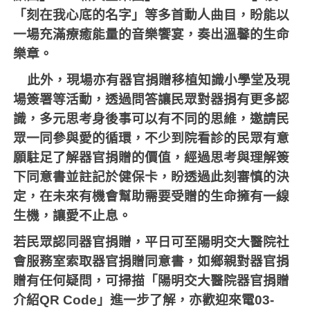
「刻在我心底的名字」等多首動人曲目，盼能以
一場充滿療癒能量的音樂饗宴，奏出溫馨的生命
樂章。
此外，現場亦有器官捐贈移植知識小學堂及現
場簽署等活動，透過問答讓民眾對器捐有更多認
識，多元思考身後事可以有不同的思維，邀請民
眾一同參與愛的循環，不少到院看診的民眾有意
願駐足了解器官捐贈的價值，經過思考與理解簽
下同意書並註記於健保卡，盼透過此刻審慎的決
定，在未來有機會幫助需要受贈的生命擁有一線
生機，讓愛不止息。
若民眾認同器官捐贈，平日可至陽明交大醫院社
會服務室索取器官捐贈同意書，如鄉親對器官捐
贈有任何疑問，可掃描「陽明交大醫院器官捐贈
介紹
QR Code
」進一步了解，亦歡迎來電
03-