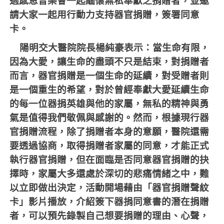
過感恩音樂會一起緬懷無私奉獻之捐贈者，並邀
請大家一起用行動力支持器官捐贈，簽署同意
卡。
陽明交大醫院院長楊純豪表示：當生命有限，
因為大愛，讓生命的盡頭不只是結束，對捐贈者
而言，器官捐贈是一個生命的延續，對受贈者則
是一個重生的希望，對於曾經奉獻大愛延續生命
的每一位器捐英雄與他的家屬，無私的精神與勇
氣是值得我們敬佩與感謝的。然而，根據現行器
官捐贈流程，除了捐贈者本身的意願，醫院還需
要透過協商，取得捐贈者家屬的同意，才能正式
執行器官捐贈，但在面臨是否同意器官捐贈的抉
擇時，家屬大多還處於深切的悲痛情緒之中，難
以立即做出決定，活動開場藉由「器官捐贈聲紋
卡」影片播放，介紹簽下器捐同意書的潛在捐贈
者，可以預先錄製自己想要捐贈的理由、心聲，