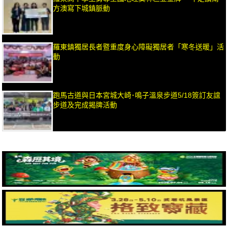
方澳寫下城鎮脈動
羅東鎮獨居長者暨重度身心障礙獨居者「寒冬送暖」活
動
跑馬古道與日本宮城大崎･鳴子溫泉步道5/18簽訂友誼
步道及完成揭牌活動