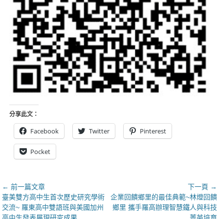
分享此文：
Facebook
Twitter
Pinterest
Pocket
文
← 前一篇文章
下一頁 →
上
下
臺美雙方高中生首次歷史研究學術
企業回饋鄉里的最佳典範~林燈回饋
章
一
一
交流~ 羅東高中雙語班與美國加州
鄉里 攜手羅高辦理智慧鐵人與科技
導
篇
篇
高中生發表展現研究成果
菁英培育