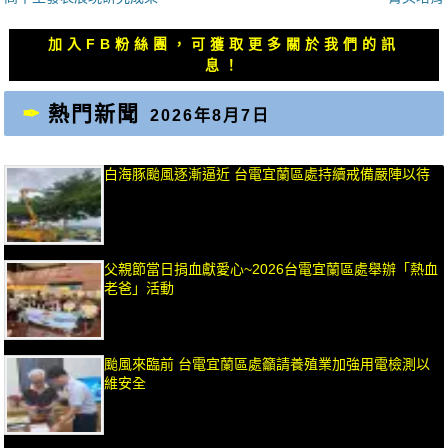
覽
文
文
章：
章：
加入FB粉絲團，可獲取更多關於我們的訊
息！
熱門新聞
2026年8月7日
白海豚颱風逐漸逼近 台電宜蘭區處持續戒備嚴陣以待
父親節當日捐血獻愛心~2026台電宜蘭區處舉辦「熱血
老爸」活動
颱風來臨前 台電宜蘭區處籲請養殖業加強用電檢測以
維安全