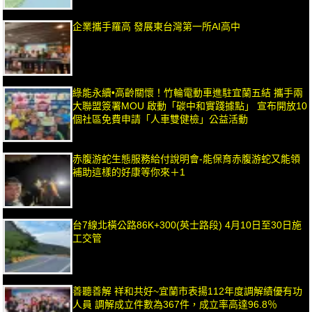
企業攜手羅高 發展東台灣第一所AI高中
綠能永續•高齡關懷！竹輪電動車進駐宜蘭五結 攜手兩
大聯盟簽署MOU 啟動「碳中和實踐據點」 宣布開放10
個社區免費申請「人車雙健檢」公益活動
赤腹游蛇生態服務給付說明會-能保育赤腹游蛇又能領
補助這樣的好康等你來＋1
台7線北橫公路86K+300(英士路段) 4月10日至30日施
工交管
善聽善解 祥和共好~宜蘭市表揚112年度調解績優有功
人員 調解成立件數為367件，成立率高達96.8％