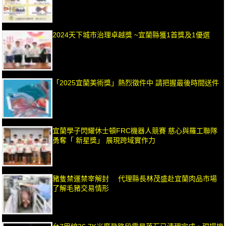
2024天下城市治理卓越獎 ~宜蘭縣獲1首獎及1優選
「2025宜蘭美術獎」熱烈徵件中 請把握最後時間送件
宜蘭學子閃耀休士頓FRC機器人競賽 慈心與羅工聯隊
勇奪「 新星獎」 展現跨域實作力
豬隻禁運禁宰解封 代理縣長林茂盛赴宜蘭肉品市場
了解毛豬交易情形