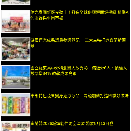
億光泰國新廠今動土！打造全球供應鏈關鍵樞紐 瞄準AI
伺服器與車用市場
游國連完成縣議員參選登記 三大主軸打造宜蘭新願
景
國立羅東高中分科測驗大放異彩 滿級分6人、頂標人
數暴增84% 教學成果亮眼
東部特色蔬果變身沁涼冰品 冷鏈加值打造四季好滋味
宜蘭縣2026城鎮韌性防空演習 將於8月13日登