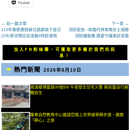
Pocket
文
← 前一篇文章
下一頁 →
上
下
113年春節連假蘇花路廊南下首日
消防家族 ~故國代林束梅女士捐贈
章
一
一
(2/8)車流預估自凌晨4時起湧現
消防護裝備 遺愛守護美好宜蘭
導
篇
篇
覽
文
文
加入FB粉絲團，可獲取更多關於我們的訊
章：
章：
息！
熱門新聞
2026年8月10日
南澳鄉博愛路00號8/8 午夜發生住宅火警 兩孩童自行避
難逃生
羅東自然教育中心邀請您踏上世界級寧靜步道，展開
「靜心」之旅