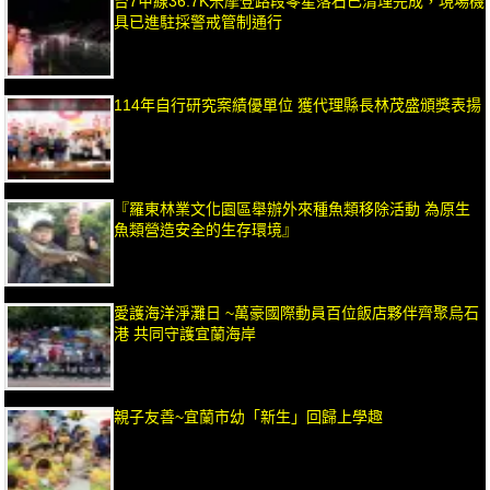
台7甲線36.7K米摩登路段零星落石已清理完成，現場機
具已進駐採警戒管制通行
114年自行研究案績優單位 獲代理縣長林茂盛頒獎表揚
『羅東林業文化園區舉辦外來種魚類移除活動 為原生
魚類營造安全的生存環境』
愛護海洋淨灘日 ~萬豪國際動員百位飯店夥伴齊聚烏石
港 共同守護宜蘭海岸
親子友善~宜蘭市幼「新生」回歸上學趣