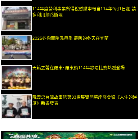
114年度營利事業所得稅暫繳申報自114年9月1日起 請
多利用網路辦理
2025冬戀蘭陽溫泉季 最暖的冬天在宜蘭
天籟之聲在羅東~羅東鎮114年歌唱比賽熱烈登場
阮義忠台灣故事館第33檔展覽開幕座談會暨《人生的逆
旅》新書發表