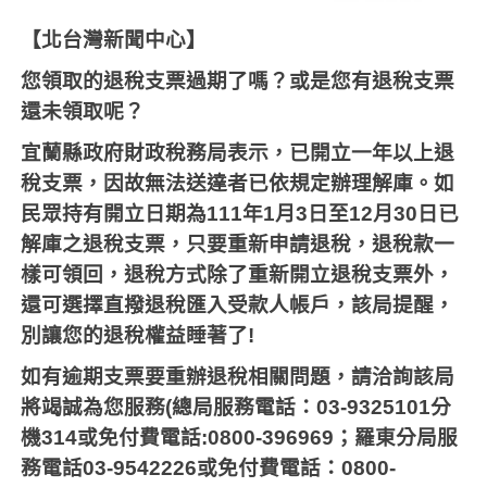
【北台灣新聞中心】
您領取的退稅支票過期了嗎？或是您有退稅支票
還未領取呢？
宜蘭縣政府財政稅務局表示，已開立一年以上退
稅支票，因故無法送達者已依規定辦理解庫。如
民眾持有開立日期為
111
年
1
月
3
日至
12
月
30
日已
解庫之退稅支票，只要重新申請退稅，退稅款一
樣可領回，退稅方式除了重新開立退稅支票外，
還可選擇直撥退稅匯入受款人帳戶，該局提醒，
別讓您的退稅權益睡著了
!
如有逾期支票要重辦退稅相關問題，請洽詢該局
將竭誠為您服務
(
總局服務電話：
03-9325101
分
機
314
或免付費電話
:0800-396969
；羅東分局服
務電話
03-9542226
或免付費電話：
0800-