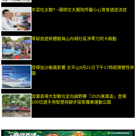
年菜吃太飽? ~陽明交大醫院呼籲小心胃食道逆流症
零碳旅遊新體驗員山內城社區淨零力阿卡啟動
受樺加沙颱風影響 太平山9月21日下午17時起預警性休
園
宜蘭首場大型數位定向越野賽「2025東風盃」登場
180位選手用智慧與腳步探索羅東運動公園