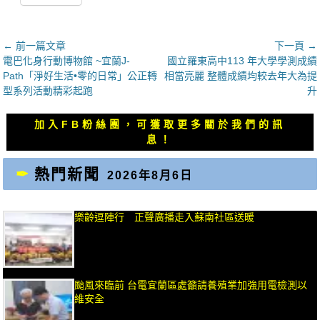
文
← 前一篇文章
下一頁 →
上
下
電巴化身行動博物館 ~宜蘭J-
國立羅東高中113 年大學學測成績
章
一
一
Path「淨好生活•零的日常」公正轉
相當亮麗 整體成績均較去年大為提
導
篇
篇
型系列活動精彩起跑
升
覽
文
文
章：
章：
加入FB粉絲團，可獲取更多關於我們的訊
息！
熱門新聞
2026年8月6日
樂齡逗陣行 正聲廣播走入蘇南社區送暖
颱風來臨前 台電宜蘭區處籲請養殖業加強用電檢測以
維安全