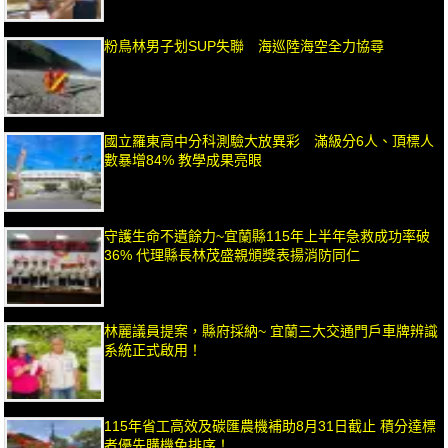
粉鳥林男子划SUP失聯 海巡陸海空全力協尋
國立羅東高中分科測驗大放異彩 滿級分6人、頂標人
數暴增84% 教學成果亮眼
守護生命不遺餘力~宜蘭縣115年上半年急救成功率破
36% 代理縣長林茂盛親頒獎表揚消防同仁
林麗議員提案，縣府採納~ 宜蘭三大交通門戶車牌辨識
系統正式啟用！
115年省工高效及碳匯農機補助8月31日截止 積分達標
者優先購機免排序！