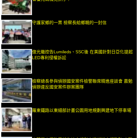
守護家鄉的一票 檢察長給鄉親的一封信
億光繼控告Lumileds、SSC後 在美國針對日亞化提起
LED專利侵權訴訟
檢察總長參與偵辦國安案件檢警聯席精進座談會 嘉勉
偵辦違反國安案件辦案團隊
羅東鐵路以東細部計畫公園用地規劃興建地下停車場