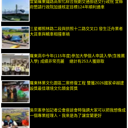
宜蘭羅東鐵路高架化綜合規劃交通部送交行政院 宜縣
府懇請行政院加速核定目標124年順利通車
三星鄉照林路二段與拱照十二路交叉口 發生泛舟業者
大貨車與轎車相撞車禍
羅東高中今年(115年度)參加大學個人申請入學(含推薦
入學) 成績非常亮麗 總計有253人獲錄取
羅東林業文化園區二案修復工程 雙獲2026國家卓越建
設獎最佳環境文化類金質獎
吳宗憲參加記者公會座談會時強調大家可以把我想像成
一個專業經理人，我來是為了讓宜蘭更好