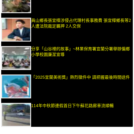
員山鄉長張宜樺涉侵占代理村長事務費 張宜樺鄉長等2
人遭法院裁定羈押 2人交保
分享「山谷裡的故事」~林業保育署宜蘭分署舉辦偏鄉
小學校園廉潔宣導
「2025宜蘭美術獎」熱烈徵件中 請把握最後時間送件
114年中秋節連假首日下午蘇花路廊車流順暢