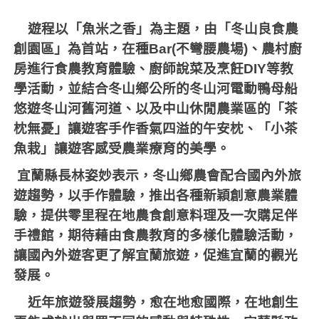
遊程以「魚米之香」為主題，由「冬山良食農
創園區」為首站，在種
Bar(
不彎腰農場
)
、農村廚
房進行食農教育體驗、廚師說菜及烹飪
DIY
等教
學活動，並結合冬山鄉公所的冬山河電動鴨母船
悠遊冬山河舊河道、以及中山休閒農業區的「茶
枕無憂」讓遊客手作香氣四溢的午安枕、「小茶
魚栽」讓遊客感受農業療育的美學。
宜蘭縣長林姿妙表示，冬山鄉農會配合國內外旅
遊趨勢，以手作體驗，推出各種新穎創意農業體
驗，提供零里程在地農食創意料理及一次購足伴
手禮館，期待藉由食農教育的多樣化體驗活動，
讓國內外遊客更了解宜蘭旅遊，促進宜蘭的觀光
發展。
近年旅遊發展趨勢，愈在地愈國際，在地創生