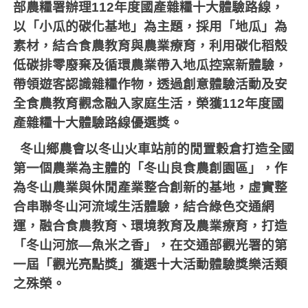
部農糧署辦理
112
年度國產雜糧十大體驗路線，
以「小瓜的碳化基地」為主題，採用「地瓜」為
素材，結合食農教育與農業療育，利用碳化稻殼
低碳排零廢棄及循環農業帶入地瓜控窯新體驗，
帶領遊客認識雜糧作物，透過創意體驗活動及安
全食農教育觀念融入家庭生活，榮獲
112
年度國
產雜糧十大體驗路線優選獎。
冬山鄉農會以冬山火車站前的閒置穀倉打造全國
第一個農業為主體的「冬山良食農創園區」，作
為冬山農業與休閒產業整合創新的基地，虛實整
合串聯冬山河流域生活體驗，結合綠色交通網
運，融合食農教育、環境教育及農業療育，打造
「冬山河旅—魚米之香」，在交通部觀光署的第
一屆「觀光亮點獎」獲選十大活動體驗獎樂活類
之殊榮。