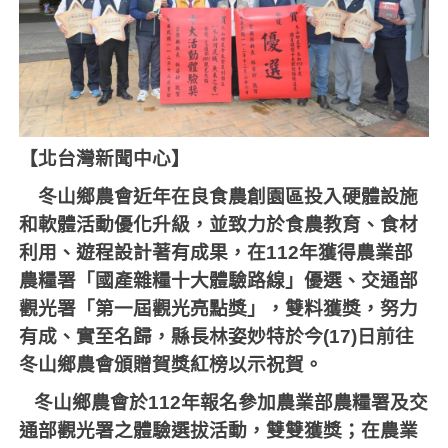
【北台灣新聞中心】
冬山鄉農會近年在良食農創園區投入硬體設施
和軟體活動優化升級，並致力於食農教育、食材
利用、遊程設計著有成果，在
112
年獲得農業部
農糧署「國產雜糧十大體驗路線」優選、交通部
觀光署「第一屆觀光亮點獎」，雙料獲獎，努力
有成、實至名歸，縣長林姿妙特於今
(17)
日前往
冬山鄉農會頒贈賀獎紅榜以示祝賀。
冬山鄉農會於
112
年報名參加農業部農糧署及交
通部觀光署之體驗選拔活動，雙雙獲獎；在農業