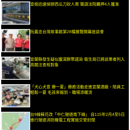
宜檢迅速偵辦西瓜刀砍人案 聲請法院羈押4人獲准
阮義忠台灣故事館第28檔展覽開幕座談會
宜蘭縣發生疑似腹瀉群聚感染 衛生局已將該業者列入
高關注查核對象
「犬心犬意 療一夏」療癒活動走進宜蘭酒廠，陪員工
輕鬆一夏 毛孩來報到，職場添暖流
台9線蘇花改「中仁隧道南下線」 自115年2月4至5日
進行隧道消防機電工程實施交管封閉