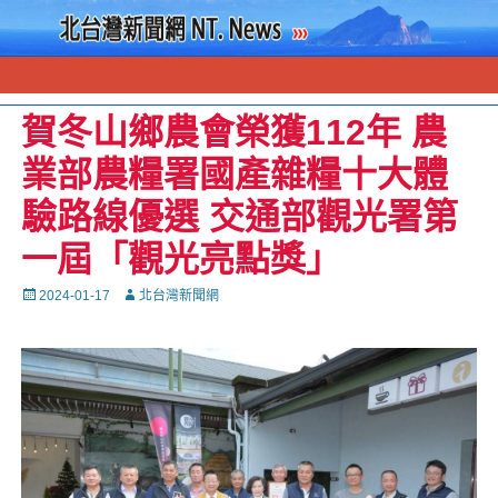
賀冬山鄉農會榮獲112年 農
業部農糧署國產雜糧十大體
驗路線優選 交通部觀光署第
一屆「觀光亮點獎」
Posted
Autor
2024-01-17
北台灣新聞網
on