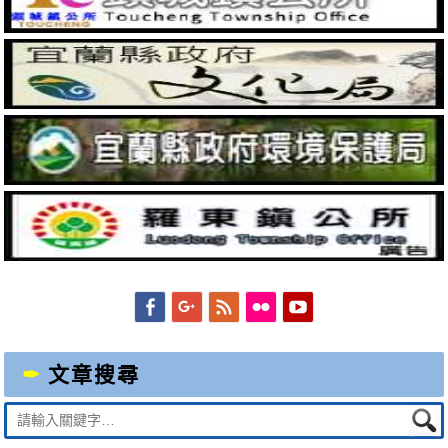
Facebook
Googleplus
Feed
Flickr
YouTube
文章搜尋
Suche
nach: