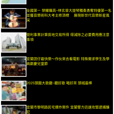
全國第ㄧ 榮耀羅高~林玄晉大提琴獨奏勇奪特優第一名
並獲音樂術科大考主修頂標 展現新世代音樂新星風
采
營利事業計算房地交易所得 得減除之必要費用應注意
事項
宜蘭囝仔最快樂～作伙來去看電影 特殊需求學生及學
員歡慶兒童節
2025頭圍大歌廳~聽好歌 喝好茶 頭城最棒
宜蘭市黎明路民宅爆炸案件 宜蘭警方迅速攻堅逮捕嫌
犯