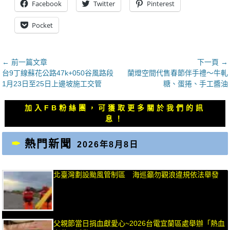
Facebook
Twitter
Pinterest
Pocket
文
← 前一篇文章
下一頁 →
上
下
台9丁線蘇花公路47k+050谷風路段
蘭燈空間代售春節伴手禮～牛軋
章
一
一
1月23日至25日上邊坡施工交管
糖、蛋捲、手工醬油
導
篇
篇
覽
文
文
加入FB粉絲團，可獲取更多關於我們的訊
章：
章：
息！
熱門新聞
2026年8月8日
北臺灣劃設颱風管制區 海巡籲勿觀浪違規依法舉發
父親節當日捐血獻愛心~2026台電宜蘭區處舉辦「熱血