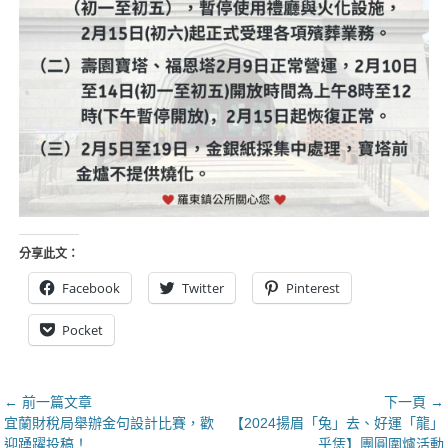
分享此文：
Facebook
Twitter
Pinterest
Pocket
文
← 前一篇文章
下一頁 →
上
下
宜蘭財稅局舉辦金句設計比賽，歡
【2024揚眉「兔」去、好運「龍」
章
一
一
迎踴躍投稿！
乎恁】團圓圍爐活動