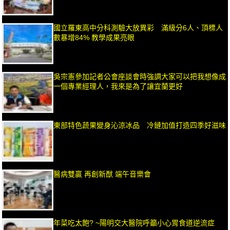
國立羅東高中分科測驗大放異彩 滿級分6人、頂標人
數暴增84% 教學成果亮眼
吳宗憲參加記者公會座談會時強調大家可以把我想像成
一個專業經理人，我來是為了讓宜蘭更好
東部特色蔬果變身沁涼冰品 冷鏈加值打造四季好滋味
醫病雙贏 再創新猷 端午音樂會
年菜吃太飽? ~陽明交大醫院呼籲小心胃食道逆流症