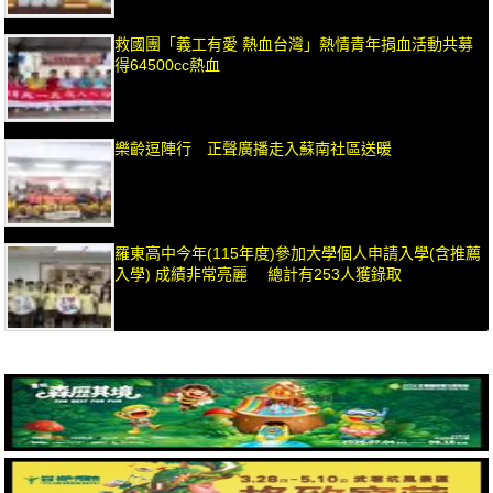
救國團「義工有愛 熱血台灣」熱情青年捐血活動共募
得64500cc熱血
樂齡逗陣行 正聲廣播走入蘇南社區送暖
羅東高中今年(115年度)參加大學個人申請入學(含推薦
入學) 成績非常亮麗 總計有253人獲錄取