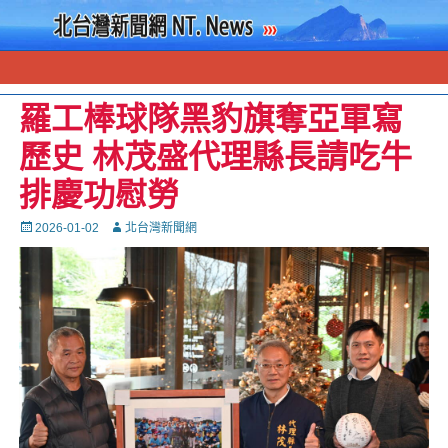
羅工棒球隊黑豹旗奪亞軍寫
歷史 林茂盛代理縣長請吃牛
排慶功慰勞
Posted
Autor
2026-01-02
北台灣新聞網
on