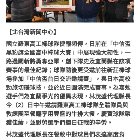
【北台灣新聞中心】
國立羅東高工棒球隊捷報頻傳，日前在「中信盃
黑豹旗全國高中棒球大賽」中展現強大韌性，一
路過關斬將勇奪亞軍，創下隊史及宜蘭縣在該項
賽事的最佳紀錄；球隊隨後更受邀前往新莊棒球
場參加「中信盃台日交流邀請賽」，與日本高校
勁旅切磋球技，並於近日圓滿完成賽事。為嘉勉
選手們為宜蘭爭光的優異表現，林茂盛代理縣長
今（
2
）日中午邀請羅東高工棒球隊全體隊員與
教練團至餐廳享用豐盛的牛排大餐，慶賀球隊榮
獲佳績，並慰勞選手們連日征戰的辛勞。
林茂盛代理縣長在餐敘中對球員們表達高度肯