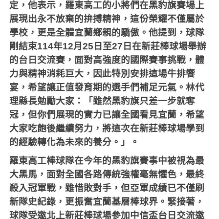
定，他表示，羅東高工的小將們在黑豹旗賽場上
展現出永不放棄的拚搏精神，這份榮耀不僅屬於
學校，更是全體宜蘭鄉親的驕傲。他提到，球隊
剛結束
114
年
12
月
25
日至
27
日在新莊棒球場舉辦
的台日交流賽，面對高強度的國際賽事挑戰，體
力與精神消耗巨大，因此特別安排這場牛排饗
宴，希望讓正值發育期的選手們補足元氣。林代
理縣長勉勵大家：「雖然黑豹旗只差一步就奪
冠，但你們展現的實力已讓全國看見宜蘭，希望
大家吃飽後繼續努力，將這次在新莊棒球場學到
的經驗轉化為未來的養分。」。
羅東高工棒球隊在今年的黑豹旗賽事中被視為最
大黑馬，面對全國各路傳統強權毫無懼色，最終
殺入冠軍戰，雖惜敗對手，但亞軍成績已不僅刷
新隊史紀錄，更振奮宜蘭基層棒球界。緊接著，
球隊受邀北上新莊棒球場參加中信盃台日交流邀