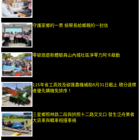
守護家鄉的一票 檢察長給鄉親的一封信
零碳旅遊新體驗員山內城社區淨零力阿卡啟動
115年省工高效及碳匯農機補助8月31日截止 積分達標
者優先購機免排序！
三星鄉照林路二段與拱照十二路交叉口 發生泛舟業者
大貨車與轎車相撞車禍