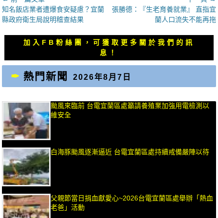
上
下
知名飯店業者遭爆食安疑慮？宜蘭
張勝德：『生老育養就業』 直指宜
章
一
一
縣政府衛生局說明稽查結果
蘭人口流失不能再拖
導
篇
篇
覽
文
文
加入FB粉絲團，可獲取更多關於我們的訊
章：
章：
息！
熱門新聞
2026年8月7日
颱風來臨前 台電宜蘭區處籲請養殖業加強用電檢測以
維安全
白海豚颱風逐漸逼近 台電宜蘭區處持續戒備嚴陣以待
父親節當日捐血獻愛心~2026台電宜蘭區處舉辦「熱血
老爸」活動