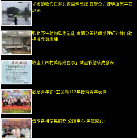
光復節收假日迎北返車潮高峰 宜警全力疏導讓您平安
返家
強化野生動物監測量能 宜蘭分署持續辦理紅外線自動
相機教育訓練
敘畫上四村萬應廟舊事」壁畫彩繪落成發表
歡慶青年節~宜蘭縣113年優秀青年表揚
清明祭祖便民服務 公所用心 民眾感心!