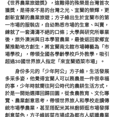
《世界農業旅遊獎》，這難得的殊榮是台灣首次
獲獎，是得來不易的台灣之光、宜蘭的榮輝，更
創新宜蘭的農業旅遊；方子維出生於宜蘭市的第
一市場的服裝店，自幼熟悉市場的生意、叫賣，
練就了一套濤濤不絕的口條；大學與研究所畢業
後，旅外澳洲與日本學習農業，最後返回家鄉宜
蘭推動地方創生，將宜蘭南北館市場轉藝為「市
場學校」，帶領全國各學齡學校戶外教學，吸引
超過
30
國世界旅人指定「來宜蘭迺菜市場」。
身份多元的「少年阿公」方子維，生活發展
多采多姿，他覺得宜蘭人可以務農是一件很幸福
的事，少年時就嚮往阿公時代的農耕生活方式，
於是一開始選擇回歸田園，從食農教育、文化導
覽、農業創意思考，帶領世界旅人和學校走讀傳
統市場學農業，甚至搭配米其林廚師逛市場發揮
創意菜色，方子維該菜市場成為都市人認識農業