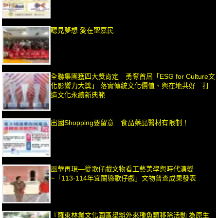
聽見夢想 愛在聖嘉民
全聯集團獲四大獎肯定 勇奪首屆「ESG for Culture文
化影響力大獎」 落實傳統文化價值、與在地共好 打
造文化永續新典範
出國Shopping要留意 食品藥品醫材有限制！
風華再現—從歌仔戲文物看工藝美學與時代演變
~「113-114年宜蘭縣歌仔戲」文物普查成果發表
『羅東林業文化園區舉辦外來種魚類移除活動 為原生