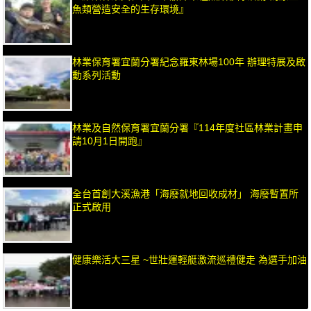
魚類營造安全的生存環境』
林業保育署宜蘭分署紀念羅東林場100年 辦理特展及啟
動系列活動
林業及自然保育署宜蘭分署『114年度社區林業計畫申
請10月1日開跑』
全台首創大溪漁港「海廢就地回收成材」 海廢暫置所
正式啟用
健康樂活大三星 ~世壯運輕艇激流巡禮健走 為選手加油