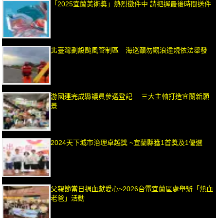
「2025宜蘭美術獎」熱烈徵件中 請把握最後時間送件
北臺灣劃設颱風管制區 海巡籲勿觀浪違規依法舉發
游國連完成縣議員參選登記 三大主軸打造宜蘭新願
景
2024天下城市治理卓越獎 ~宜蘭縣獲1首獎及1優選
父親節當日捐血獻愛心~2026台電宜蘭區處舉辦「熱血
老爸」活動