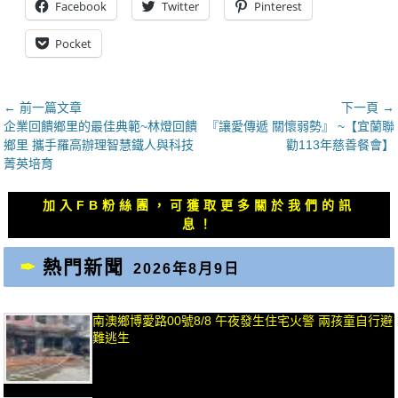
Facebook
Twitter
Pinterest
Pocket
文
← 前一篇文章
下一頁 →
上
下
企業回饋鄉里的最佳典範~林燈回饋
『讓愛傳遞 關懷弱勢』 ~【宜蘭聯
章
一
一
鄉里 攜手羅高辦理智慧鐵人與科技
勸113年慈善餐會】
導
篇
篇
菁英培育
覽
文
文
章：
章：
加入FB粉絲團，可獲取更多關於我們的訊
息！
熱門新聞
2026年8月9日
南澳鄉博愛路00號8/8 午夜發生住宅火警 兩孩童自行避
難逃生