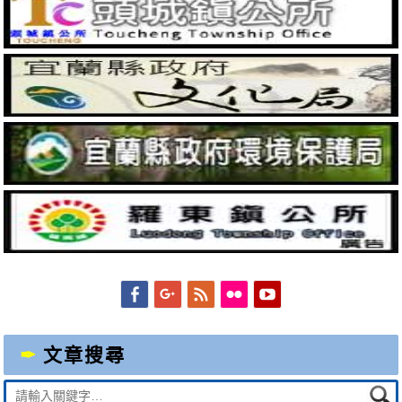
Facebook
Googleplus
Feed
Flickr
YouTube
文章搜尋
Suche