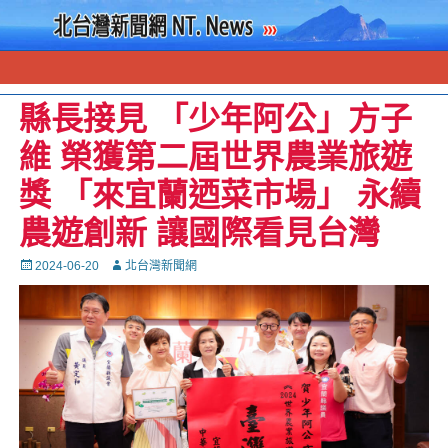
縣長接見 「少年阿公」方子
維 榮獲第二屆世界農業旅遊
獎 「來宜蘭迺菜市場」 永續
農遊創新 讓國際看見台灣
Posted
Autor
2024-06-20
北台灣新聞網
on