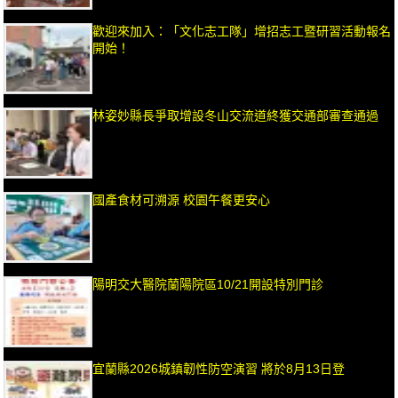
歡迎來加入：「文化志工隊」增招志工暨研習活動報名
開始！
林姿妙縣長爭取增設冬山交流道終獲交通部審查通過
國產食材可溯源 校園午餐更安心
陽明交大醫院蘭陽院區10/21開設特別門診
宜蘭縣2026城鎮韌性防空演習 將於8月13日登