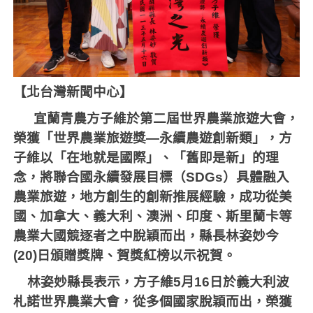
【北台灣新聞中心】
宜蘭青農方子維於第二屆世界農業旅遊大會，
榮獲「世界農業旅遊獎—永續農遊創新類」，方
子維以「在地就是國際」、「舊即是新」的理
念，將聯合國永續發展目標（
SDGs
）具體融入
農業旅遊，地方創生的創新推展經驗，成功從美
國、加拿大、義大利、澳洲、印度、斯里蘭卡等
農業大國競逐者之中脫穎而出，縣長林姿妙今
(20)
日頒贈獎牌、賀獎紅榜以示祝賀。
林姿妙縣長表示，方子維
5
月
16
日於義大利波
札諾世界農業大會，從多個國家脫穎而出，榮獲