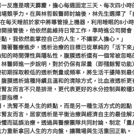
第一反應是晴天霹靂，擔心每週固定三天、每次四小時
職場競爭力。在與林哲毅醫師討論後，林先生選擇了「
在每天睡前於家中將導管接上機器，利用睡眠的
8
小時
撥開接管後，他依然能維持日常工作，準時進公司開會
終點，我依然能掌控自己的人生，不讓家人擔心。」
，隨著醫療進步，透析治療的目標已從單純的「活下來
熟知的時間彈性與隱私性，腹膜透析還有一個常被忽略
。林醫師進一步說明，對於仍保有尿量（即殘餘腎功能
療初期採取較低的透析劑量或頻率，將生活干擾降到最
，腹膜透析這種持續且溫和的清除方式，比血液透析更
對腎友而言不只是排泄，更代表更好的水分控制與較穩
重要指標。
調，洗腎不是人生的終點，而是另一種生活方式的起點
年腎友而言，居家透析是平衡治療與經濟自主的最佳解
恐懼而延誤治療。透過與醫療團隊共同討論、制定「量
能力重新拿回人生的方向盤，讓職場與生活重回正軌。