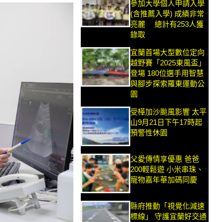
參加大學個人申請入學
(含推薦入學) 成績非常
亮麗 總計有253人獲
錄取
宜蘭首場大型數位定向
越野賽「2025東風盃」
登場 180位選手用智慧
與腳步探索羅東運動公
園
受樺加沙颱風影響 太平
山9月21日下午17時起
預警性休園
父愛傳情享優惠 爸爸
200輕鬆遊 小米串珠、
寵物嘉年華加碼同慶
縣府推動「視覺化減速
標線」 守護宜蘭好交通