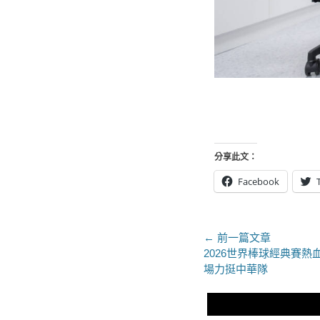
分享此文：
Facebook
文
← 前一篇文章
上
2026世界棒球經典賽
章
一
場力挺中華隊
導
篇
文
覽
章：