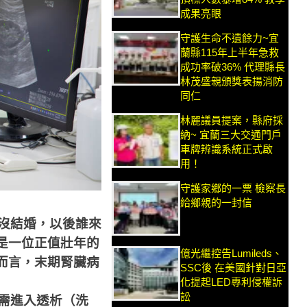
成果亮眼
守護生命不遺餘力~宜
蘭縣115年上半年急救
成功率破36% 代理縣長
林茂盛親頒獎表揚消防
同仁
林麗議員提案，縣府採
納~ 宜蘭三大交通門戶
車牌辨識系統正式啟
用！
守護家鄉的一票 檢察長
給鄉親的一封信
沒結婚，以後誰來
是一位正值壯年的
億光繼控告Lumileds、
而言，末期腎臟病
SSC後 在美國針對日亞
化提起LED專利侵權訴
訟
需進入透析（洗