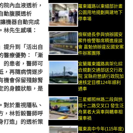
的院內血液透析，
羅東鐵路以東細部計畫
公園用地規劃興建地下
自動腹膜透析
停車場
讓機器自動完成
。林先生感嘆：
檢察總長參與偵辦國安
案件檢警聯席精進座談
」提升到「活出自
會 嘉勉偵辦違反國安案
件辦案團隊
的醫療優勢：「漸
）的患者，醫師可
宜蘭羅東鐵路高架化綜
合規劃交通部送交行政
低，再隨病情逐步
院 宜縣府懇請行政院加
有機會保留殘餘腎
速核定目標124年順利
定的身體狀態，是
通車
三星鄉照林路二段與拱
。對於重視隱私、
照十二路交叉口 發生泛
舟業者大貨車與轎車相
方，林哲毅醫師呼
撞車禍
身打造」的透析策
羅東高中今年(115年度)