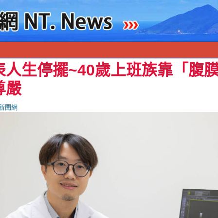
人生停擺~40歲上班族靠「腹膜
尊嚴
新聞網