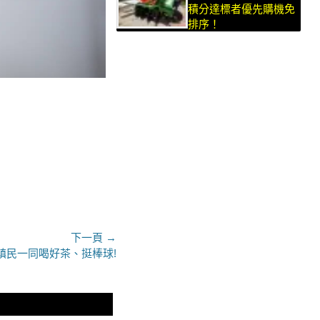
積分達標者優先購機免
排序！
下一頁 →
鎮民一同喝好茶、挺棒球!