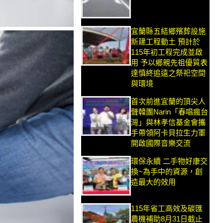
宜蘭縣五結鄉殯葬設施
新建工程動土 預計於
115年初工程完成並啟
用 予以鄉親先祖優質表
達慎終追遠之祭祀空間
與環境
首次前進宜蘭的頂尖人
聲韓團Narin「春唱瘋台
灣」與林孝信基金會攜
手帶領阿卡貝拉生力軍
開啟國際音樂交流
環保永續 二手物好康交
換~為手中的資源，創
造最大的效用
115年省工高效及碳匯
農機補助8月31日截止