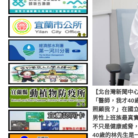
【北台灣新聞中
「醫師，我才
40
照顧我？」在國
男性上班族最真
不只是健康威脅
40
歲的林先生是