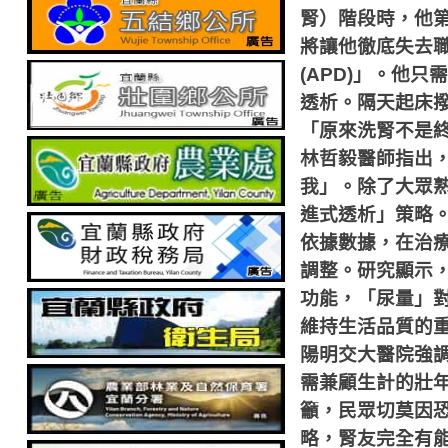
腎）階段時，他
將讓他徹底失去
(APD)
」。他只需
透析。隔天起床
「原來洗腎不是
林哲毅醫師指出
我」。除了大眾
進式透析」策略
依據數據，在治
調整。研究顯示
功能，「尿量」
維持生活品質的
陽明交大醫院強
需兼顧生計的壯
籲，民眾切莫因
略，腎友完全有