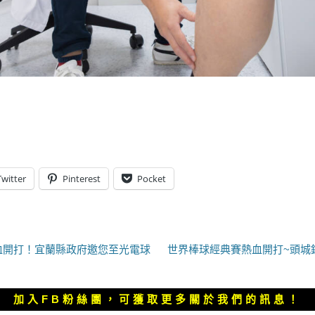
Twitter
Pinterest
Pocket
下
熱血開打！宜蘭縣政府邀您至光電球
世界棒球經典賽熱血開打~頭城
一
篇
文
加入FB粉絲團，可獲取更多關於我們的訊息！
章：