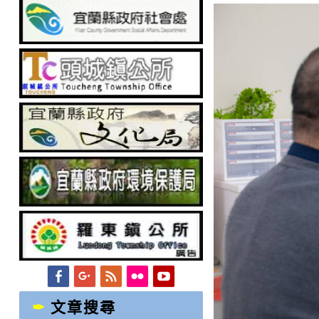
Facebook
Googleplus
Feed
Flickr
YouTube
文章搜尋