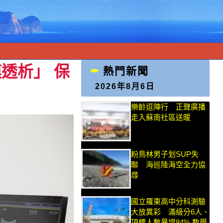
透析」 保
熱門新聞
2026年8月6日
樂齡逗陣行 正聲廣播
走入蘇南社區送暖
粉鳥林男子划SUP失
聯 海巡陸海空全力協
尋
國立羅東高中分科測驗
大放異彩 滿級分6人、
頂標人數暴增84% 教學