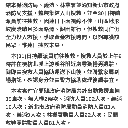
結本縣消防局、義消、林業署並通知新北市政府
消防局支援，整裝集結入山搜救，並至
30
日持續
派員前往搜救，因連日下雨視線不佳，山區地形
坡度陡峭且多雨路滑、艱困難行，但搜救同仁仍
全力投入救援，爭取黃金救援時間，以期尋獲該
民眾，惟連日搜救未果。
本
(31)
日持續派員前往搜救，搜救人員於上午
9
時許在梗枋北溪上游溪谷附近處尋獲楊男遺體，
隨即由搜救人員協助運送下山後，並聯繫家屬到
場指認，確認身分並由警方協助處理後續事宜。
本次案件宜蘭縣政府消防局共計出動救援車輛
39
車次、無人機
2
架次、消防人員
102
人次、義消
16
人次；新北市政府消防局動員消防人員
83
人
次、義消
9
人次；林業署動員人員
22
人次；民間
救難團體動員人員
81
人次。