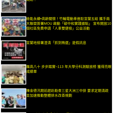
綠能永續•高齡關懷！竹輪電動車進駐宜蘭五結 攜手兩
大聯盟簽署MOU 啟動「碳中和實踐據點」 宣布開放10
個社區免費申請「人車雙健檢」公益活動
宜蘭地檢署澄清「抓到賄選」是假訊息
羅高八十 步步踏實~113 年大學分科測驗放榜 獲得亮眼
成績單
陳金德汛期前趕赴勘查三星大洲三中排 要求定期清疏
並加速推動整體排水改善規劃