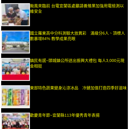
颱風來臨前 台電宜蘭區處籲請養殖業加強用電檢測以
維安全
國立羅東高中分科測驗大放異彩 滿級分6人、頂標人
數暴增84% 教學成果亮眼
鎮民有感~頭城鎮公所送出振興大禮包 每人3,000元現
金相挺
東部特色蔬果變身沁涼冰品 冷鏈加值打造四季好滋味
歡慶青年節~宜蘭縣113年優秀青年表揚