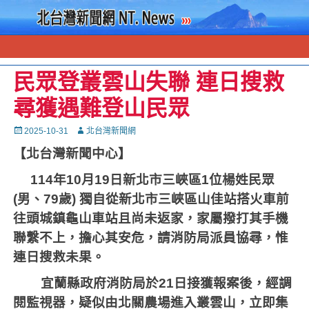
民眾登叢雲山失聯 連日搜救
尋獲遇難登山民眾
Posted
Autor
2025-10-31
北台灣新聞網
on
【北台灣新聞中心】
114
年
10
月
19
日新北市三峽區
1
位楊姓民眾
(
男、
79
歲
)
獨自從新北市三峽區山佳站搭火車前
往頭城鎮龜山車站且尚未返家，家屬撥打其手機
聯繫不上，擔心其安危，請消防局派員協尋，惟
連日搜救未果。
宜蘭縣政府消防局於
21
日接獲報案後，經調
閱監視器，疑似由北關農場進入叢雲山，立即集