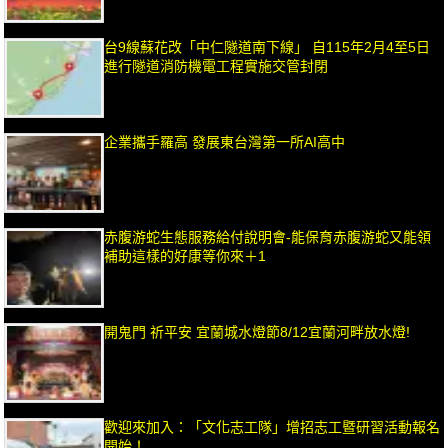
台9線蘇花改「中仁隧道南下線」 自115年2月4至5日
進行隧道消防機電工程實施交管封閉
企業攜手羅高 發展東台灣第一所AI高中
赤腹游蛇生態服務給付說明會-能保育赤腹游蛇又能領
補助這樣的好康等你來＋1
開鬼門 祈平安 宜蘭城水燈節8/12宜蘭河畔放水燈!
歡迎來加入：「文化志工隊」增招志工暨研習活動報名
開始！