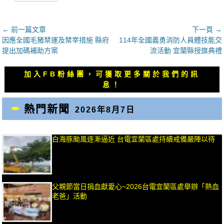
文
← 前一篇文章
下一頁 →
上
下
因應全國毛豬禁運及禁宰措施 縣府
114年全國義勇消防人員體技能交
章
一
一
提出加碼補助方案
流活動 宜蘭縣授旗典禮
導
篇
篇
覽
文
文
加入FB粉絲團，可獲取更多關於我們的訊
章：
章：
息！
熱門新聞
2026年8月7日
白海豚颱風逐漸逼近 台電宜蘭區處持續戒備嚴陣以待
父親節當日捐血獻愛心~2026台電宜蘭區處舉辦「熱血
老爸」活動