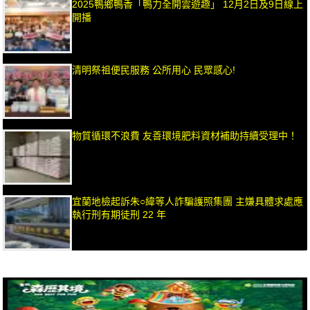
2025鴨鄉鴨香「鴨力全開雲遊趣」 12月2日及9日線上
開播
清明祭祖便民服務 公所用心 民眾感心!
物質循環不浪費 友善環境肥料資材補助持續受理中！
宜蘭地檢起訴朱○緯等人詐騙護照集團 主嫌具體求處應
執行刑有期徒刑 22 年