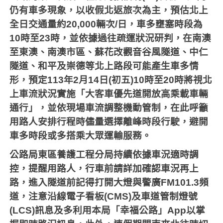
仍有車多現象，以收假北返旅次為主，預估北上
全日交通量約
20,000
輛次
/
日，車多壅塞時段為
10
時至
23
時，並依據過往疏運狀況研判，在南澳
至東澳、南澳市區、蘇花改觀音谷風隧道、中仁
隧道、和平及崇德等北上路段可能產生車多情
形，預定
113
年
2
月
14
日
(
初五
)10
時至
20
時將視北
上車流狀況實施「大客車優先道開放高乘載車輛
通行」，並依現場車流調整機動管制，在此呼籲
用路人安排行程時儘量選擇離峰時段行駛，避開
車多時段或多搭乘大眾運輸服務。
公路局東區養護工程分局持續依據車況適時調
控，提醒用路人，行車前請詳加確認車況再上
路，進入隧道前記得打開大燈與警廣
FM101.3
頻
道，注意沿線電子看板
(CMS)
及車道管制燈號
(LCS)
訊息及多利用本局「幸福公路」
App
以掌