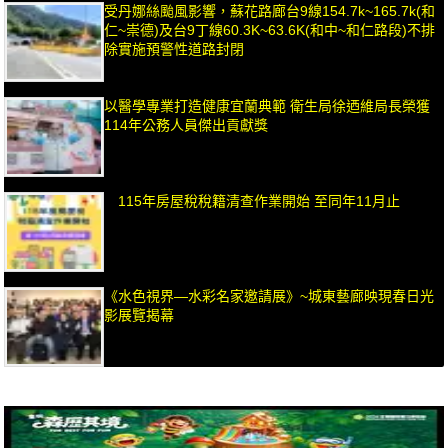
受丹娜絲颱風影響，蘇花路廊台9線154.7k~165.7k(和
仁~崇德)及台9丁線60.3K~63.6K(和中~和仁路段)不排
除實施預警性道路封閉
以醫學專業打造健康宜蘭典範 衛生局徐迺維局長榮獲
114年公務人員傑出貢獻獎
115年房屋稅稅籍清查作業開始 至同年11月止
《水色視界—水彩名家邀請展》~城東藝廊映現春日光
影展覽揭幕