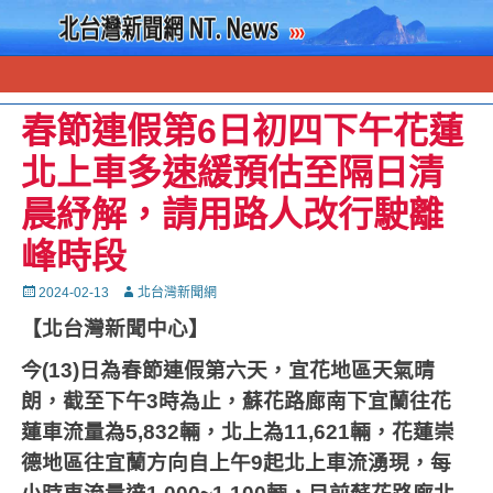
春節連假第6日初四下午花蓮
北上車多速緩預估至隔日清
晨紓解，請用路人改行駛離
峰時段
Posted
Autor
2024-02-13
北台灣新聞網
on
【北台灣新聞中心】
今
(13)
日為春節連假第六天，宜花地區天氣晴
朗，截至下午
3
時為止，蘇花路廊南下宜蘭往花
蓮車流量為
5,832
輛，北上為
11,621
輛，花蓮崇
德地區往宜蘭方向自上午
9
起北上車流湧現，每