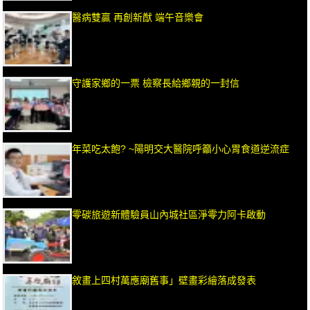
醫病雙贏 再創新猷 端午音樂會
守護家鄉的一票 檢察長給鄉親的一封信
年菜吃太飽? ~陽明交大醫院呼籲小心胃食道逆流症
零碳旅遊新體驗員山內城社區淨零力阿卡啟動
敘畫上四村萬應廟舊事」壁畫彩繪落成發表