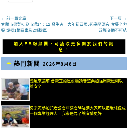
文
← 前一篇文章
下一頁 →
上
下
宜蘭市果菜批發市場14：12 發生火
大年初四國5恐塞至深夜 宜警全力
章
一
一
警 燒損1輛貨車及2部機車
疏導交通不打結
導
篇
篇
覽
文
文
加入FB粉絲團，可獲取更多關於我們的訊
章：
章：
息！
熱門新聞
2026年8月6日
颱風來臨前 台電宜蘭區處籲請養殖業加強用電檢測以
維安全
吳宗憲參加記者公會座談會時強調大家可以把我想像成
一個專業經理人，我來是為了讓宜蘭更好