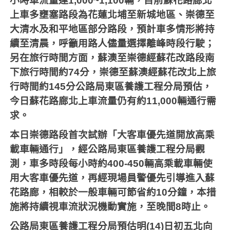
小時車流量達
1,000~1,100
輛，目前蘇花路廊北
上車多壅塞路段為花蓮北埔至新城地區、崇德至
大清水及和平地區部分路段，預計車多情形將持
續至清晨，呼籲用路人儘量選擇離峰時段行駛；
另在旅行時間方面，蘇澳至崇德經蘇花改路段南
下旅行時間約
74
分，崇德至蘇澳經蘇花改北上旅
行時間約
145
分公路局東區養護工程分局預估，
今日蘇花路廊北上車流量仍有約
11,000
輛通行需
求。
本日崇德路段首次試辦「大客車優先道開放高乘
載車輛通行」，經公路局東區養護工程分局觀
測，車多時段每小時約
400-450
輛高乘載車輛使
用大客車優先道，再經現場員警優先引導進入蘇
花路廊，相較於一般車輛可節省約
10
分鐘，本措
施將持續視車流狀況機動實施，至晚間
8
時止。
公路局東區養護工程分局預估明
(14)
日初五北向