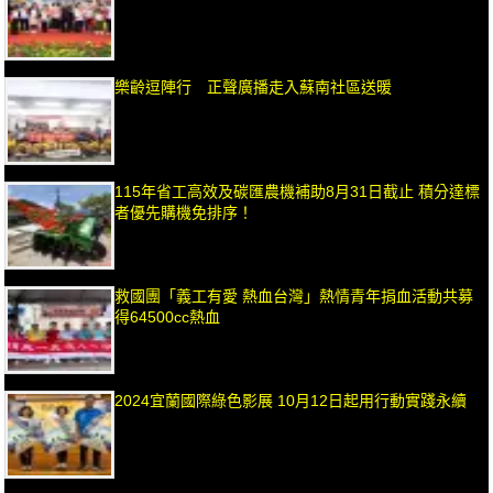
樂齡逗陣行 正聲廣播走入蘇南社區送暖
115年省工高效及碳匯農機補助8月31日截止 積分達標
者優先購機免排序！
救國團「義工有愛 熱血台灣」熱情青年捐血活動共募
得64500cc熱血
2024宜蘭國際綠色影展 10月12日起用行動實踐永續