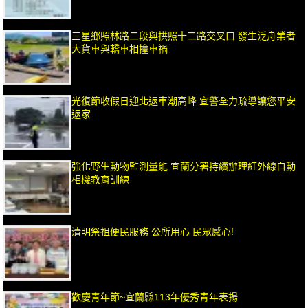
三星鄉照林路二段與拱照十二路交叉口 發生泛舟業者
大貨車與轎車相撞車禍
光復節收假日迎北返車潮高峰 宜警全力疏導讓您平安
返家
強化野生動物監測量能 宜蘭分署持續辦理紅外線自動
相機教育訓練
清明祭祖便民服務 公所用心 民眾感心!
歡慶青年節~宜蘭縣113年優秀青年表揚